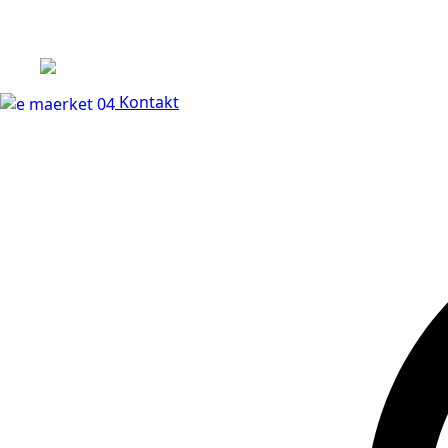
+45 60 66 68 47
Kontakt
30 dages fuld returr
Kontakt