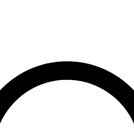
et
Leveringstid på 3-5 hverdage
Over 10.000+ tilfredse kund