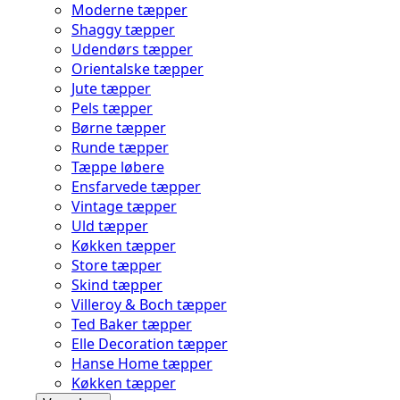
Moderne tæpper
Shaggy tæpper
Udendørs tæpper
Orientalske tæpper
Jute tæpper
Pels tæpper
Børne tæpper
Runde tæpper
Tæppe løbere
Ensfarvede tæpper
Vintage tæpper
Uld tæpper
Køkken tæpper
Store tæpper
Skind tæpper
Villeroy & Boch tæpper
Ted Baker tæpper
Elle Decoration tæpper
Hanse Home tæpper
Køkken tæpper