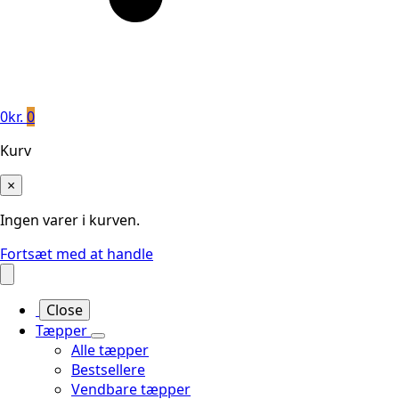
0
kr.
0
Kurv
×
Ingen varer i kurven.
Fortsæt med at handle
Close
Tæpper
Alle tæpper
Bestsellere
Vendbare tæpper