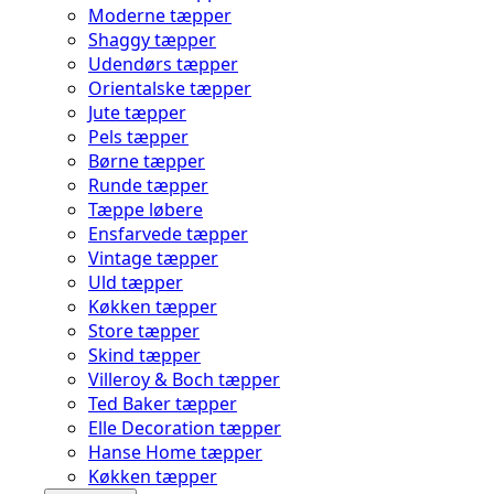
Moderne tæpper
Shaggy tæpper
Udendørs tæpper
Orientalske tæpper
Jute tæpper
Pels tæpper
Børne tæpper
Runde tæpper
Tæppe løbere
Ensfarvede tæpper
Vintage tæpper
Uld tæpper
Køkken tæpper
Store tæpper
Skind tæpper
Villeroy & Boch tæpper
Ted Baker tæpper
Elle Decoration tæpper
Hanse Home tæpper
Køkken tæpper