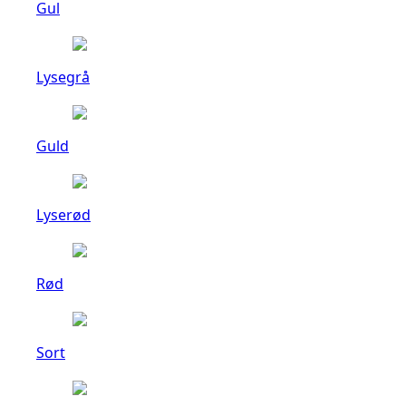
Gul
Lysegrå
Guld
Lyserød
Rød
Sort