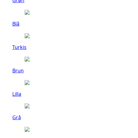
Grøn
Blå
Turkis
Brun
Lilla
Grå