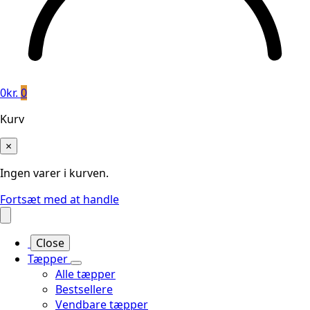
0
kr.
0
Kurv
×
Ingen varer i kurven.
Fortsæt med at handle
Close
Tæpper
Alle tæpper
Bestsellere
Vendbare tæpper