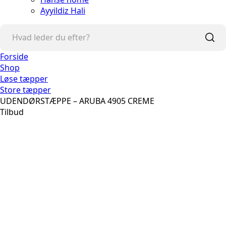
Ayyildiz Hali
Forside
Shop
Løse tæpper
Store tæpper
UDENDØRSTÆPPE – ARUBA 4905 CREME
Tilbud