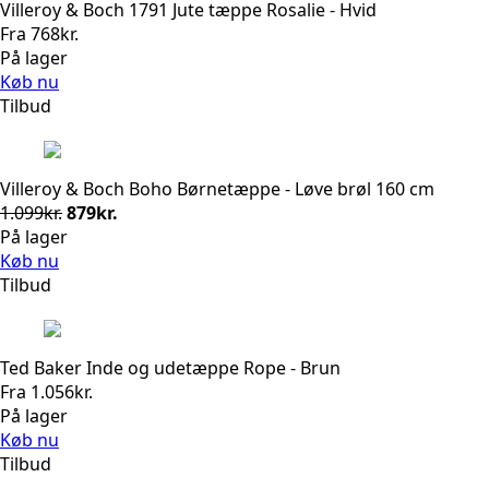
Villeroy & Boch 1791 Jute tæppe Rosalie - Hvid
Fra
768
kr.
På lager
Køb nu
Tilbud
Villeroy & Boch Boho Børnetæppe - Løve brøl 160 cm
Den
Den
1.099
kr.
879
kr.
oprindelige
aktuelle
På lager
pris
pris
Køb nu
var:
er:
Tilbud
1.099kr..
879kr..
Ted Baker Inde og udetæppe Rope - Brun
Fra
1.056
kr.
På lager
Køb nu
Tilbud