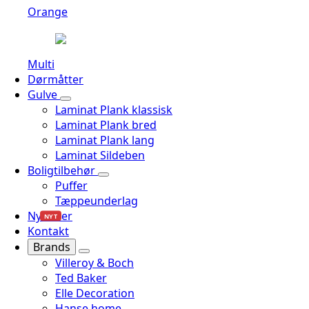
Orange
Multi
Dørmåtter
Gulve
Laminat Plank klassisk
Laminat Plank bred
Laminat Plank lang
Laminat Sildeben
Boligtilbehør
Puffer
Tæppeunderlag
Nyheder
NYT
Kontakt
Brands
Villeroy & Boch
Ted Baker
Elle Decoration
Hanse home