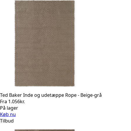
Ted Baker Inde og udetæppe Rope - Beige-grå
Fra
1.056
kr.
På lager
Køb nu
Tilbud