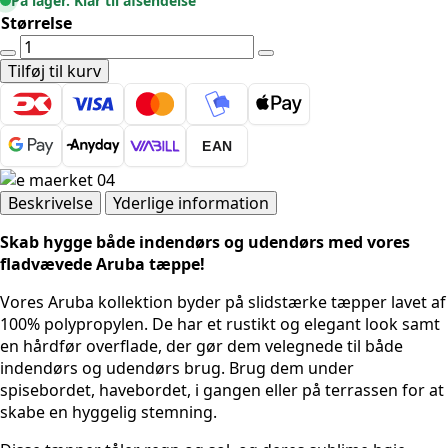
På lager. Klar til afsendelse
Størrelse
UDENDØRSTÆPPE
-
Tilføj til kurv
ARUBA
4905
CREME
EAN
antal
Beskrivelse
Yderlige information
Skab hygge både indendørs og udendørs med vores
fladvævede Aruba tæppe!
Vores Aruba kollektion byder på slidstærke tæpper lavet af
100% polypropylen. De har et rustikt og elegant look samt
en hårdfør overflade, der gør dem velegnede til både
indendørs og udendørs brug. Brug dem under
spisebordet, havebordet, i gangen eller på terrassen for at
skabe en hyggelig stemning.