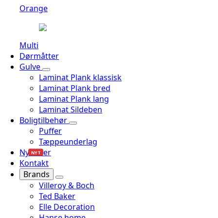
Orange
Multi
Dørmåtter
Gulve
Laminat Plank klassisk
Laminat Plank bred
Laminat Plank lang
Laminat Sildeben
Boligtilbehør
Puffer
Tæppeunderlag
Nyheder
NYT
Kontakt
Brands
Villeroy & Boch
Ted Baker
Elle Decoration
Hanse home