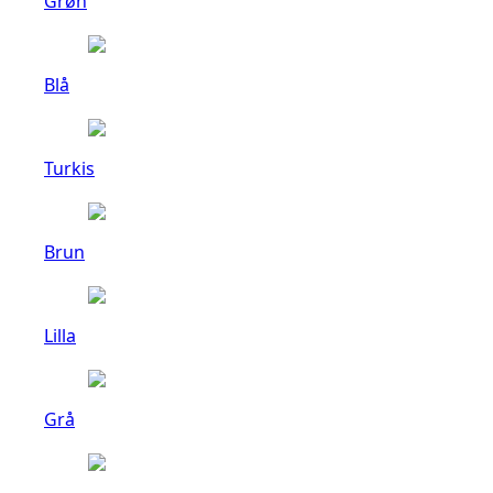
Grøn
Blå
Turkis
Brun
Lilla
Grå