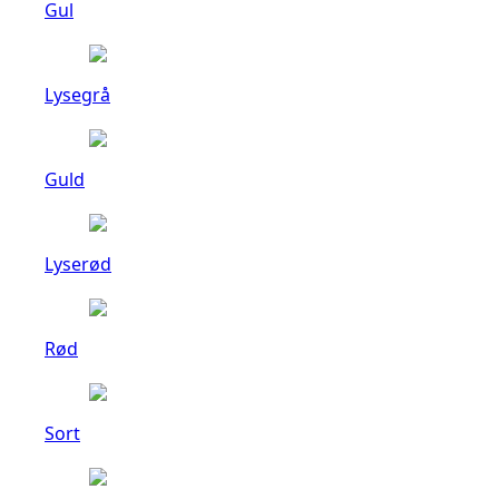
Gul
Lysegrå
Guld
Lyserød
Rød
Sort