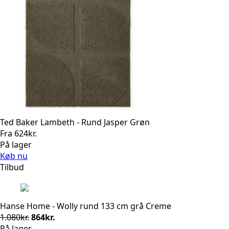
Ted Baker Lambeth - Rund Jasper Grøn
Fra
624
kr.
På lager
Køb nu
Tilbud
Hanse Home - Wolly rund 133 cm grå Creme
Den
Den
1.080
kr.
864
kr.
oprindelige
aktuelle
På lager