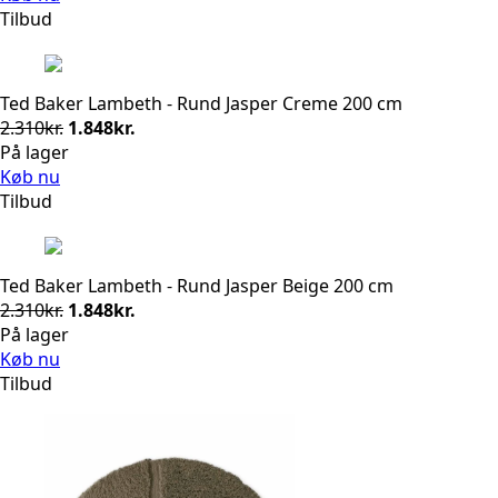
Tilbud
Ted Baker Lambeth - Rund Jasper Creme 200 cm
Den
Den
2.310
kr.
1.848
kr.
oprindelige
aktuelle
På lager
pris
pris
Køb nu
var:
er:
Tilbud
2.310kr..
1.848kr..
Ted Baker Lambeth - Rund Jasper Beige 200 cm
Den
Den
2.310
kr.
1.848
kr.
oprindelige
aktuelle
På lager
pris
pris
Køb nu
var:
er:
Tilbud
2.310kr..
1.848kr..