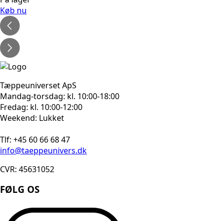
pris
pris
Køb nu
var:
er:
1.080kr..
864kr..
Tæppeuniverset ApS
Mandag-torsdag: kl. 10:00-18:00
Fredag: kl. 10:00-12:00
Weekend: Lukket
Tlf: +45 60 66 68 47
info@taeppeunivers.dk
CVR: 45631052
FØLG OS