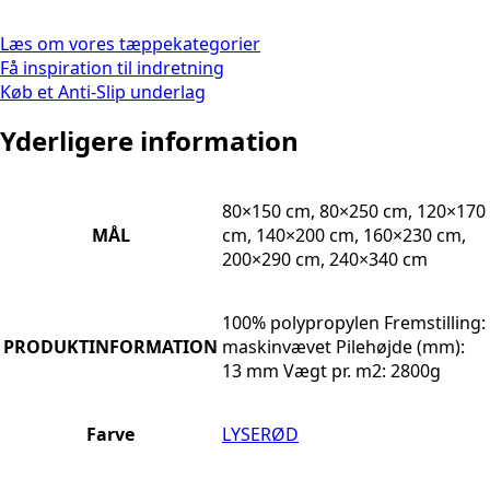
Læs om vores tæppekategorier
Få inspiration til indretning
Køb et Anti-Slip underlag
Yderligere information
80×150 cm, 80×250 cm, 120×170
MÅL
cm, 140×200 cm, 160×230 cm,
200×290 cm, 240×340 cm
100% polypropylen Fremstilling:
PRODUKTINFORMATION
maskinvævet Pilehøjde (mm):
13 mm Vægt pr. m2: 2800g
Farve
LYSERØD