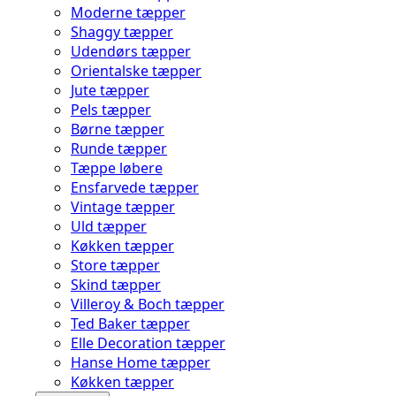
Moderne tæpper
Shaggy tæpper
Udendørs tæpper
Orientalske tæpper
Jute tæpper
Pels tæpper
Børne tæpper
Runde tæpper
Tæppe løbere
Ensfarvede tæpper
Vintage tæpper
Uld tæpper
Køkken tæpper
Store tæpper
Skind tæpper
Villeroy & Boch tæpper
Ted Baker tæpper
Elle Decoration tæpper
Hanse Home tæpper
Køkken tæpper