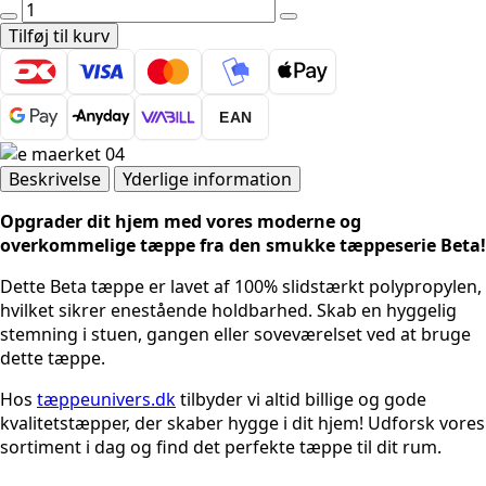
BETA
1130
Tilføj til kurv
PINK
antal
EAN
Beskrivelse
Yderlige information
Opgrader dit hjem med vores moderne og
overkommelige tæppe fra den smukke tæppeserie Beta!
Dette Beta tæppe er lavet af 100% slidstærkt polypropylen,
hvilket sikrer enestående holdbarhed. Skab en hyggelig
stemning i stuen, gangen eller soveværelset ved at bruge
dette tæppe.
Hos
tæppeunivers.dk
tilbyder vi altid billige og gode
kvalitetstæpper, der skaber hygge i dit hjem! Udforsk vores
sortiment i dag og find det perfekte tæppe til dit rum.