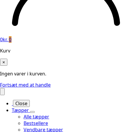
0
kr.
0
Kurv
×
Ingen varer i kurven.
Fortsæt med at handle
Close
Tæpper
Alle tæpper
Bestsellere
Vendbare tæpper