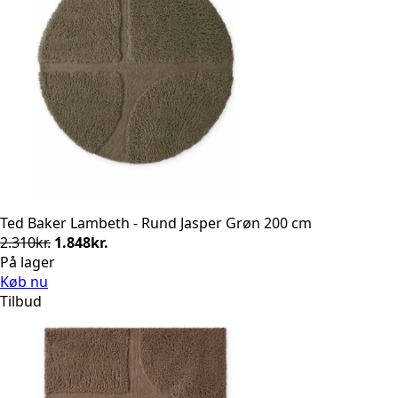
Ted Baker Lambeth - Rund Jasper Grøn 200 cm
Den
Den
2.310
kr.
1.848
kr.
oprindelige
aktuelle
På lager
pris
pris
Køb nu
var:
er:
Tilbud
2.310kr..
1.848kr..