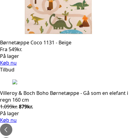
Børnetæppe Coco 1131 - Beige
Fra
549
kr.
På lager
Køb nu
Tilbud
Villeroy & Boch Boho Børnetæppe - Gå som en elefant i
regn 160 cm
Den
Den
1.099
kr.
879
kr.
oprindelige
aktuelle
På lager
pris
pris
Køb nu
var:
er:
1.099kr..
879kr..