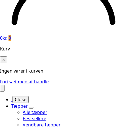
0
kr.
0
Kurv
×
Ingen varer i kurven.
Fortsæt med at handle
Close
Tæpper
Alle tæpper
Bestsellere
Vendbare tæpper