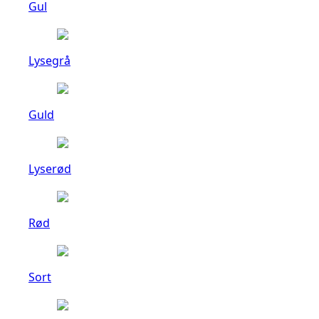
Gul
Lysegrå
Guld
Lyserød
Rød
Sort