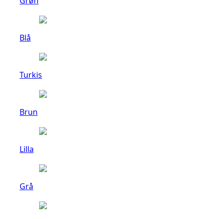
Grøn
Blå
Turkis
Brun
Lilla
Grå