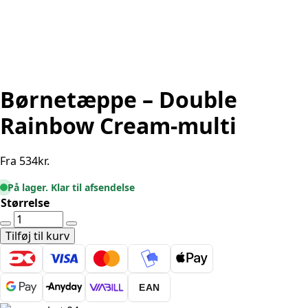
Børnetæppe – Double
Rainbow Cream-multi
Fra
534
kr.
På lager. Klar til afsendelse
Størrelse
Børnetæppe
-
Tilføj til kurv
Double
Rainbow
Cream-
EAN
multi