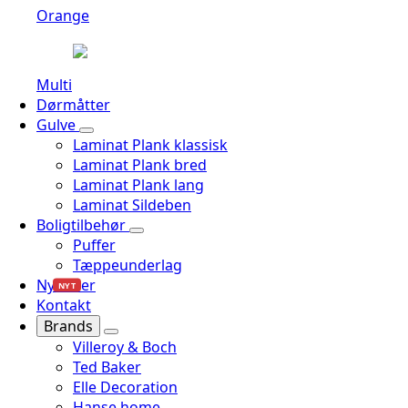
Orange
Multi
Dørmåtter
Gulve
Laminat Plank klassisk
Laminat Plank bred
Laminat Plank lang
Laminat Sildeben
Boligtilbehør
Puffer
Tæppeunderlag
Nyheder
NYT
Kontakt
Brands
Villeroy & Boch
Ted Baker
Elle Decoration
Hanse home