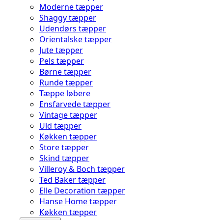
Moderne tæpper
Shaggy tæpper
Udendørs tæpper
Orientalske tæpper
Jute tæpper
Pels tæpper
Børne tæpper
Runde tæpper
Tæppe løbere
Ensfarvede tæpper
Vintage tæpper
Uld tæpper
Køkken tæpper
Store tæpper
Skind tæpper
Villeroy & Boch tæpper
Ted Baker tæpper
Elle Decoration tæpper
Hanse Home tæpper
Køkken tæpper