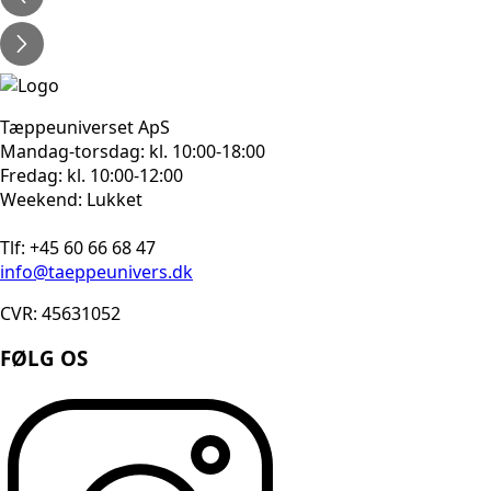
1.050kr..
840kr..
Tæppeuniverset ApS
Mandag-torsdag: kl. 10:00-18:00
Fredag: kl. 10:00-12:00
Weekend: Lukket
Tlf: +45 60 66 68 47
info@taeppeunivers.dk
CVR: 45631052
FØLG OS