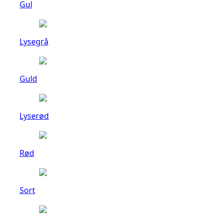
Gul
Lysegrå
Guld
Lyserød
Rød
Sort