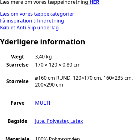
Læs mere om vores tæppeindretning
HER
Læs om vores tæppekategorier
Få inspiration til indretning
Køb et Anti-Slip underlag
Yderligere information
Vægt
3,40 kg
Størrelse
170 × 120 × 0,80 cm
⌀160 cm RUND, 120×170 cm, 160×235 cm,
Størrelse
200×290 cm
Farve
MULTI
Bagside
Jute, Polyester, Latex
Materiale
100% Polypropylen