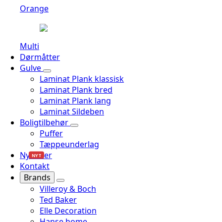
Orange
Multi
Dørmåtter
Gulve
Laminat Plank klassisk
Laminat Plank bred
Laminat Plank lang
Laminat Sildeben
Boligtilbehør
Puffer
Tæppeunderlag
Nyheder
NYT
Kontakt
Brands
Villeroy & Boch
Ted Baker
Elle Decoration
Hanse home