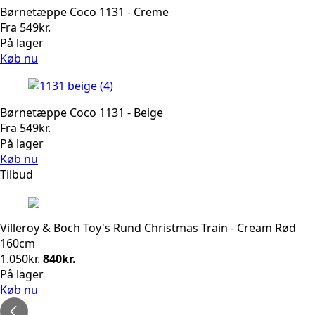
Børnetæppe Coco 1131 - Creme
Fra
549
kr.
På lager
Køb nu
Børnetæppe Coco 1131 - Beige
Fra
549
kr.
På lager
Køb nu
Tilbud
Villeroy & Boch Toy's Rund Christmas Train - Cream Rød
160cm
Den
Den
1.050
kr.
840
kr.
oprindelige
aktuelle
På lager
pris
pris
Køb nu
var:
er: