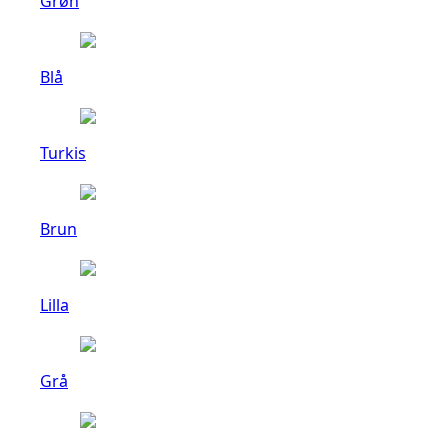
Grøn
Blå
Turkis
Brun
Lilla
Grå