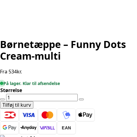
Børnetæppe – Funny Dots
Cream-multi
Fra
534
kr.
På lager. Klar til afsendelse
Størrelse
Børnetæppe
-
Tilføj til kurv
Funny
Dots
Cream-
EAN
multi