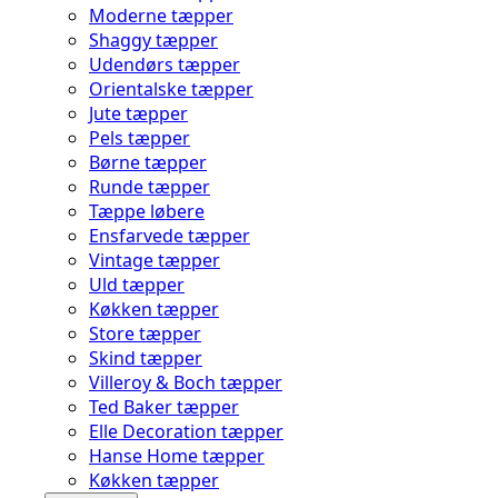
Moderne tæpper
Shaggy tæpper
Udendørs tæpper
Orientalske tæpper
Jute tæpper
Pels tæpper
Børne tæpper
Runde tæpper
Tæppe løbere
Ensfarvede tæpper
Vintage tæpper
Uld tæpper
Køkken tæpper
Store tæpper
Skind tæpper
Villeroy & Boch tæpper
Ted Baker tæpper
Elle Decoration tæpper
Hanse Home tæpper
Køkken tæpper