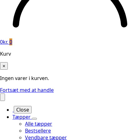
0
kr.
0
Kurv
×
Ingen varer i kurven.
Fortsæt med at handle
Close
Tæpper
Alle tæpper
Bestsellere
Vendbare tæpper