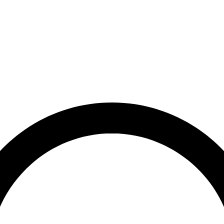
et
Leveringstid på 3-5 hverdage
Over 10.000+ tilfredse kund