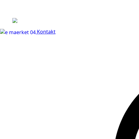
+45 60 66 68 47
Kontakt
30 dages fuld returr
Kontakt