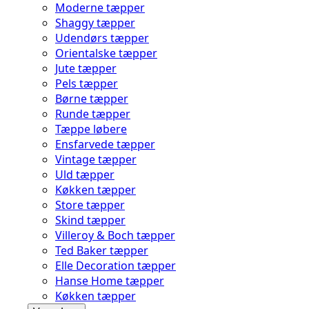
Moderne tæpper
Shaggy tæpper
Udendørs tæpper
Orientalske tæpper
Jute tæpper
Pels tæpper
Børne tæpper
Runde tæpper
Tæppe løbere
Ensfarvede tæpper
Vintage tæpper
Uld tæpper
Køkken tæpper
Store tæpper
Skind tæpper
Villeroy & Boch tæpper
Ted Baker tæpper
Elle Decoration tæpper
Hanse Home tæpper
Køkken tæpper