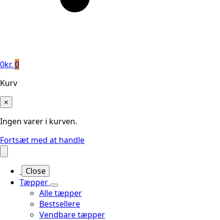
0
kr.
0
Kurv
×
Ingen varer i kurven.
Fortsæt med at handle
Close
Tæpper
Alle tæpper
Bestsellere
Vendbare tæpper