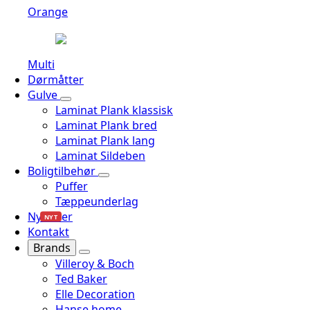
Orange
Multi
Dørmåtter
Gulve
Laminat Plank klassisk
Laminat Plank bred
Laminat Plank lang
Laminat Sildeben
Boligtilbehør
Puffer
Tæppeunderlag
Nyheder
NYT
Kontakt
Brands
Villeroy & Boch
Ted Baker
Elle Decoration
Hanse home