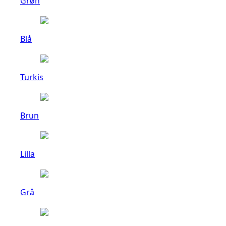
Grøn
Blå
Turkis
Brun
Lilla
Grå