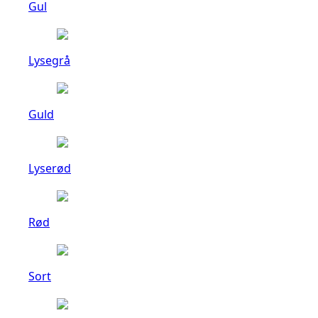
Gul
Lysegrå
Guld
Lyserød
Rød
Sort