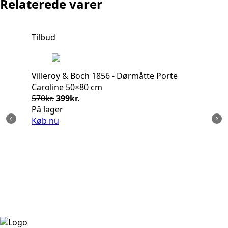
Relaterede varer
Tilbud
Ti
Villeroy & Boch 1856 - Dørmåtte Porte
Caroline 50×80 cm
Den
Den
570
kr.
399
kr.
oprindelige
aktuelle
På lager
pris
pris
Køb nu
var:
er:
570kr..
399kr..
Vi
Cl
57
På
Kø