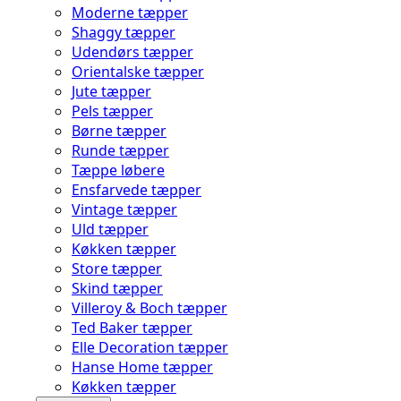
Moderne tæpper
Shaggy tæpper
Udendørs tæpper
Orientalske tæpper
Jute tæpper
Pels tæpper
Børne tæpper
Runde tæpper
Tæppe løbere
Ensfarvede tæpper
Vintage tæpper
Uld tæpper
Køkken tæpper
Store tæpper
Skind tæpper
Villeroy & Boch tæpper
Ted Baker tæpper
Elle Decoration tæpper
Hanse Home tæpper
Køkken tæpper