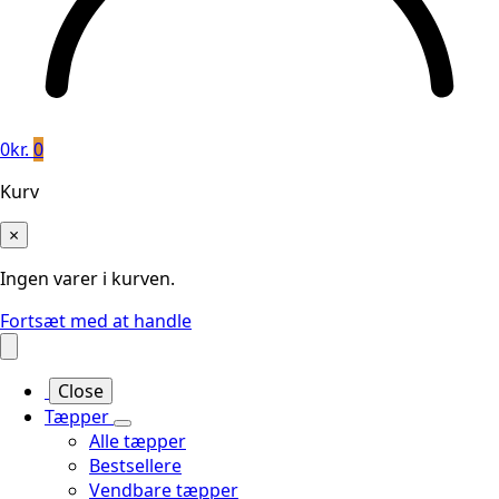
0
kr.
0
Kurv
×
Ingen varer i kurven.
Fortsæt med at handle
Close
Tæpper
Alle tæpper
Bestsellere
Vendbare tæpper