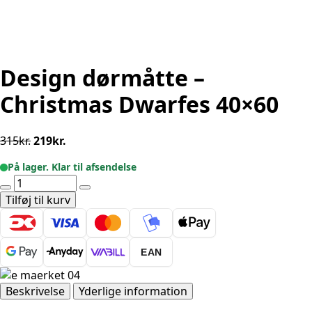
Design dørmåtte –
Christmas Dwarfes 40×60
Den
Den
315
kr.
219
kr.
oprindelige
aktuelle
På lager. Klar til afsendelse
pris
pris
Design
var:
er:
dørmåtte
Tilføj til kurv
315kr..
219kr..
-
Christmas
Dwarfes
EAN
40x60
antal
Beskrivelse
Yderlige information