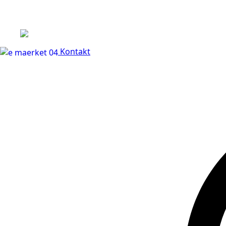
+45 60 66 68 47
Kontakt
30 dages fuld returr
Kontakt