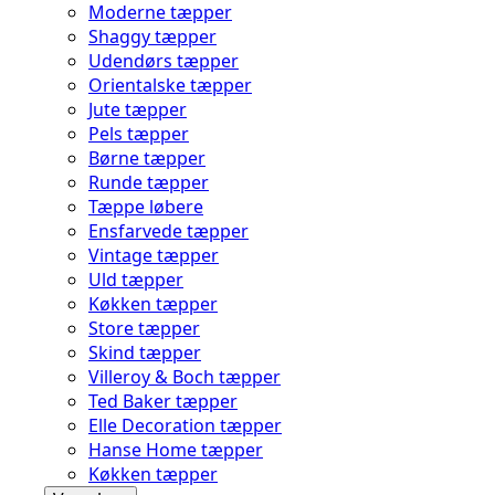
Moderne tæpper
Shaggy tæpper
Udendørs tæpper
Orientalske tæpper
Jute tæpper
Pels tæpper
Børne tæpper
Runde tæpper
Tæppe løbere
Ensfarvede tæpper
Vintage tæpper
Uld tæpper
Køkken tæpper
Store tæpper
Skind tæpper
Villeroy & Boch tæpper
Ted Baker tæpper
Elle Decoration tæpper
Hanse Home tæpper
Køkken tæpper