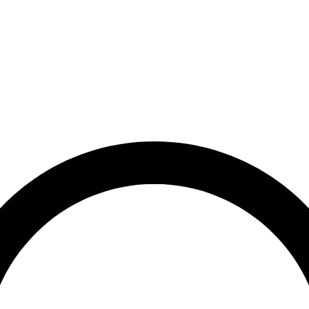
et
Leveringstid på 3-5 hverdage
Over 10.000+ tilfredse kund