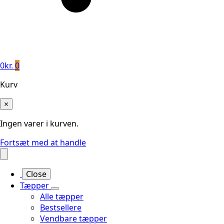
0
kr.
0
Kurv
×
Ingen varer i kurven.
Fortsæt med at handle
Close
Tæpper
Alle tæpper
Bestsellere
Vendbare tæpper