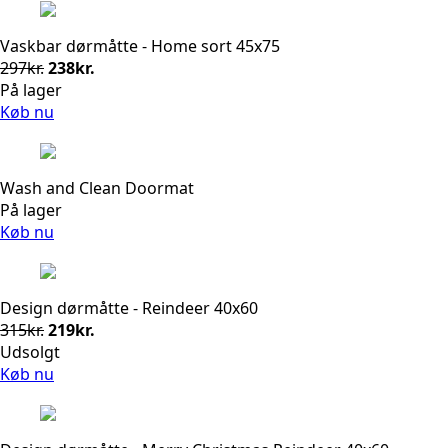
Vaskbar dørmåtte - Home sort 45x75
Den
Den
297
kr.
238
kr.
oprindelige
aktuelle
På lager
pris
pris
Køb nu
var:
er:
297kr..
238kr..
Wash and Clean Doormat
På lager
Køb nu
Design dørmåtte - Reindeer 40x60
Den
Den
315
kr.
219
kr.
oprindelige
aktuelle
Udsolgt
pris
pris
Køb nu
var:
er:
315kr..
219kr..