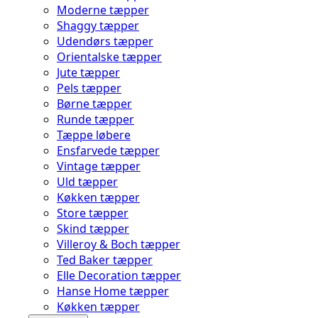
Moderne tæpper
Shaggy tæpper
Udendørs tæpper
Orientalske tæpper
Jute tæpper
Pels tæpper
Børne tæpper
Runde tæpper
Tæppe løbere
Ensfarvede tæpper
Vintage tæpper
Uld tæpper
Køkken tæpper
Store tæpper
Skind tæpper
Villeroy & Boch tæpper
Ted Baker tæpper
Elle Decoration tæpper
Hanse Home tæpper
Køkken tæpper