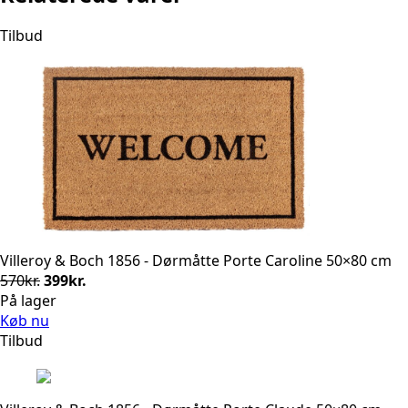
Tilbud
Villeroy & Boch 1856 - Dørmåtte Porte Caroline 50×80 cm
Den
Den
570
kr.
399
kr.
oprindelige
aktuelle
På lager
pris
pris
Køb nu
var:
er:
Tilbud
570kr..
399kr..