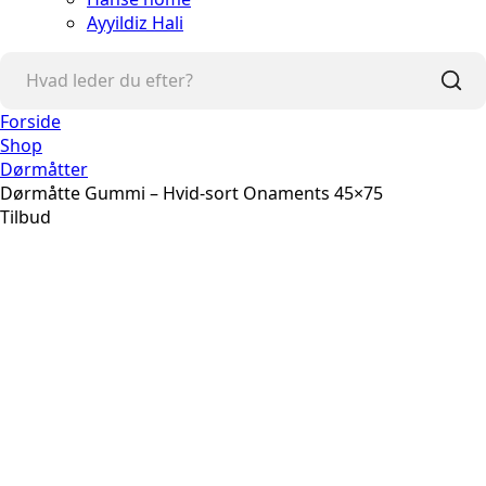
Ayyildiz Hali
Forside
Shop
Dørmåtter
Dørmåtte Gummi – Hvid-sort Onaments 45×75
Tilbud