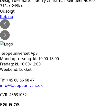
Design dørmåtte - Merry Christmas Reindeer 40x60
Den
Den
315
kr.
219
kr.
oprindelige
aktuelle
Udsolgt
pris
pris
Køb nu
var:
er:
315kr..
219kr..
Tæppeuniverset ApS
Mandag-torsdag: kl. 10:00-18:00
Fredag: kl. 10:00-12:00
Weekend: Lukket
Tlf: +45 60 66 68 47
info@taeppeunivers.dk
CVR: 45631052
FØLG OS