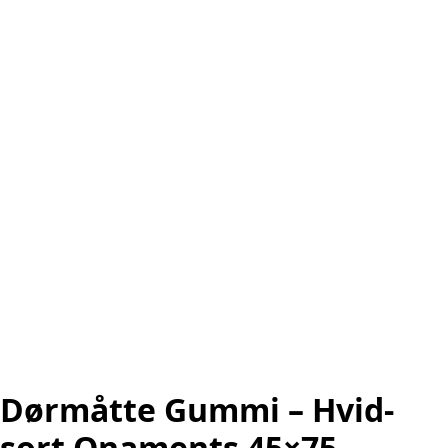
Dørmåtte Gummi – Hvid-
sort Onaments 45×75