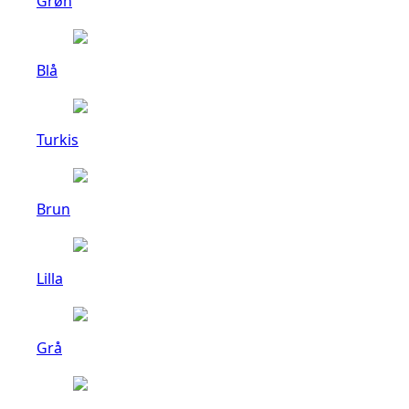
Grøn
Blå
Turkis
Brun
Lilla
Grå