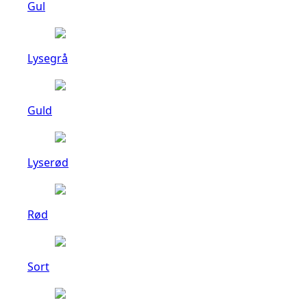
Gul
Lysegrå
Guld
Lyserød
Rød
Sort