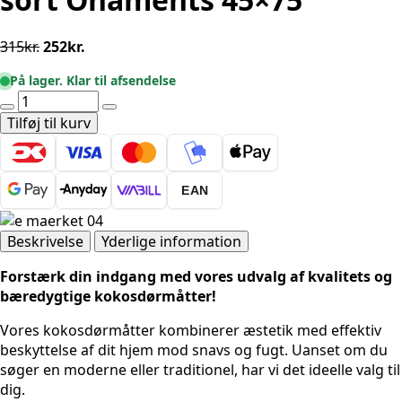
Den
Den
315
kr.
252
kr.
oprindelige
aktuelle
På lager. Klar til afsendelse
pris
pris
Dørmåtte
var:
er:
Gummi
Tilføj til kurv
315kr..
252kr..
-
Hvid-
sort
EAN
Onaments
45x75
antal
Beskrivelse
Yderlige information
Forstærk din indgang med vores udvalg af kvalitets og
bæredygtige kokosdørmåtter!
Vores kokosdørmåtter kombinerer æstetik med effektiv
beskyttelse af dit hjem mod snavs og fugt. Uanset om du
søger en moderne eller traditionel, har vi det ideelle valg til
dig.