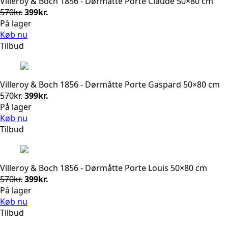
Villeroy & Boch 1856 - Dørmåtte Porte Claude 50×80 cm
Den
Den
570
kr.
399
kr.
oprindelige
aktuelle
På lager
pris
pris
Køb nu
var:
er:
Tilbud
570kr..
399kr..
Villeroy & Boch 1856 - Dørmåtte Porte Gaspard 50×80 cm
Den
Den
570
kr.
399
kr.
oprindelige
aktuelle
På lager
pris
pris
Køb nu
var:
er:
Tilbud
570kr..
399kr..
Villeroy & Boch 1856 - Dørmåtte Porte Louis 50×80 cm
Den
Den
570
kr.
399
kr.
oprindelige
aktuelle
På lager
pris
pris
Køb nu
var:
er:
Tilbud
570kr..
399kr..