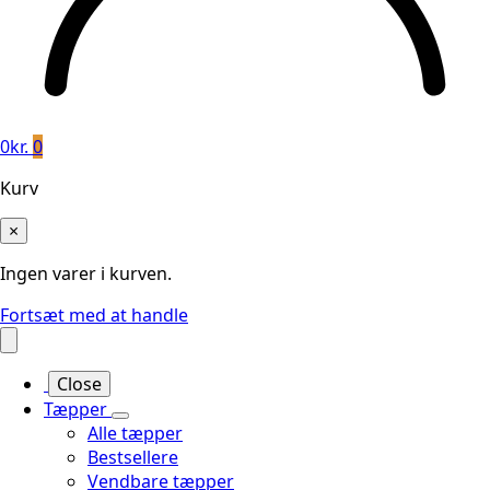
0
kr.
0
Kurv
×
Ingen varer i kurven.
Fortsæt med at handle
Close
Tæpper
Alle tæpper
Bestsellere
Vendbare tæpper