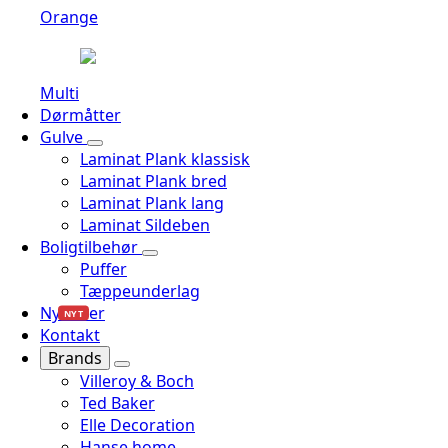
Orange
Multi
Dørmåtter
Gulve
Laminat Plank klassisk
Laminat Plank bred
Laminat Plank lang
Laminat Sildeben
Boligtilbehør
Puffer
Tæppeunderlag
Nyheder
NYT
Kontakt
Brands
Villeroy & Boch
Ted Baker
Elle Decoration
Hanse home