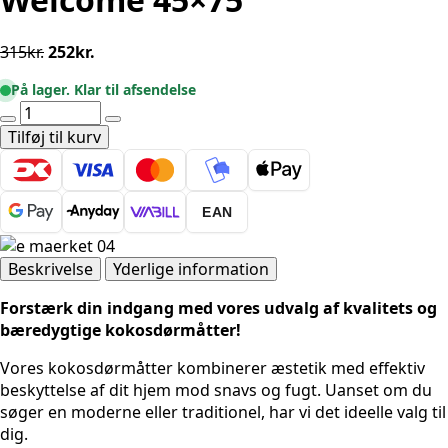
Den
Den
315
kr.
252
kr.
oprindelige
aktuelle
På lager. Klar til afsendelse
pris
pris
Dørmåtte
var:
er:
Gummi
Tilføj til kurv
315kr..
252kr..
-
Kokos
-
EAN
Welcome
45x75
antal
Beskrivelse
Yderlige information
Forstærk din indgang med vores udvalg af kvalitets og
bæredygtige kokosdørmåtter!
Vores kokosdørmåtter kombinerer æstetik med effektiv
beskyttelse af dit hjem mod snavs og fugt. Uanset om du
søger en moderne eller traditionel, har vi det ideelle valg til
dig.