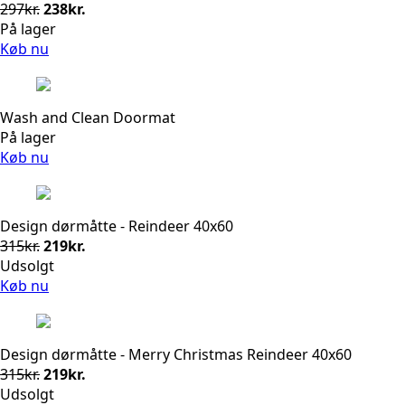
Den
Den
297
kr.
238
kr.
oprindelige
aktuelle
På lager
pris
pris
Køb nu
var:
er:
297kr..
238kr..
Wash and Clean Doormat
På lager
Køb nu
Design dørmåtte - Reindeer 40x60
Den
Den
315
kr.
219
kr.
oprindelige
aktuelle
Udsolgt
pris
pris
Køb nu
var:
er:
315kr..
219kr..
Design dørmåtte - Merry Christmas Reindeer 40x60
Den
Den
315
kr.
219
kr.
oprindelige
aktuelle
Udsolgt