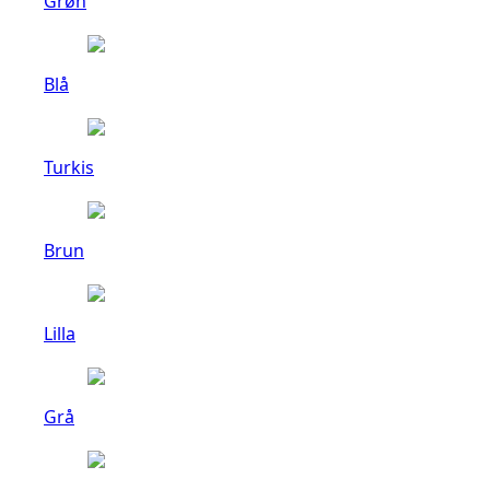
Grøn
Blå
Turkis
Brun
Lilla
Grå