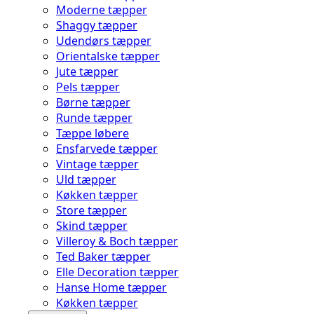
Moderne tæpper
Shaggy tæpper
Udendørs tæpper
Orientalske tæpper
Jute tæpper
Pels tæpper
Børne tæpper
Runde tæpper
Tæppe løbere
Ensfarvede tæpper
Vintage tæpper
Uld tæpper
Køkken tæpper
Store tæpper
Skind tæpper
Villeroy & Boch tæpper
Ted Baker tæpper
Elle Decoration tæpper
Hanse Home tæpper
Køkken tæpper