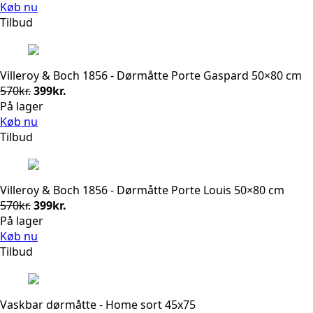
pris
pris
Køb nu
var:
er:
Tilbud
570kr..
399kr..
Villeroy & Boch 1856 - Dørmåtte Porte Gaspard 50×80 cm
Den
Den
570
kr.
399
kr.
oprindelige
aktuelle
På lager
pris
pris
Køb nu
var:
er:
Tilbud
570kr..
399kr..
Villeroy & Boch 1856 - Dørmåtte Porte Louis 50×80 cm
Den
Den
570
kr.
399
kr.
oprindelige
aktuelle
På lager
pris
pris
Køb nu
var:
er:
Tilbud
570kr..
399kr..
Vaskbar dørmåtte - Home sort 45x75