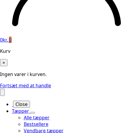
0
kr.
0
Kurv
×
Ingen varer i kurven.
Fortsæt med at handle
Close
Tæpper
Alle tæpper
Bestsellere
Vendbare tæpper