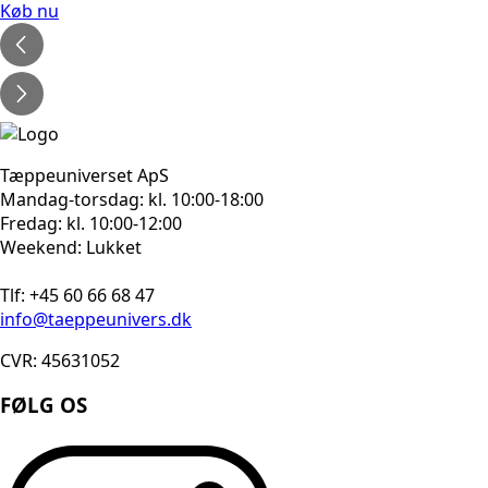
pris
pris
Køb nu
var:
er:
315kr..
219kr..
Tæppeuniverset ApS
Mandag-torsdag: kl. 10:00-18:00
Fredag: kl. 10:00-12:00
Weekend: Lukket
Tlf: +45 60 66 68 47
info@taeppeunivers.dk
CVR: 45631052
FØLG OS