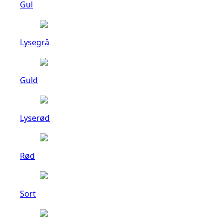
Gul
Lysegrå
Guld
Lyserød
Rød
Sort