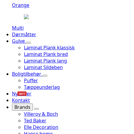
Orange
Multi
Dørmåtter
Gulve
Laminat Plank klassisk
Laminat Plank bred
Laminat Plank lang
Laminat Sildeben
Boligtilbehør
Puffer
Tæppeunderlag
Nyheder
NYT
Kontakt
Brands
Villeroy & Boch
Ted Baker
Elle Decoration
Hanse home