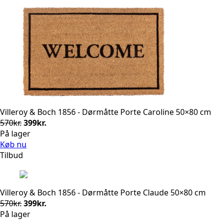
Villeroy & Boch 1856 - Dørmåtte Porte Caroline 50×80 cm
Den
Den
570
kr.
399
kr.
oprindelige
aktuelle
På lager
pris
pris
Køb nu
var:
er:
Tilbud
570kr..
399kr..
Villeroy & Boch 1856 - Dørmåtte Porte Claude 50×80 cm
Den
Den
570
kr.
399
kr.
oprindelige
aktuelle
På lager