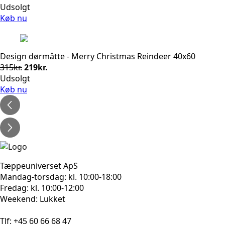
oprindelige
aktuelle
Udsolgt
pris
pris
Køb nu
var:
er:
315kr..
219kr..
Design dørmåtte - Merry Christmas Reindeer 40x60
Den
Den
315
kr.
219
kr.
oprindelige
aktuelle
Udsolgt
pris
pris
Køb nu
var:
er:
315kr..
219kr..
Tæppeuniverset ApS
Mandag-torsdag: kl. 10:00-18:00
Fredag: kl. 10:00-12:00
Weekend: Lukket
Tlf: +45 60 66 68 47