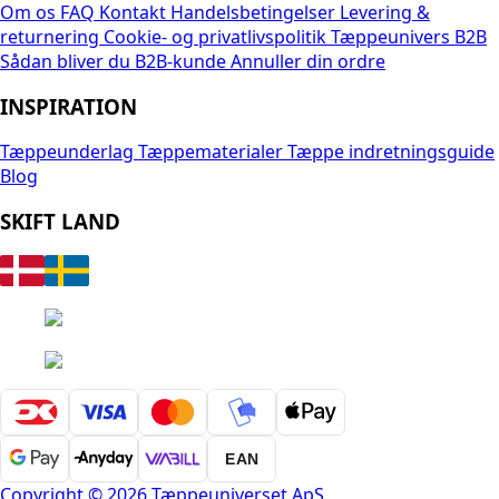
Om os
FAQ
Kontakt
Handelsbetingelser
Levering &
returnering
Cookie- og privatlivspolitik
Tæppeunivers B2B
Sådan bliver du B2B-kunde
Annuller din ordre
INSPIRATION
Tæppeunderlag
Tæppematerialer
Tæppe indretningsguide
Blog
SKIFT LAND
EAN
Copyright © 2026 Tæppeuniverset ApS