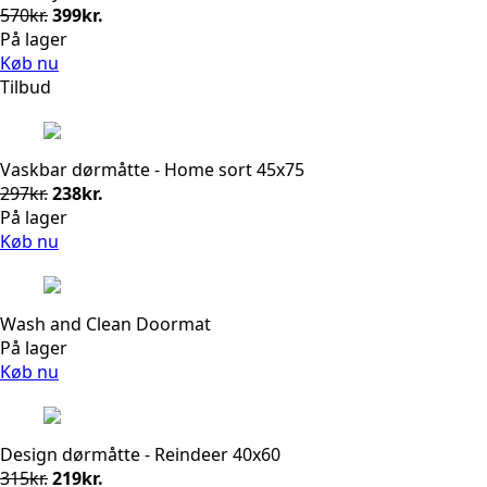
Den
Den
570
kr.
399
kr.
oprindelige
aktuelle
På lager
pris
pris
Køb nu
var:
er:
Tilbud
570kr..
399kr..
Vaskbar dørmåtte - Home sort 45x75
Den
Den
297
kr.
238
kr.
oprindelige
aktuelle
På lager
pris
pris
Køb nu
var:
er:
297kr..
238kr..
Wash and Clean Doormat
På lager
Køb nu
Design dørmåtte - Reindeer 40x60
Den
Den
315
kr.
219
kr.