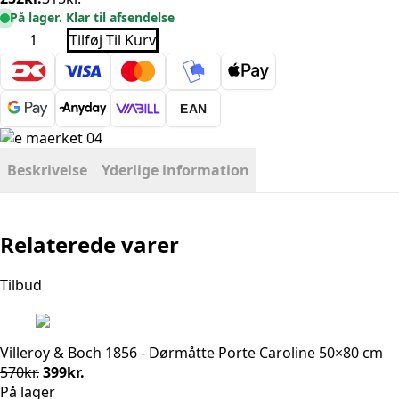
Den
Den
På lager. Klar til afsendelse
oprindelige
aktuelle
Dørmåtte
Tilføj Til Kurv
pris
pris
Kokos
-
var:
er:
Hvid
315kr..
252kr..
Pumpkins
75x45
EAN
antal
Beskrivelse
Yderlige information
Relaterede varer
Tilbud
Villeroy & Boch 1856 - Dørmåtte Porte Caroline 50×80 cm
Den
Den
570
kr.
399
kr.
oprindelige
aktuelle
På lager