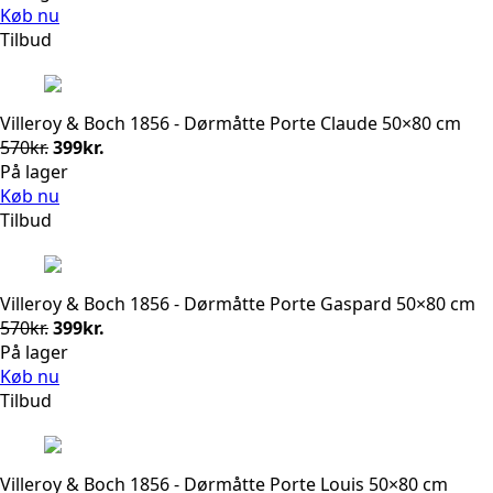
pris
pris
Køb nu
var:
er:
Tilbud
570kr..
399kr..
Villeroy & Boch 1856 - Dørmåtte Porte Claude 50×80 cm
Den
Den
570
kr.
399
kr.
oprindelige
aktuelle
På lager
pris
pris
Køb nu
var:
er:
Tilbud
570kr..
399kr..
Villeroy & Boch 1856 - Dørmåtte Porte Gaspard 50×80 cm
Den
Den
570
kr.
399
kr.
oprindelige
aktuelle
På lager
pris
pris
Køb nu
var:
er:
Tilbud
570kr..
399kr..
Villeroy & Boch 1856 - Dørmåtte Porte Louis 50×80 cm