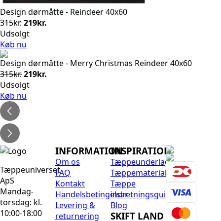
Design dørmåtte - Reindeer 40x60
Den
Den
315
kr.
219
kr.
oprindelige
aktuelle
Udsolgt
pris
pris
Køb nu
var:
er:
Design dørmåtte - Merry Christmas Reindeer 40x60
315kr..
219kr..
Den
Den
315
kr.
219
kr.
oprindelige
aktuelle
Udsolgt
pris
pris
Køb nu
var:
er:
315kr..
219kr..
INFORMATION
INSPIRATION
Om os
Tæppeunderlag
Tæppeuniverset
FAQ
Tæppematerialer
ApS
Kontakt
Tæppe
Mandag-
Handelsbetingelser
indretningsguide
torsdag: kl.
Levering &
Blog
10:00-18:00
SKIFT LAND
returnering