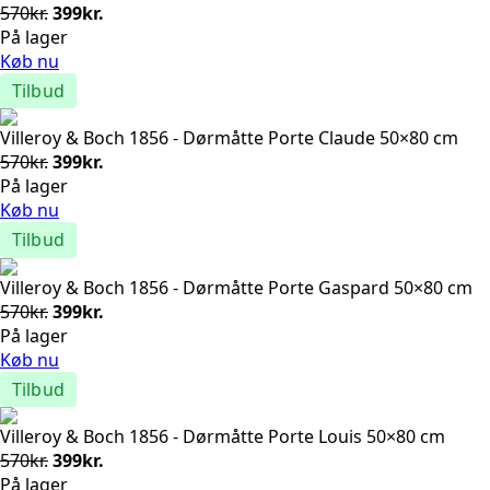
Den
Den
570
kr.
399
kr.
oprindelige
aktuelle
På lager
pris
pris
Køb nu
var:
er:
Tilbud
570kr..
399kr..
Villeroy & Boch 1856 - Dørmåtte Porte Claude 50×80 cm
Den
Den
570
kr.
399
kr.
oprindelige
aktuelle
På lager
pris
pris
Køb nu
var:
er:
Tilbud
570kr..
399kr..
Villeroy & Boch 1856 - Dørmåtte Porte Gaspard 50×80 cm
Den
Den
570
kr.
399
kr.
oprindelige
aktuelle
På lager
pris
pris
Køb nu
var:
er:
Tilbud
570kr..
399kr..
Villeroy & Boch 1856 - Dørmåtte Porte Louis 50×80 cm
Den
Den
570
kr.
399
kr.
oprindelige
aktuelle
På lager