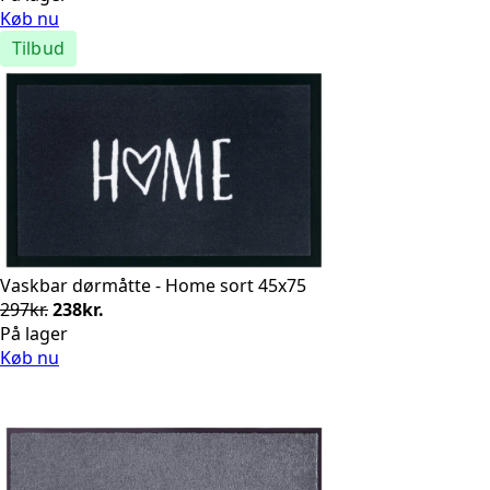
pris
pris
Køb nu
var:
er:
Tilbud
570kr..
399kr..
Vaskbar dørmåtte - Home sort 45x75
Den
Den
297
kr.
238
kr.
oprindelige
aktuelle
På lager
pris
pris
Køb nu
var:
er:
297kr..
238kr..