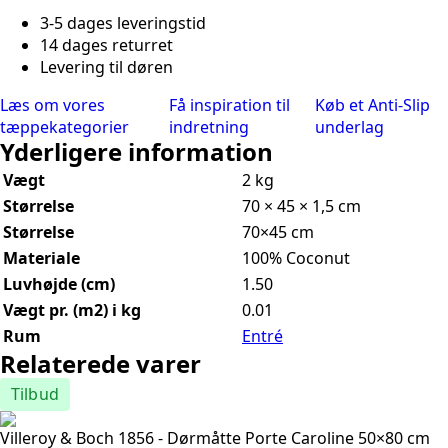
3-5 dages leveringstid
14 dages returret
Levering til døren
Læs om vores
Få inspiration til
Køb et Anti-Slip
tæppekategorier
indretning
underlag
Yderligere information
Vægt
2 kg
Størrelse
70 × 45 × 1,5 cm
Størrelse
70×45 cm
Materiale
100% Coconut
Luvhøjde (cm)
1.50
Vægt pr. (m2) i kg
0.01
Rum
Entré
Relaterede varer
Tilbud
Villeroy & Boch 1856 - Dørmåtte Porte Caroline 50×80 cm