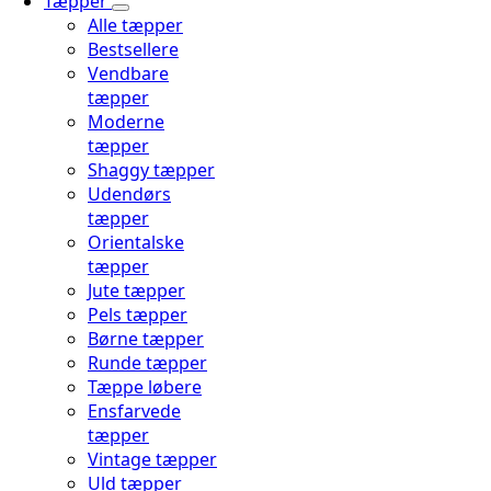
Tæpper
Alle tæpper
Bestsellere
Vendbare
tæpper
Moderne
tæpper
Shaggy tæpper
Udendørs
tæpper
Orientalske
tæpper
Jute tæpper
Pels tæpper
Børne tæpper
Runde tæpper
Tæppe løbere
Ensfarvede
tæpper
Vintage tæpper
Uld tæpper