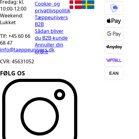
Fredag: kl.
Cookie- og
10:00-12:00
privatlivspolitik
Weekend:
Tæppeunivers
Lukket
B2B
Sådan bliver
Tlf: +45 60 66
du B2B-kunde
68 47
Annuller din
info@taeppeunivers.dk
ordre
CVR: 45631052
FØLG OS
EAN