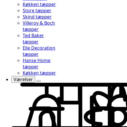
Køkken tæpper
Store tæpper
Skind tæpper
Villeroy & Boch
tæpper
Ted Baker
tæpper
Elle Decoration
tæpper
Hanse Home
tæpper
Køkken tæpper
Værelser