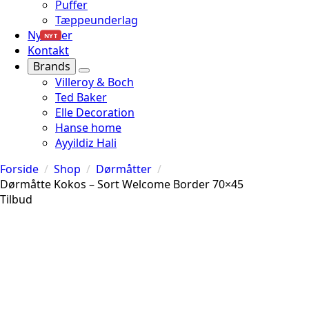
Puffer
Tæppeunderlag
Nyheder
NYT
Kontakt
Brands
Villeroy & Boch
Ted Baker
Elle Decoration
Hanse home
Ayyildiz Hali
Forside
Shop
Dørmåtter
Dørmåtte Kokos – Sort Welcome Border 70×45
Tilbud