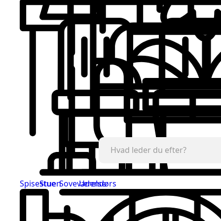
Spisestue
Stuen
Soveværelse
Udendørs