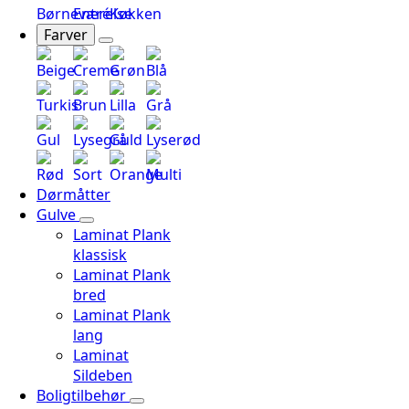
Børneværelse
Entré
Køkken
Farver
Beige
Creme
Grøn
Blå
Turkis
Brun
Lilla
Grå
Gul
Lysegrå
Guld
Lyserød
Rød
Sort
Orange
Multi
Dørmåtter
Gulve
Laminat Plank
klassisk
Laminat Plank
bred
Laminat Plank
lang
Laminat
Sildeben
Boligtilbehør