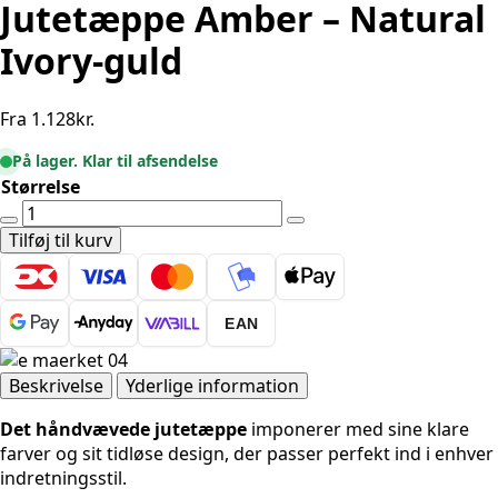
Jutetæppe Amber – Natural
Ivory-guld
Fra
1.128
kr.
På lager. Klar til afsendelse
Størrelse
Elle
Decoration
Tilføj til kurv
Harvest
Jutetæppe
Amber
EAN
-
Natural
Ivory-
Beskrivelse
Yderlige information
guld
Det håndvævede jutetæppe
imponerer med sine klare
antal
farver og sit tidløse design, der passer perfekt ind i enhver
indretningsstil.