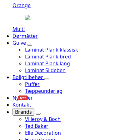
Orange
Multi
Dørmåtter
Gulve
Laminat Plank klassisk
Laminat Plank bred
Laminat Plank lang
Laminat Sildeben
Boligtilbehør
Puffer
Tæppeunderlag
Nyheder
NYT
Kontakt
Brands
Villeroy & Boch
Ted Baker
Elle Decoration
Hanse home