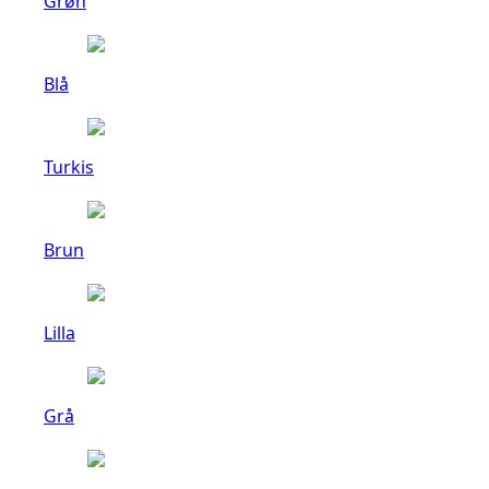
Grøn
Blå
Turkis
Brun
Lilla
Grå