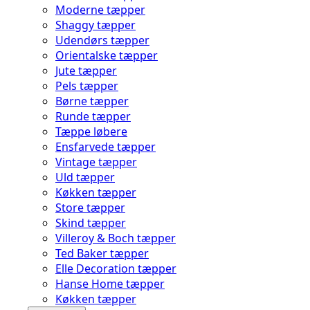
Moderne tæpper
Shaggy tæpper
Udendørs tæpper
Orientalske tæpper
Jute tæpper
Pels tæpper
Børne tæpper
Runde tæpper
Tæppe løbere
Ensfarvede tæpper
Vintage tæpper
Uld tæpper
Køkken tæpper
Store tæpper
Skind tæpper
Villeroy & Boch tæpper
Ted Baker tæpper
Elle Decoration tæpper
Hanse Home tæpper
Køkken tæpper