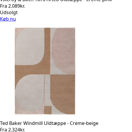
Fra
2.089
kr.
Udsolgt
Køb nu
Ted Baker Windmill Uldtæppe - Creme-beige
Fra
2.324
kr.