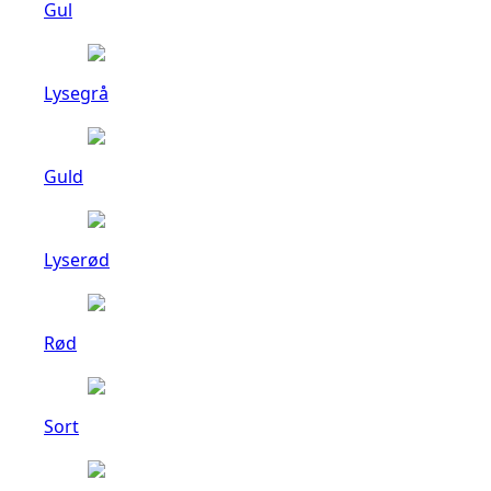
Gul
Lysegrå
Guld
Lyserød
Rød
Sort