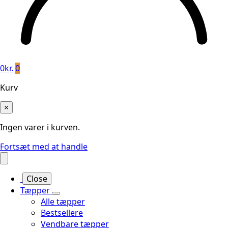
0
kr.
0
Kurv
×
Ingen varer i kurven.
Fortsæt med at handle
Close
Tæpper
Alle tæpper
Bestsellere
Vendbare tæpper