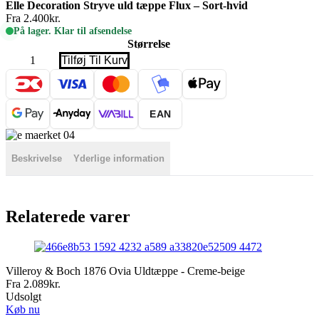
Elle Decoration Stryve uld tæppe Flux – Sort-hvid
Fra
2.400
kr.
På lager. Klar til afsendelse
Størrelse
Elle
Tilføj Til Kurv
Decoration
Stryve
uld
tæppe
Flux
EAN
-
Sort-
hvid
antal
Beskrivelse
Yderlige information
Relaterede varer
Villeroy & Boch 1876 Ovia Uldtæppe - Creme-beige
Fra
2.089
kr.
Udsolgt
Køb nu