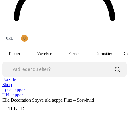
0
kr.
0
Tæpper
Værelser
Farver
Dørmåtter
Gu
Forside
Shop
Løse tæpper
Uld tæpper
Elle Decoration Stryve uld tæppe Flux – Sort-hvid
TILBUD