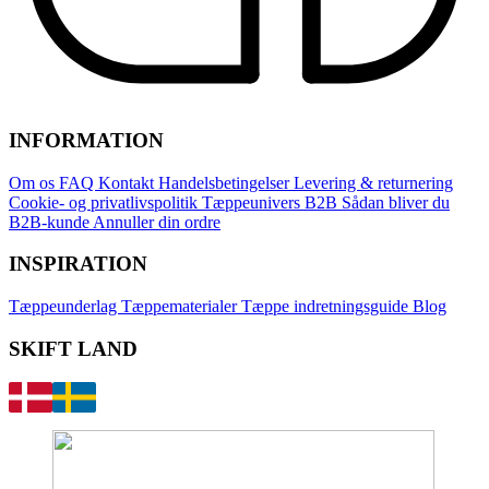
INFORMATION
Om os
FAQ
Kontakt
Handelsbetingelser
Levering & returnering
Cookie- og privatlivspolitik
Tæppeunivers B2B
Sådan bliver du
B2B-kunde
Annuller din ordre
INSPIRATION
Tæppeunderlag
Tæppematerialer
Tæppe indretningsguide
Blog
SKIFT LAND