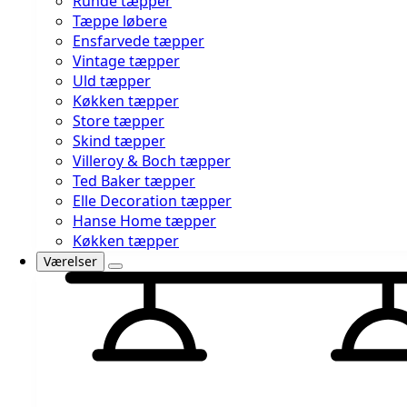
Runde tæpper
Tæppe løbere
Ensfarvede tæpper
Vintage tæpper
Uld tæpper
Køkken tæpper
Store tæpper
Skind tæpper
Villeroy & Boch tæpper
Ted Baker tæpper
Elle Decoration tæpper
Hanse Home tæpper
Køkken tæpper
Værelser