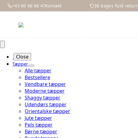
+45 60 66 68 47
Kontakt
30 dages fuld returr
Close
Tæpper
Alle tæpper
Bestsellere
Vendbare tæpper
Moderne tæpper
Shaggy tæpper
Udendørs tæpper
Orientalske tæpper
Jute tæpper
Pels tæpper
Børne tæpper