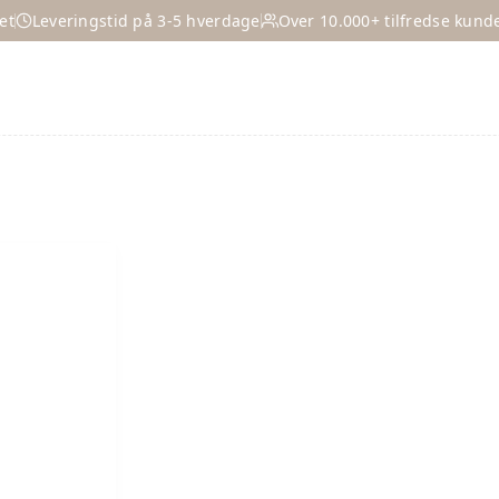
et
Leveringstid på 3-5 hverdage
Over 10.000+ tilfredse kund