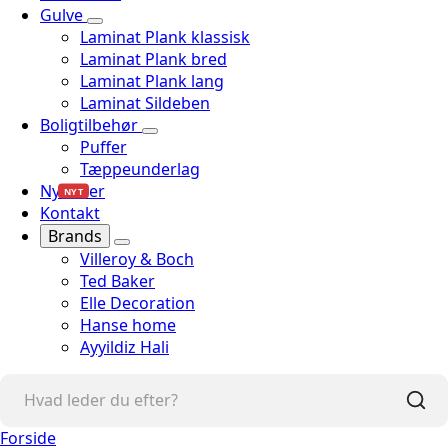
Gulve
Laminat Plank klassisk
Laminat Plank bred
Laminat Plank lang
Laminat Sildeben
Boligtilbehør
Puffer
Tæppeunderlag
Nyheder
NYT
Kontakt
Brands
Villeroy & Boch
Ted Baker
Elle Decoration
Hanse home
Ayyildiz Hali
Forside