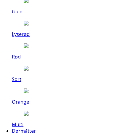
Guld
Lyserød
Rød
Sort
Orange
Multi
Dørmåtter