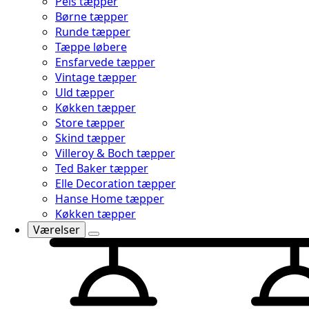
Pels tæpper
Børne tæpper
Runde tæpper
Tæppe løbere
Ensfarvede tæpper
Vintage tæpper
Uld tæpper
Køkken tæpper
Store tæpper
Skind tæpper
Villeroy & Boch tæpper
Ted Baker tæpper
Elle Decoration tæpper
Hanse Home tæpper
Køkken tæpper
Værelser