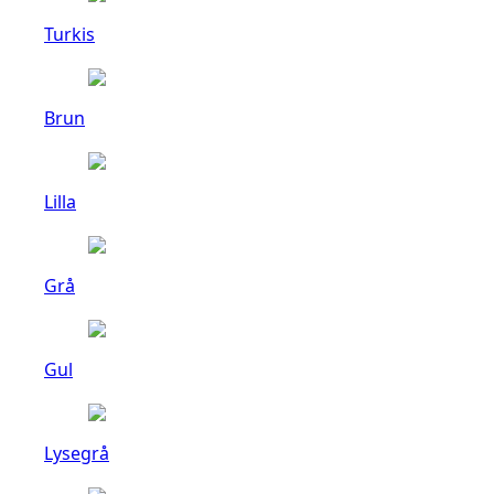
Turkis
Brun
Lilla
Grå
Gul
Lysegrå