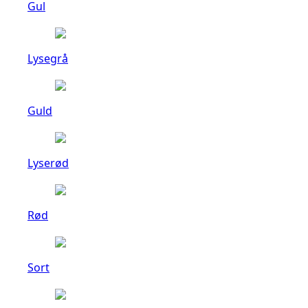
Gul
Lysegrå
Guld
Lyserød
Rød
Sort