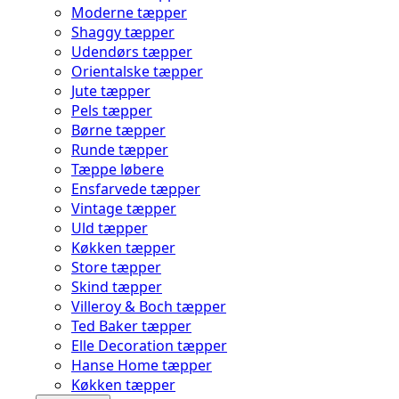
Moderne tæpper
Shaggy tæpper
Udendørs tæpper
Orientalske tæpper
Jute tæpper
Pels tæpper
Børne tæpper
Runde tæpper
Tæppe løbere
Ensfarvede tæpper
Vintage tæpper
Uld tæpper
Køkken tæpper
Store tæpper
Skind tæpper
Villeroy & Boch tæpper
Ted Baker tæpper
Elle Decoration tæpper
Hanse Home tæpper
Køkken tæpper