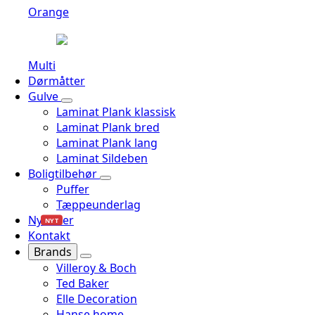
Orange
Multi
Dørmåtter
Gulve
Laminat Plank klassisk
Laminat Plank bred
Laminat Plank lang
Laminat Sildeben
Boligtilbehør
Puffer
Tæppeunderlag
Nyheder
NYT
Kontakt
Brands
Villeroy & Boch
Ted Baker
Elle Decoration
Hanse home