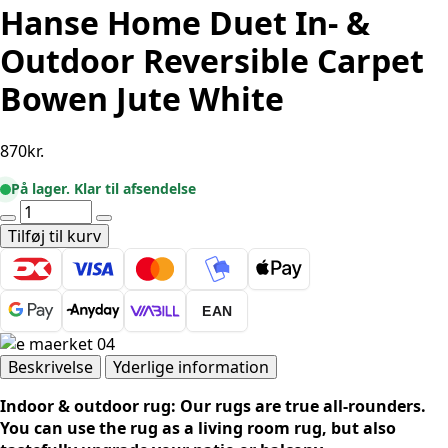
Hanse Home Duet In- &
Outdoor Reversible Carpet
Bowen Jute White
870
kr.
På lager. Klar til afsendelse
Hanse
Home
Tilføj til kurv
Duet
In-
&
EAN
Outdoor
Reversible
Carpet
Beskrivelse
Yderlige information
Bowen
Indoor & outdoor rug: Our rugs are true all-rounders.
Jute
You can use the rug as a living room rug, but also
White