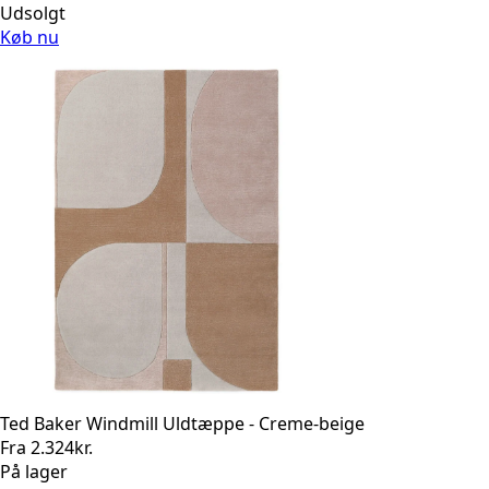
Udsolgt
Køb nu
Ted Baker Windmill Uldtæppe - Creme-beige
Fra
2.324
kr.
På lager