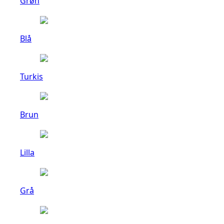
Grøn
Blå
Turkis
Brun
Lilla
Grå