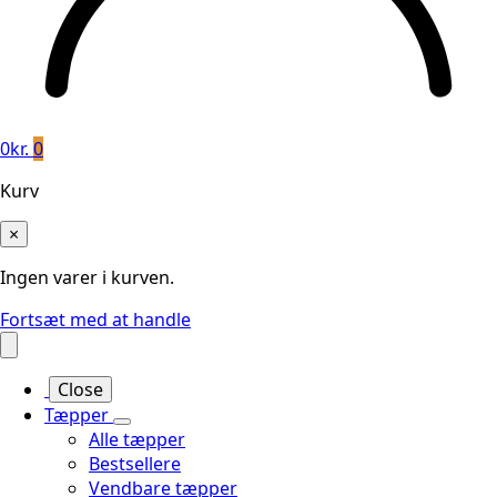
0
kr.
0
Kurv
×
Ingen varer i kurven.
Fortsæt med at handle
Close
Tæpper
Alle tæpper
Bestsellere
Vendbare tæpper