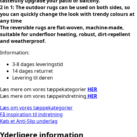
tastefully upgrade your patio or balcony.
antal
2 in 1: The outdoor rugs can be used on both sides, so
you can quickly change the look with trendy colours at
any time
The reversible rugs are flat-woven, machine-made,
suitable for underfloor heating, robust, dirt-repellent
and weatherproof.
Information:
3-8 dages leveringstid
14 dages returret
Levering til døren
Læs mere om vores tæppekategorier
HER
Læs mere om vores tæppeindretning
HER
Læs om vores tæppekategorier
Få inspiration til indretning
Køb et Anti-Slip underlag
Yderligere information