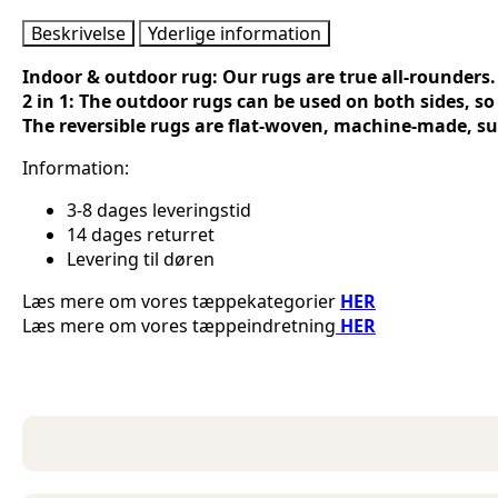
Liora
White
Beskrivelse
Yderlige information
Grey
antal
Indoor & outdoor rug: Our rugs are true all-rounders. 
2 in 1: The outdoor rugs can be used on both sides, s
The reversible rugs are flat-woven, machine-made, sui
Information:
3-8 dages leveringstid
14 dages returret
Levering til døren
Læs mere om vores tæppekategorier
HER
Læs mere om vores tæppeindretning
HER