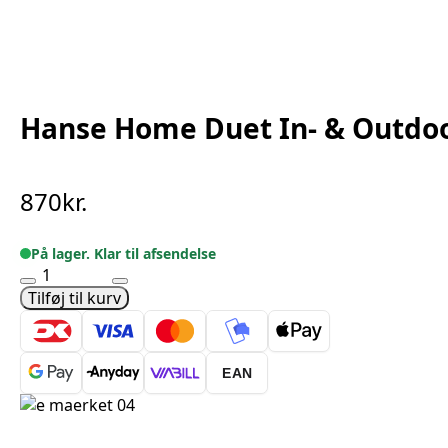
Hanse Home Duet In- & Outdoor
870
kr.
På lager. Klar til afsendelse
Hanse
Home
Tilføj til kurv
Duet
In-
&
EAN
Outdoor
Reversible
Carpet