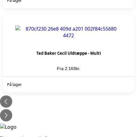
På lager
Ted Baker Cecil Uldtæppe - Multi
Fra
2.169
kr.
KØB NU
På lager