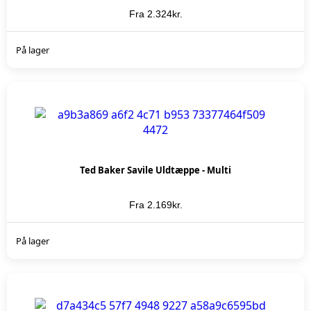
Fra
2.324
kr.
KØB NU
På lager
Ted Baker Savile Uldtæppe - Multi
Fra
2.169
kr.
KØB NU
På lager