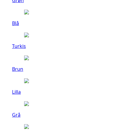
Grøn
Blå
Turkis
Brun
Lilla
Grå