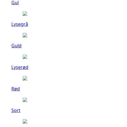
Gul
Lysegrå
Guld
Lyserød
Rød
Sort