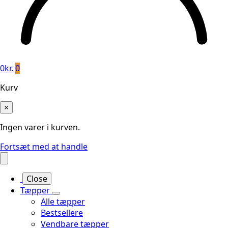
0
kr.
0
Kurv
×
Ingen varer i kurven.
Fortsæt med at handle
Close
Tæpper
Alle tæpper
Bestsellere
Vendbare tæpper