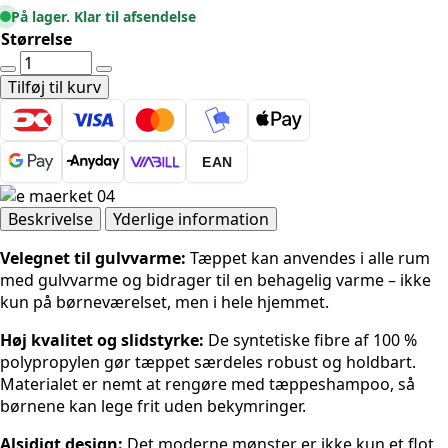
På lager. Klar til afsendelse
Størrelse
Hanse
Home
Tilføj til kurv
Eventyr
Jumbo
-
EAN
Cream-
multi
antal
Beskrivelse
Yderlige information
Velegnet til gulvvarme:
Tæppet kan anvendes i alle rum
med gulvvarme og bidrager til en behagelig varme – ikke
kun på børneværelset, men i hele hjemmet.
Høj kvalitet og slidstyrke:
De syntetiske fibre af 100 %
polypropylen gør tæppet særdeles robust og holdbart.
Materialet er nemt at rengøre med tæppeshampoo, så
børnene kan lege frit uden bekymringer.
Alsidigt design:
Det moderne mønster er ikke kun et flot