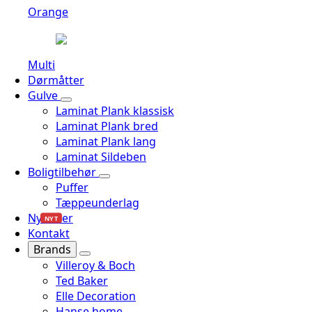
Orange
Multi
Dørmåtter
Gulve
Laminat Plank klassisk
Laminat Plank bred
Laminat Plank lang
Laminat Sildeben
Boligtilbehør
Puffer
Tæppeunderlag
Nyheder
NYT
Kontakt
Brands
Villeroy & Boch
Ted Baker
Elle Decoration
Hanse home