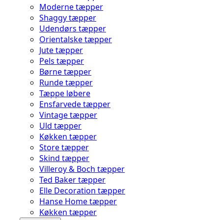
Moderne tæpper
Shaggy tæpper
Udendørs tæpper
Orientalske tæpper
Jute tæpper
Pels tæpper
Børne tæpper
Runde tæpper
Tæppe løbere
Ensfarvede tæpper
Vintage tæpper
Uld tæpper
Køkken tæpper
Store tæpper
Skind tæpper
Villeroy & Boch tæpper
Ted Baker tæpper
Elle Decoration tæpper
Hanse Home tæpper
Køkken tæpper