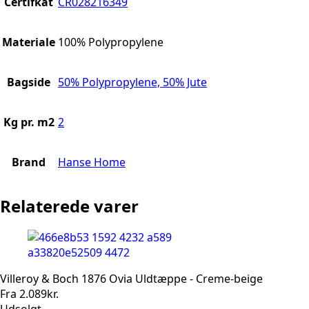
Certifkat
CR028216349
Materiale
100% Polypropylene
Bagside
50% Polypropylene, 50% Jute
Kg pr. m2
2
Brand
Hanse Home
Relaterede varer
Villeroy & Boch 1876 Ovia Uldtæppe - Creme-beige
Fra
2.089
kr.
Udsolgt