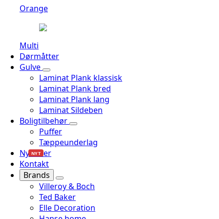
Orange
Multi
Dørmåtter
Gulve
Laminat Plank klassisk
Laminat Plank bred
Laminat Plank lang
Laminat Sildeben
Boligtilbehør
Puffer
Tæppeunderlag
Nyheder
NYT
Kontakt
Brands
Villeroy & Boch
Ted Baker
Elle Decoration
Hanse home