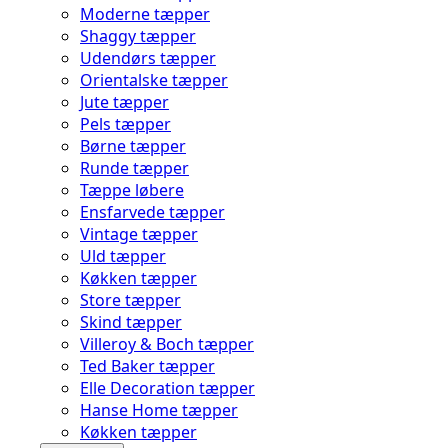
Moderne tæpper
Shaggy tæpper
Udendørs tæpper
Orientalske tæpper
Jute tæpper
Pels tæpper
Børne tæpper
Runde tæpper
Tæppe løbere
Ensfarvede tæpper
Vintage tæpper
Uld tæpper
Køkken tæpper
Store tæpper
Skind tæpper
Villeroy & Boch tæpper
Ted Baker tæpper
Elle Decoration tæpper
Hanse Home tæpper
Køkken tæpper