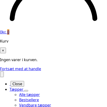
0
kr.
0
Kurv
×
Ingen varer i kurven.
Fortsæt med at handle
Close
Tæpper
Alle tæpper
Bestsellere
Vendbare tæpper