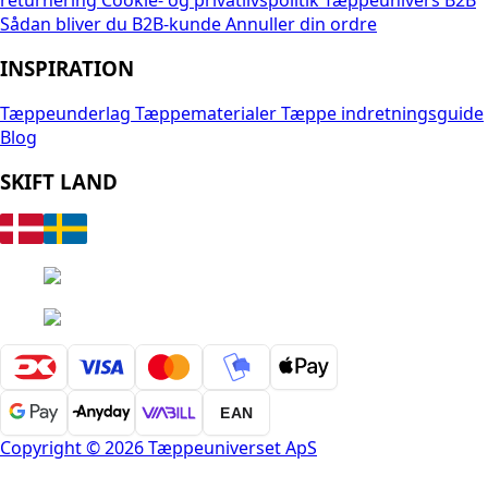
returnering
Cookie- og privatlivspolitik
Tæppeunivers B2B
Sådan bliver du B2B-kunde
Annuller din ordre
INSPIRATION
Tæppeunderlag
Tæppematerialer
Tæppe indretningsguide
Blog
SKIFT LAND
EAN
Copyright © 2026 Tæppeuniverset ApS