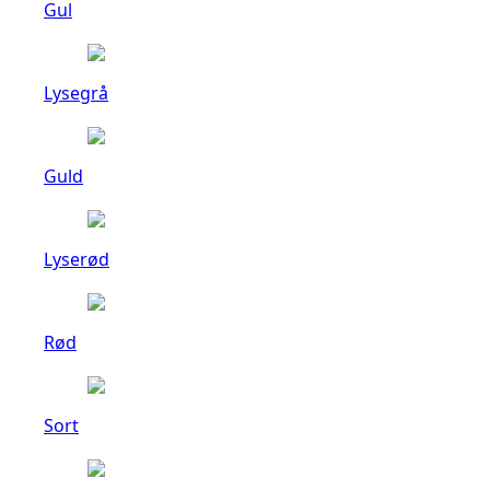
Gul
Lysegrå
Guld
Lyserød
Rød
Sort