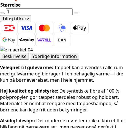
Størrelse
Hanse
Home
Tilføj til kurv
Eventyr
Ravi-
Cream
EAN
Multi
antal
Beskrivelse
Yderlige information
Velegnet til gulvvarme:
Tæppet kan anvendes i alle rum
med gulvvarme og bidrager til en behagelig varme – ikke
kun på børneværelset, men i hele hjemmet.
Høj kvalitet og slidstyrke:
De syntetiske fibre af 100 %
polypropylen gør tæppet særdeles robust og holdbart.
Materialet er nemt at rengøre med tæppeshampoo, så
børnene kan lege frit uden bekymringer.
Alsidigt design:
Det moderne mønster er ikke kun et flot
blikfang på børneværelset, men passer også perfekt i