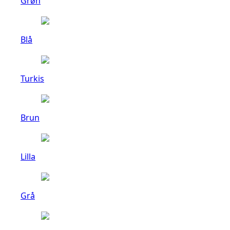
Grøn
Blå
Turkis
Brun
Lilla
Grå