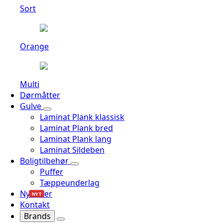
Sort
Orange
Multi
Dørmåtter
Gulve
Laminat Plank klassisk
Laminat Plank bred
Laminat Plank lang
Laminat Sildeben
Boligtilbehør
Puffer
Tæppeunderlag
Nyheder
NYT
Kontakt
Brands