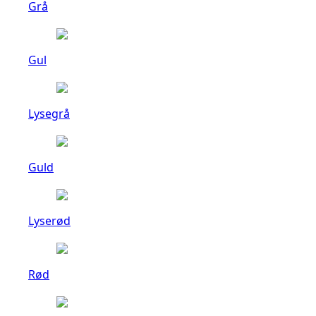
Grå
Gul
Lysegrå
Guld
Lyserød
Rød