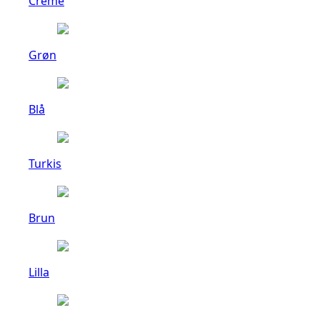
Creme
Grøn
Blå
Turkis
Brun
Lilla