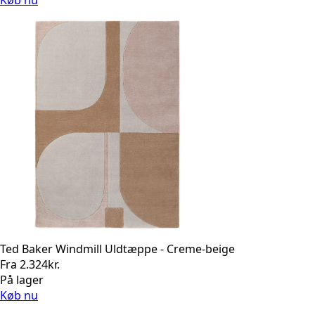
Ted Baker Windmill Uldtæppe - Creme-beige
Fra
2.324
kr.
På lager
Køb nu