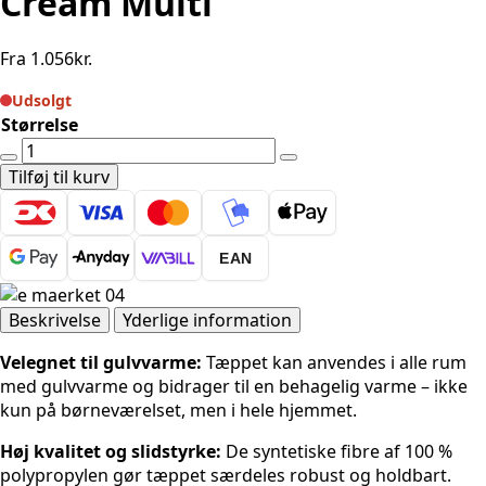
Cream Multi
Fra
1.056
kr.
Udsolgt
Størrelse
Hanse
Home
Tilføj til kurv
Eventyr
Zoo
-
EAN
Cream
Multi
antal
Beskrivelse
Yderlige information
Velegnet til gulvvarme:
Tæppet kan anvendes i alle rum
med gulvvarme og bidrager til en behagelig varme – ikke
kun på børneværelset, men i hele hjemmet.
Høj kvalitet og slidstyrke:
De syntetiske fibre af 100 %
polypropylen gør tæppet særdeles robust og holdbart.