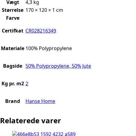
Vægt
4,3 kg
Størrelse
170 × 120 × 1 cm
Farve
Certifkat
CR028216349
Materiale
100% Polypropylene
Bagside
50% Polypropylene, 50% Jute
Kg pr. m2
2
Brand
Hanse Home
Relaterede varer