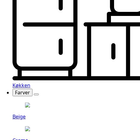
Køkken
Farver
Beige