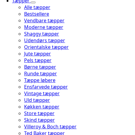
Tæpper
Alle tæpper
Bestsellere
Vendbare tæpper
Moderne tæpper
Shaggy tæpper
Udendørs tæpper
Orientalske tæpper
Jute tæpper
Pels tæpper
Børne tæpper
Runde tæpper
Tæppe løbere
Ensfarvede tæpper
Vintage tæpper
Uld tæpper
Køkken tæpper
Store tæpper
Skind tæpper
Villeroy & Boch tæpper
Ted Baker tæpper