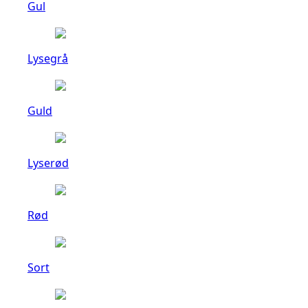
Gul
Lysegrå
Guld
Lyserød
Rød
Sort