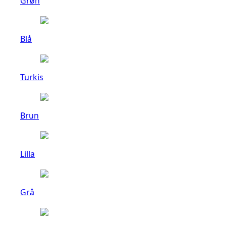
Grøn
Blå
Turkis
Brun
Lilla
Grå