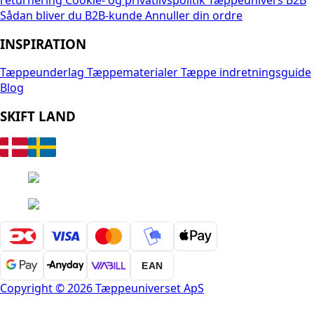
returnering
Cookie- og privatlivspolitik
Tæppeunivers B2B
Sådan bliver du B2B-kunde
Annuller din ordre
INSPIRATION
Tæppeunderlag
Tæppematerialer
Tæppe indretningsguide
Blog
SKIFT LAND
EAN
Copyright © 2026 Tæppeuniverset ApS