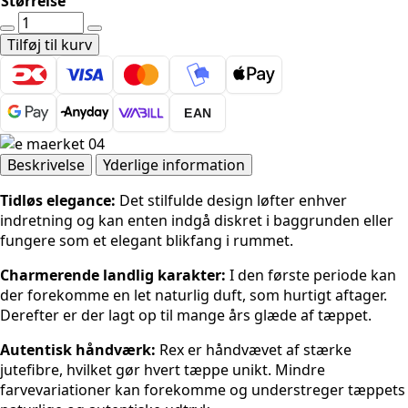
Størrelse
Hanse
Home
Tilføj til kurv
Handloom
-
Rex
EAN
Natural
hvid-
sort
Beskrivelse
Yderlige information
antal
Tidløs elegance:
Det stilfulde design løfter enhver
indretning og kan enten indgå diskret i baggrunden eller
fungere som et elegant blikfang i rummet.
Charmerende landlig karakter:
I den første periode kan
der forekomme en let naturlig duft, som hurtigt aftager.
Derefter er der lagt op til mange års glæde af tæppet.
Autentisk håndværk:
Rex er håndvævet af stærke
jutefibre, hvilket gør hvert tæppe unikt. Mindre
farvevariationer kan forekomme og understreger tæppets