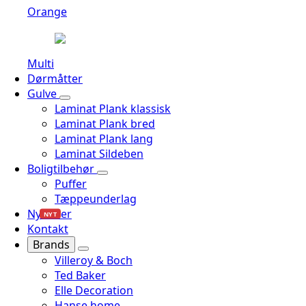
Orange
Multi
Dørmåtter
Gulve
Laminat Plank klassisk
Laminat Plank bred
Laminat Plank lang
Laminat Sildeben
Boligtilbehør
Puffer
Tæppeunderlag
Nyheder
NYT
Kontakt
Brands
Villeroy & Boch
Ted Baker
Elle Decoration
Hanse home