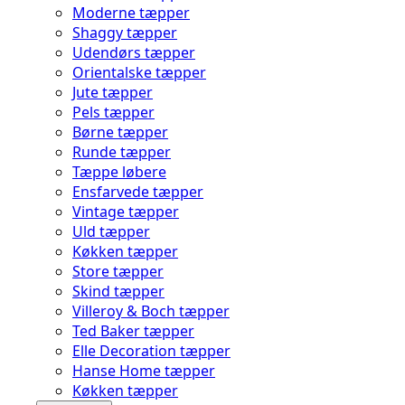
Moderne tæpper
Shaggy tæpper
Udendørs tæpper
Orientalske tæpper
Jute tæpper
Pels tæpper
Børne tæpper
Runde tæpper
Tæppe løbere
Ensfarvede tæpper
Vintage tæpper
Uld tæpper
Køkken tæpper
Store tæpper
Skind tæpper
Villeroy & Boch tæpper
Ted Baker tæpper
Elle Decoration tæpper
Hanse Home tæpper
Køkken tæpper