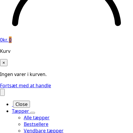
0
kr.
0
Kurv
×
Ingen varer i kurven.
Fortsæt med at handle
Close
Tæpper
Alle tæpper
Bestsellere
Vendbare tæpper