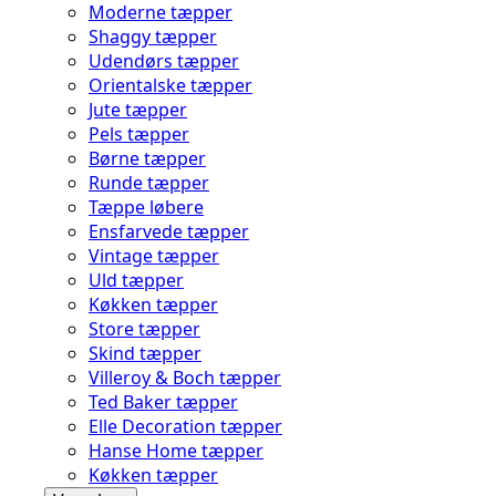
Moderne tæpper
Shaggy tæpper
Udendørs tæpper
Orientalske tæpper
Jute tæpper
Pels tæpper
Børne tæpper
Runde tæpper
Tæppe løbere
Ensfarvede tæpper
Vintage tæpper
Uld tæpper
Køkken tæpper
Store tæpper
Skind tæpper
Villeroy & Boch tæpper
Ted Baker tæpper
Elle Decoration tæpper
Hanse Home tæpper
Køkken tæpper