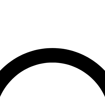
et
Leveringstid på 3-5 hverdage
Over 10.000+ tilfredse kund