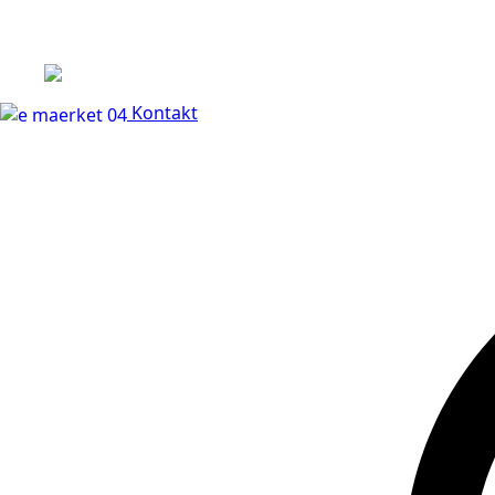
+45 60 66 68 47
Kontakt
30 dages fuld returr
Kontakt