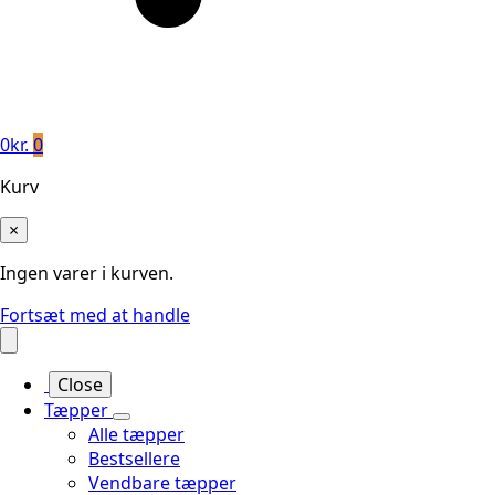
0
kr.
0
Kurv
×
Ingen varer i kurven.
Fortsæt med at handle
Close
Tæpper
Alle tæpper
Bestsellere
Vendbare tæpper