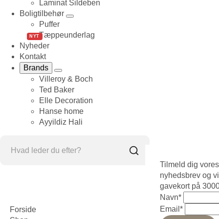
Laminat Sildeben
Boligtilbehør
Puffer
Tæppeunderlag
NYT
Nyheder
Kontakt
Brands
Villeroy & Boch
Ted Baker
Elle Decoration
Hanse home
Ayyildiz Hali
Tilmeld dig vores
nyhedsbrev og vi
gavekort på 3000
Navn
*
Email
*
Forside