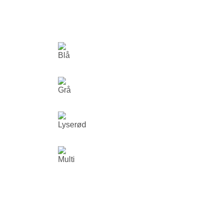
Blå
Grå
Lyserød
Multi