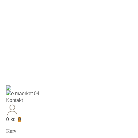
+45 60 66 68 47
Kontakt
30 dages fuld returret
Lever
Kontakt
0
kr.
0
Kurv