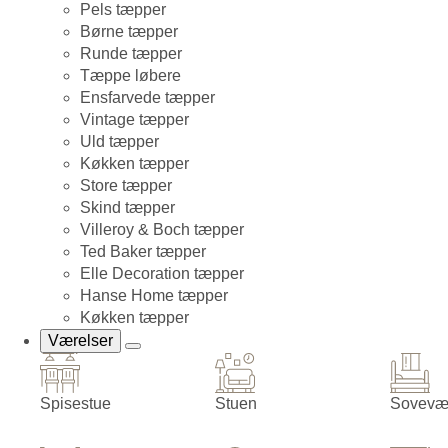
Pels tæpper
Børne tæpper
Runde tæpper
Tæppe løbere
Ensfarvede tæpper
Vintage tæpper
Uld tæpper
Køkken tæpper
Store tæpper
Skind tæpper
Villeroy & Boch tæpper
Ted Baker tæpper
Elle Decoration tæpper
Hanse Home tæpper
Køkken tæpper
Værelser
Spisestue
Stuen
Sovevæ