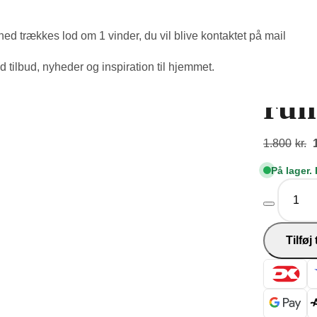
ed trækkes lod om 1 vinder, du vil blive kontaktet på mail
Han
tilbud, nyheder og inspiration til hjemmet.
run
1.800
kr.
På lager. 
p
Hanse
v
Home
1
-
Wolly
Tilføj 
rund
200
cm
Creme
antal