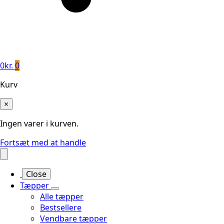
0
kr.
0
Kurv
×
Ingen varer i kurven.
Fortsæt med at handle
Close
Tæpper
Alle tæpper
Bestsellere
Vendbare tæpper