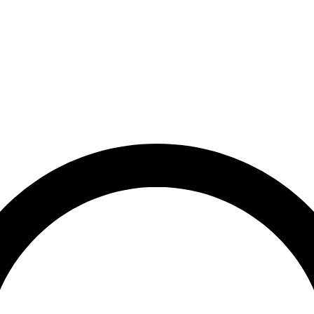
et
Leveringstid på 3-5 hverdage
Over 10.000+ tilfredse kund