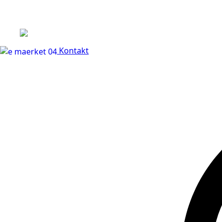
+45 60 66 68 47
Kontakt
30 dages fuld returr
Kontakt