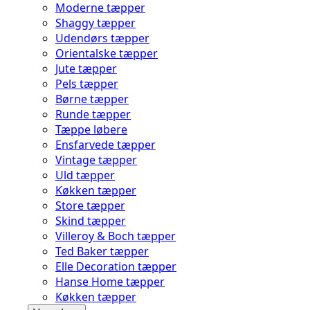
Moderne tæpper
Shaggy tæpper
Udendørs tæpper
Orientalske tæpper
Jute tæpper
Pels tæpper
Børne tæpper
Runde tæpper
Tæppe løbere
Ensfarvede tæpper
Vintage tæpper
Uld tæpper
Køkken tæpper
Store tæpper
Skind tæpper
Villeroy & Boch tæpper
Ted Baker tæpper
Elle Decoration tæpper
Hanse Home tæpper
Køkken tæpper