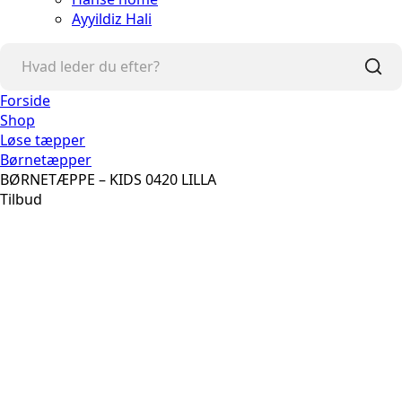
Ayyildiz Hali
Forside
Shop
Løse tæpper
Børnetæpper
BØRNETÆPPE – KIDS 0420 LILLA
Tilbud