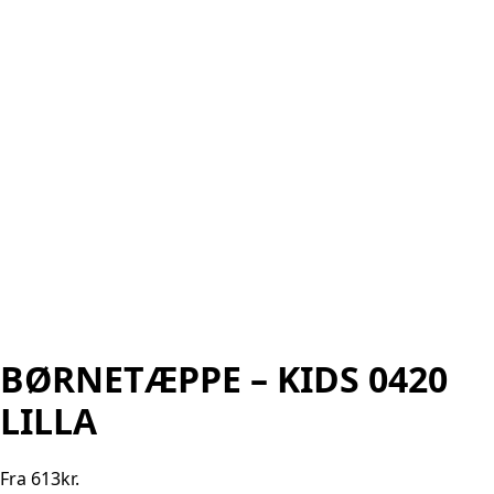
BØRNETÆPPE – KIDS 0420
LILLA
Fra
613
kr.