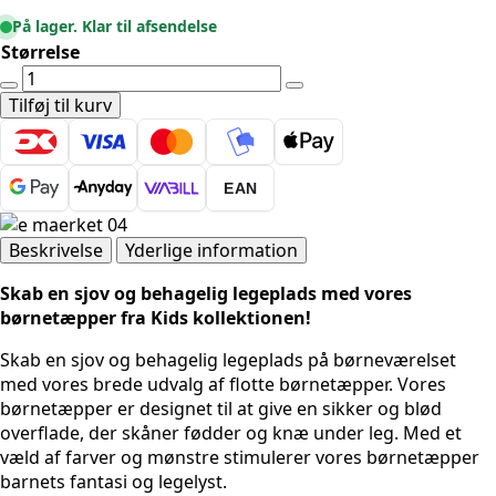
På lager. Klar til afsendelse
Størrelse
BØRNETÆPPE
-
Tilføj til kurv
KIDS
0420
LILLA
EAN
antal
Beskrivelse
Yderlige information
Skab en sjov og behagelig legeplads med vores
børnetæpper fra Kids kollektionen!
Skab en sjov og behagelig legeplads på børneværelset
med vores brede udvalg af flotte børnetæpper. Vores
børnetæpper er designet til at give en sikker og blød
overflade, der skåner fødder og knæ under leg. Med et
væld af farver og mønstre stimulerer vores børnetæpper
barnets fantasi og legelyst.