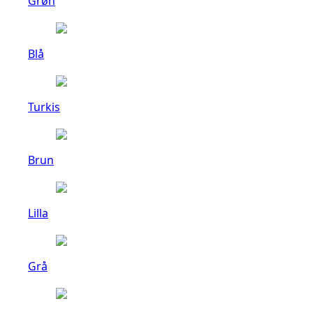
Grøn
Blå
Turkis
Brun
Lilla
Grå