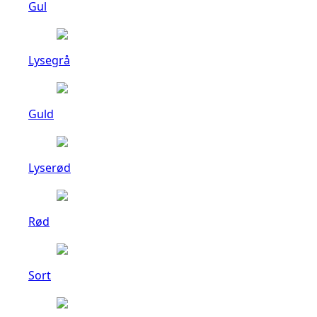
Gul
Lysegrå
Guld
Lyserød
Rød
Sort