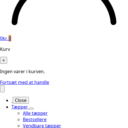
0
kr.
0
Kurv
×
Ingen varer i kurven.
Fortsæt med at handle
Close
Tæpper
Alle tæpper
Bestsellere
Vendbare tæpper