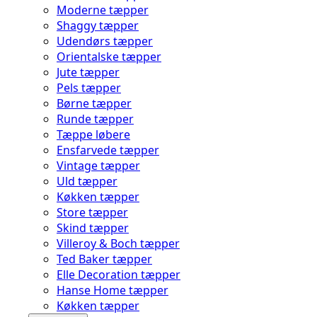
Moderne tæpper
Shaggy tæpper
Udendørs tæpper
Orientalske tæpper
Jute tæpper
Pels tæpper
Børne tæpper
Runde tæpper
Tæppe løbere
Ensfarvede tæpper
Vintage tæpper
Uld tæpper
Køkken tæpper
Store tæpper
Skind tæpper
Villeroy & Boch tæpper
Ted Baker tæpper
Elle Decoration tæpper
Hanse Home tæpper
Køkken tæpper