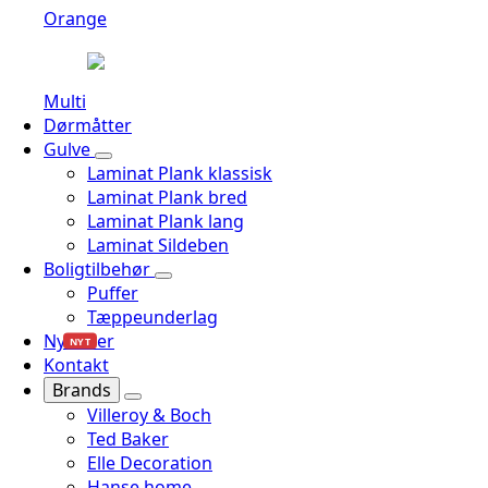
Orange
Multi
Dørmåtter
Gulve
Laminat Plank klassisk
Laminat Plank bred
Laminat Plank lang
Laminat Sildeben
Boligtilbehør
Puffer
Tæppeunderlag
Nyheder
NYT
Kontakt
Brands
Villeroy & Boch
Ted Baker
Elle Decoration
Hanse home