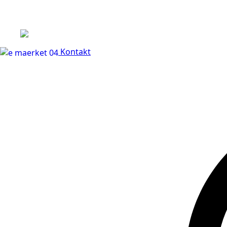
+45 60 66 68 47
Kontakt
30 dages fuld returr
Kontakt