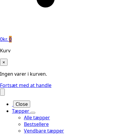
0
kr.
0
Kurv
×
Ingen varer i kurven.
Fortsæt med at handle
Close
Tæpper
Alle tæpper
Bestsellere
Vendbare tæpper