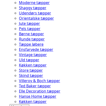
Moderne tæpper
Shaggy tæpper
Udendørs tæpper
Orientalske tæpper
Jute tæpper
Pels tæpper
Børne tæpper
Runde tæpper
Tæppe løbere
Ensfarvede tæpper
Vintage tæpper
Uld tæpper
Køkken tæpper
Store tæpper
Skind tæpper
Villeroy & Boch tæpper
Ted Baker tæpper
Elle Decoration tæpper
Hanse Home tæpper
Køkken tæpper