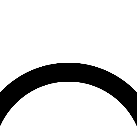
et
Leveringstid på 3-5 hverdage
Over 10.000+ tilfredse kund