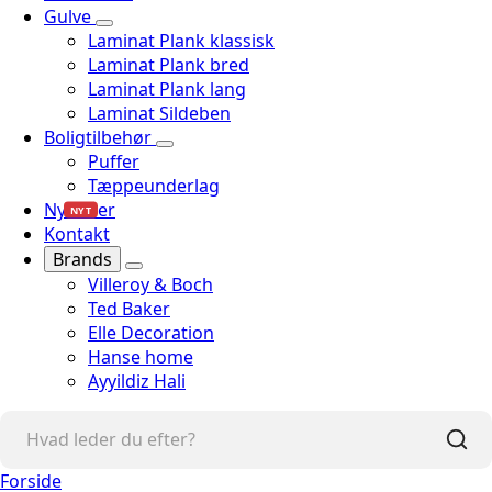
Gulve
Laminat Plank klassisk
Laminat Plank bred
Laminat Plank lang
Laminat Sildeben
Boligtilbehør
Puffer
Tæppeunderlag
Nyheder
NYT
Kontakt
Brands
Villeroy & Boch
Ted Baker
Elle Decoration
Hanse home
Ayyildiz Hali
Forside