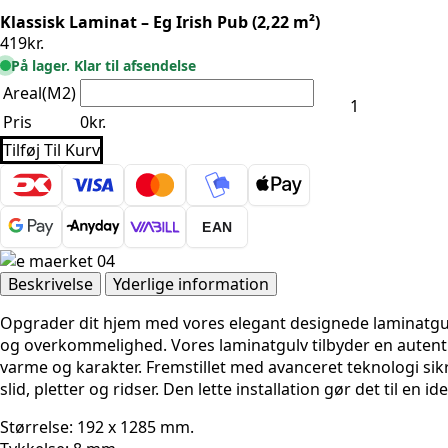
Klassisk Laminat – Eg Irish Pub (2,22 m²)
419
kr.
På lager. Klar til afsendelse
Klassisk
Areal(M2)
Laminat
-
Pris
0
kr.
Eg
Irish
Tilføj Til Kurv
Pub
(2,22
m²)
antal
EAN
Beskrivelse
Yderlige information
Opgrader dit hjem med vores elegant designede laminatgul
og overkommelighed. Vores laminatgulv tilbyder en autent
varme og karakter. Fremstillet med avanceret teknologi s
slid, pletter og ridser. Den lette installation gør det til en i
Størrelse:
192 x 1285 mm.