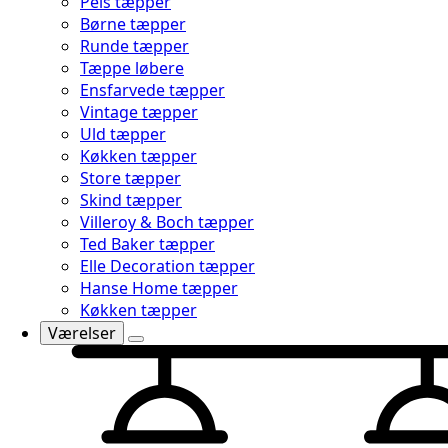
Pels tæpper
Børne tæpper
Runde tæpper
Tæppe løbere
Ensfarvede tæpper
Vintage tæpper
Uld tæpper
Køkken tæpper
Store tæpper
Skind tæpper
Villeroy & Boch tæpper
Ted Baker tæpper
Elle Decoration tæpper
Hanse Home tæpper
Køkken tæpper
Værelser