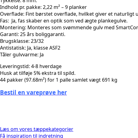
Tykkelse
:
8 mm.
Indhold pr. pakke:
2,22 m² – 9 planker
Overflade:
Fint børstet overflade, hvilket giver et naturligt
Fas:
Ja, fas skaber en optik som ved ægte plankegulve.
Montering:
Monteres som svømmende gulv med SmartConne
Garanti:
25 års boliggaranti.
Brugsklasse:
23/32
Antistatisk:
Ja, klasse ASF2
Tåler gulvvarme:
Ja
Leveringstid: 4-8 hverdage
Husk at tilføje 5% ekstra til spild.
44 pakker (97.68m²) for 1 palle samlet vægt 691 kg
Bestil en vareprøve her
Læs om vores tæppekategorier
Få inspiration til indretning