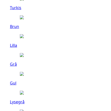
Turkis
Brun
Lilla
Grå
Gul
Lysegrå