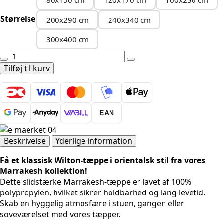
Størrelse
200x290 cm
240x340 cm
300x400 cm
MARRAKESH
0207
Tilføj til kurv
GRÅ
antal
EAN
Beskrivelse
Yderlige information
Få et klassisk Wilton-tæppe i orientalsk stil fra vores
Marrakesh kollektion!
Dette slidstærke Marrakesh-tæppe er lavet af 100%
polypropylen, hvilket sikrer holdbarhed og lang levetid.
Skab en hyggelig atmosfære i stuen, gangen eller
soveværelset med vores tæpper.