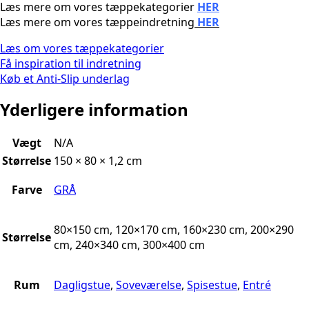
Læs mere om vores tæppekategorier
HER
Læs mere om vores tæppeindretning
HER
Læs om vores tæppekategorier
Få inspiration til indretning
Køb et Anti-Slip underlag
Yderligere information
Vægt
N/A
Størrelse
150 × 80 × 1,2 cm
Farve
GRÅ
80×150 cm, 120×170 cm, 160×230 cm, 200×290
Størrelse
cm, 240×340 cm, 300×400 cm
Rum
Dagligstue
,
Soveværelse
,
Spisestue
,
Entré