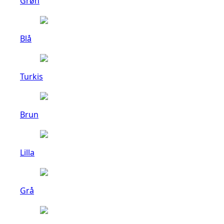
Grøn
Blå
Turkis
Brun
Lilla
Grå