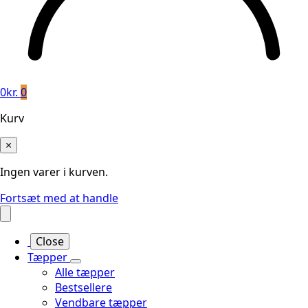
0
kr.
0
Kurv
×
Ingen varer i kurven.
Fortsæt med at handle
Close
Tæpper
Alle tæpper
Bestsellere
Vendbare tæpper