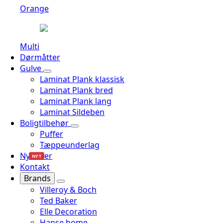
Orange
Multi
Dørmåtter
Gulve
Laminat Plank klassisk
Laminat Plank bred
Laminat Plank lang
Laminat Sildeben
Boligtilbehør
Puffer
Tæppeunderlag
Nyheder
NYT
Kontakt
Brands
Villeroy & Boch
Ted Baker
Elle Decoration
Hanse home