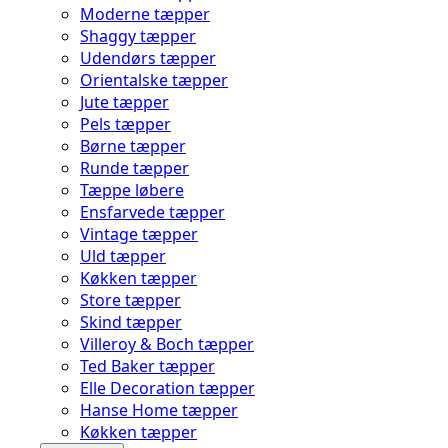
Moderne tæpper
Shaggy tæpper
Udendørs tæpper
Orientalske tæpper
Jute tæpper
Pels tæpper
Børne tæpper
Runde tæpper
Tæppe løbere
Ensfarvede tæpper
Vintage tæpper
Uld tæpper
Køkken tæpper
Store tæpper
Skind tæpper
Villeroy & Boch tæpper
Ted Baker tæpper
Elle Decoration tæpper
Hanse Home tæpper
Køkken tæpper