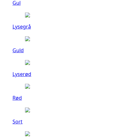
Gul
Lysegrå
Guld
Lyserød
Rød
Sort