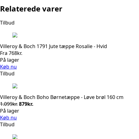
Relaterede varer
Tilbud
Villeroy & Boch 1791 Jute tæppe Rosalie - Hvid
Fra
768
kr.
På lager
Køb nu
Tilbud
Villeroy & Boch Boho Børnetæppe - Løve brøl 160 cm
Den
Den
1.099
kr.
879
kr.
oprindelige
aktuelle
På lager
pris
pris
Køb nu
var:
er:
Tilbud
1.099kr..
879kr..