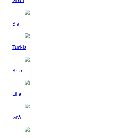
Grøn
Blå
Turkis
Brun
Lilla
Grå