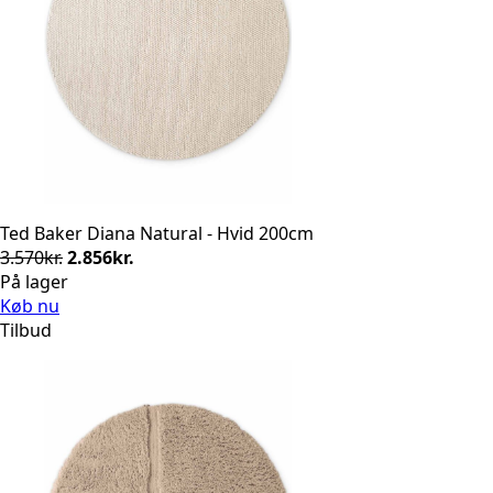
Ted Baker Diana Natural - Hvid 200cm
Den
Den
3.570
kr.
2.856
kr.
oprindelige
aktuelle
På lager
pris
pris
Køb nu
var:
er:
Tilbud
3.570kr..
2.856kr..