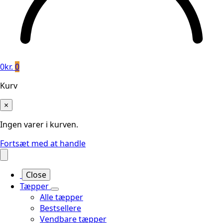
0
kr.
0
Kurv
×
Ingen varer i kurven.
Fortsæt med at handle
Close
Tæpper
Alle tæpper
Bestsellere
Vendbare tæpper