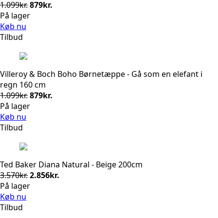
Den
Den
1.099
kr.
879
kr.
oprindelige
aktuelle
På lager
pris
pris
Køb nu
var:
er:
Tilbud
1.099kr..
879kr..
Villeroy & Boch Boho Børnetæppe - Gå som en elefant i
regn 160 cm
Den
Den
1.099
kr.
879
kr.
oprindelige
aktuelle
På lager
pris
pris
Køb nu
var:
er:
Tilbud
1.099kr..
879kr..
Ted Baker Diana Natural - Beige 200cm
Den
Den
3.570
kr.
2.856
kr.
oprindelige
aktuelle
På lager
pris
pris
Køb nu
var:
er:
Tilbud
3.570kr..
2.856kr..