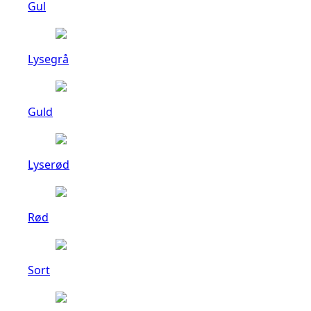
Gul
Lysegrå
Guld
Lyserød
Rød
Sort