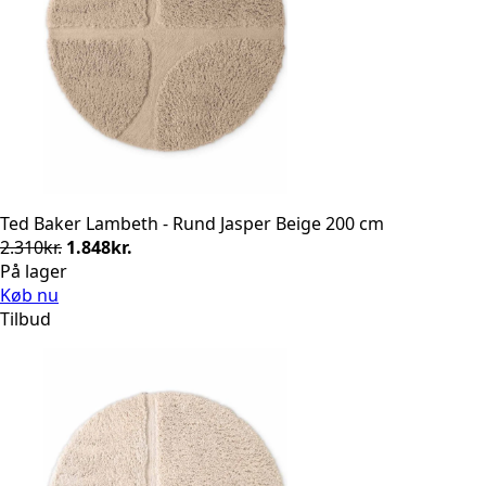
Ted Baker Lambeth - Rund Jasper Beige 200 cm
Den
Den
2.310
kr.
1.848
kr.
oprindelige
aktuelle
På lager
pris
pris
Køb nu
var:
er:
Tilbud
2.310kr..
1.848kr..