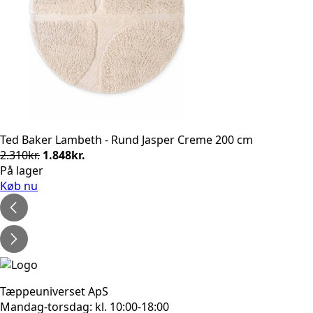
Ted Baker Lambeth - Rund Jasper Creme 200 cm
Den
Den
2.310
kr.
1.848
kr.
oprindelige
aktuelle
På lager
pris
pris
Køb nu
var:
er:
2.310kr..
1.848kr..
Tæppeuniverset ApS
Mandag-torsdag: kl. 10:00-18:00