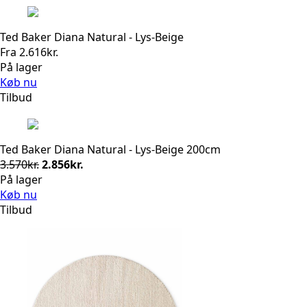
Ted Baker Diana Natural - Lys-Beige
Fra
2.616
kr.
På lager
Køb nu
Tilbud
Ted Baker Diana Natural - Lys-Beige 200cm
Den
Den
3.570
kr.
2.856
kr.
oprindelige
aktuelle
På lager
pris
pris
Køb nu
var:
er:
Tilbud
3.570kr..
2.856kr..