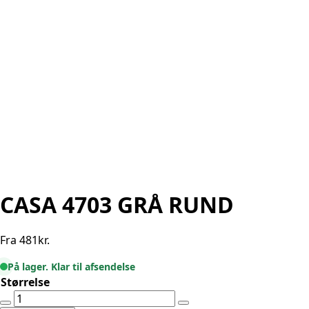
CASA 4703 GRÅ RUND
Fra
481
kr.
På lager. Klar til afsendelse
Størrelse
CASA