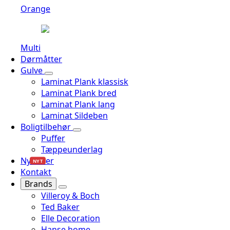
Orange
Multi
Dørmåtter
Gulve
Laminat Plank klassisk
Laminat Plank bred
Laminat Plank lang
Laminat Sildeben
Boligtilbehør
Puffer
Tæppeunderlag
Nyheder
NYT
Kontakt
Brands
Villeroy & Boch
Ted Baker
Elle Decoration
Hanse home