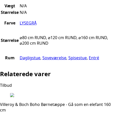
Vægt
N/A
Størrelse
N/A
Farve
LYSEGRÅ
⌀80 cm RUND, ⌀120 cm RUND, ⌀160 cm RUND,
Størrelse
⌀200 cm RUND
Rum
Dagligstue
,
Soveværelse
,
Spisestue
,
Entré
Relaterede varer
Tilbud
Villeroy & Boch Boho Børnetæppe - Gå som en elefant 160
cm