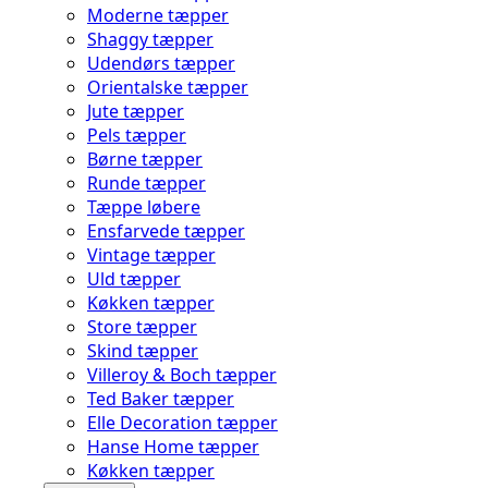
Moderne tæpper
Shaggy tæpper
Udendørs tæpper
Orientalske tæpper
Jute tæpper
Pels tæpper
Børne tæpper
Runde tæpper
Tæppe løbere
Ensfarvede tæpper
Vintage tæpper
Uld tæpper
Køkken tæpper
Store tæpper
Skind tæpper
Villeroy & Boch tæpper
Ted Baker tæpper
Elle Decoration tæpper
Hanse Home tæpper
Køkken tæpper