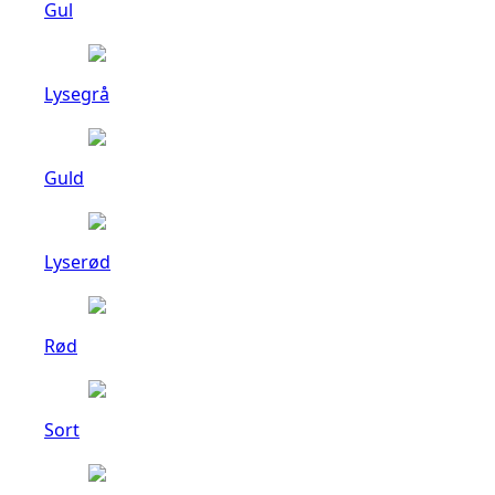
Gul
Lysegrå
Guld
Lyserød
Rød
Sort