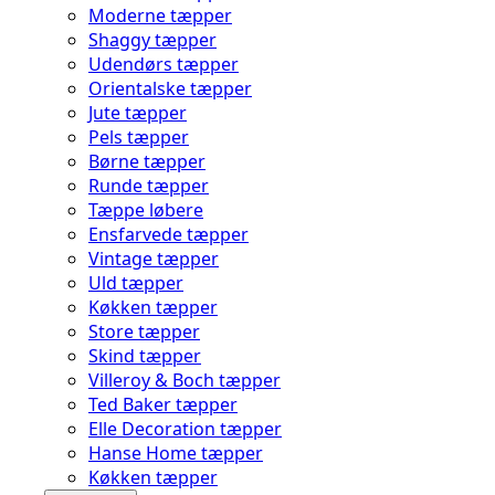
Moderne tæpper
Shaggy tæpper
Udendørs tæpper
Orientalske tæpper
Jute tæpper
Pels tæpper
Børne tæpper
Runde tæpper
Tæppe løbere
Ensfarvede tæpper
Vintage tæpper
Uld tæpper
Køkken tæpper
Store tæpper
Skind tæpper
Villeroy & Boch tæpper
Ted Baker tæpper
Elle Decoration tæpper
Hanse Home tæpper
Køkken tæpper