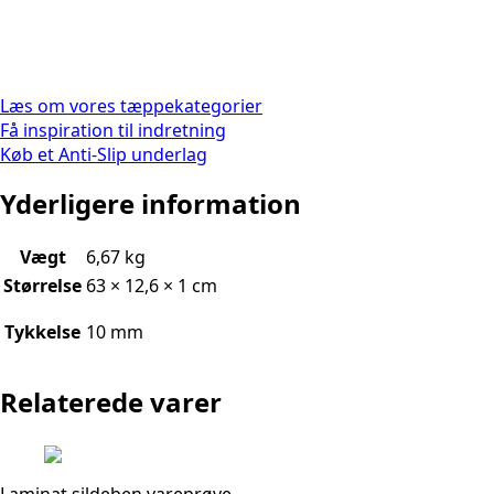
Læs om vores tæppekategorier
Få inspiration til indretning
Køb et Anti-Slip underlag
Yderligere information
Vægt
6,67 kg
Størrelse
63 × 12,6 × 1 cm
Tykkelse
10 mm
Relaterede varer
Laminat sildeben vareprøve