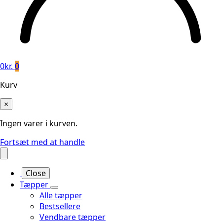
0
kr.
0
Kurv
×
Ingen varer i kurven.
Fortsæt med at handle
Close
Tæpper
Alle tæpper
Bestsellere
Vendbare tæpper