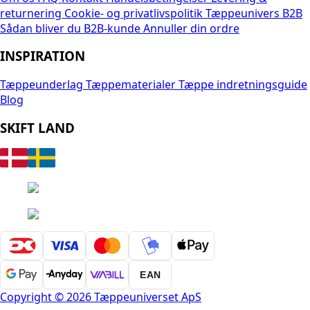
returnering
Cookie- og privatlivspolitik
Tæppeunivers B2B
Sådan bliver du B2B-kunde
Annuller din ordre
INSPIRATION
Tæppeunderlag
Tæppematerialer
Tæppe indretningsguide
Blog
SKIFT LAND
EAN
Copyright © 2026 Tæppeuniverset ApS