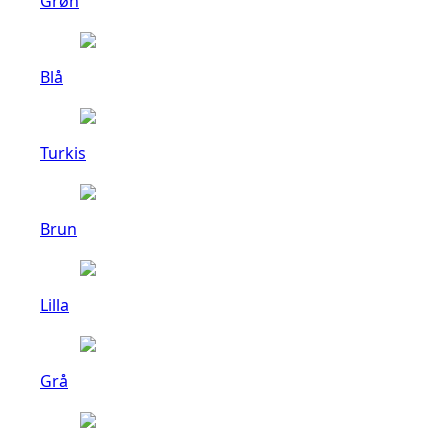
Grøn
Blå
Turkis
Brun
Lilla
Grå