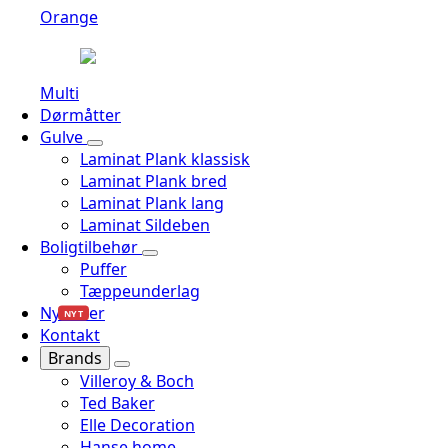
Orange
Multi
Dørmåtter
Gulve
Laminat Plank klassisk
Laminat Plank bred
Laminat Plank lang
Laminat Sildeben
Boligtilbehør
Puffer
Tæppeunderlag
Nyheder
NYT
Kontakt
Brands
Villeroy & Boch
Ted Baker
Elle Decoration
Hanse home