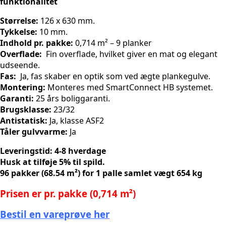
funktionalitet
Størrelse:
126 x 630 mm.
Tykkelse
:
10 mm.
Indhold pr. pakke:
0,714 m² – 9 planker
Overflade:
Fin overflade, hvilket giver en mat og elegant
udseende.
Fas:
Ja, fas skaber en optik som ved ægte plankegulve.
Montering:
Monteres med SmartConnect HB systemet.
Garanti:
25 års boliggaranti.
Brugsklasse:
23/32
Antistatisk:
Ja, klasse ASF2
Tåler gulvvarme:
Ja
Leveringstid: 4-8 hverdage
Husk at tilføje 5% til spild.
96 pakker (68.54 m²) for 1 palle samlet vægt 654 kg
Prisen er pr. pakke (0,714 m²)
Bestil en vareprøve her