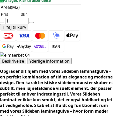
På lager. Klar til afsendelse
Areal(M2)
Pris
0
kr.
Sildeben
Laminat
Tilføj til kurv
-
Eg
Estate
EAN
(0,714
m²)
antal
Beskrivelse
Yderlige information
Opgrader dit hjem med vores Sildeben laminatgulve –
en perfekt kombination af tidløs elegance og moderne
design. Den karakteristiske sildebenmønster skaber et
subtilt, men iøjnefaldende visuelt element, der passer
perfekt til enhver indretningsstil. Vores Sildeben
laminat er ikke kun smukt, det er også holdbart og let
at vedligeholde. Skab et stilfuldt og funktionelt rum
med vores Sildeben laminatgulve – hvor form møder