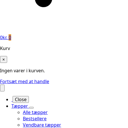
0
kr.
0
Kurv
×
Ingen varer i kurven.
Fortsæt med at handle
Close
Tæpper
Alle tæpper
Bestsellere
Vendbare tæpper