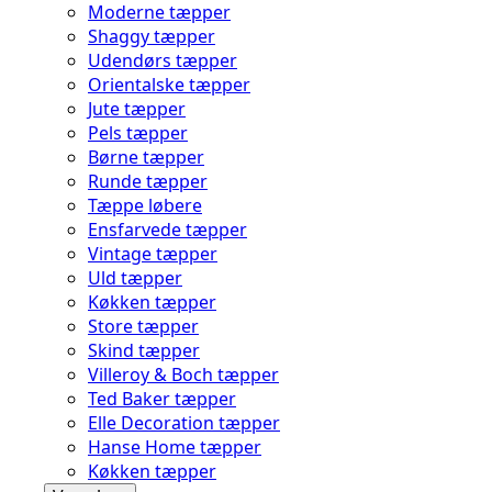
Moderne tæpper
Shaggy tæpper
Udendørs tæpper
Orientalske tæpper
Jute tæpper
Pels tæpper
Børne tæpper
Runde tæpper
Tæppe løbere
Ensfarvede tæpper
Vintage tæpper
Uld tæpper
Køkken tæpper
Store tæpper
Skind tæpper
Villeroy & Boch tæpper
Ted Baker tæpper
Elle Decoration tæpper
Hanse Home tæpper
Køkken tæpper