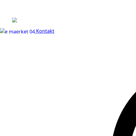
+45 60 66 68 47
Kontakt
30 dages fuld returr
Kontakt