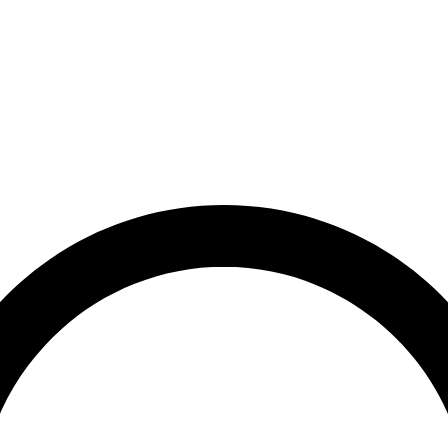
et
Leveringstid på 3-5 hverdage
Over 10.000+ tilfredse kund