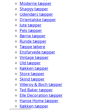
Moderne tæpper
Shaggy tæpper
Udendørs tæpper
Orientalske tæpper
Jute tæpper
Pels tæpper
Børne tæpper
Runde tæpper
Tæppe løbere
Ensfarvede tæpper
Vintage tæpper
Uld tæpper
Køkken tæpper
Store tæpper
Skind tæpper
Villeroy & Boch tæpper
Ted Baker tæpper
Elle Decoration tæpper
Hanse Home tæpper
Køkken tæpper