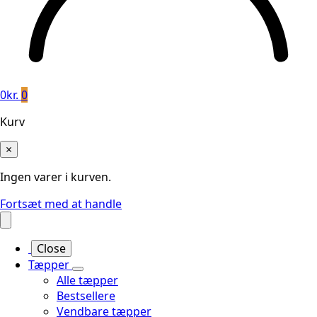
0
kr.
0
Kurv
×
Ingen varer i kurven.
Fortsæt med at handle
Close
Tæpper
Alle tæpper
Bestsellere
Vendbare tæpper