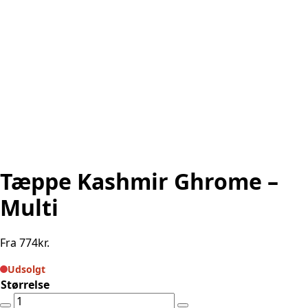
Tæppe Kashmir Ghrome –
Multi
Fra
774
kr.
Udsolgt
Størrelse
Tæppe