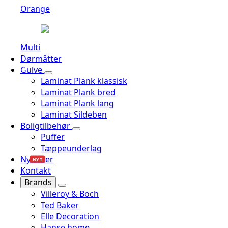
Orange
Multi
Dørmåtter
Gulve
Laminat Plank klassisk
Laminat Plank bred
Laminat Plank lang
Laminat Sildeben
Boligtilbehør
Puffer
Tæppeunderlag
Nyheder
NYT
Kontakt
Brands
Villeroy & Boch
Ted Baker
Elle Decoration
Hanse home