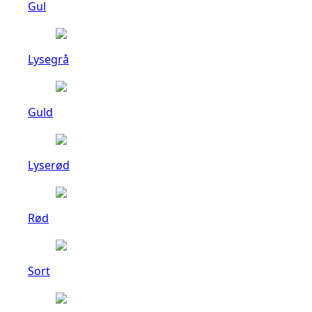
Gul
Lysegrå
Guld
Lyserød
Rød
Sort