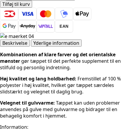
Kashmir
Tilføj til kurv
Ghrome
-
Multi
EAN
antal
Beskrivelse
Yderlige information
Kombinationen af klare farver og det orientalske
mønster
gør tæppet til det perfekte supplement til en
stilfuld og personlig indretning.
Høj kvalitet og lang holdbarhed:
Fremstillet af 100 %
polyester i høj kvalitet, hvilket gør tæppet særdeles
slidstærkt og velegnet til daglig brug.
Velegnet til gulvvarme:
Tæppet kan uden problemer
anvendes på gulve med gulvvarme og bidrager til en
behagelig komfort i hjemmet.
Information: