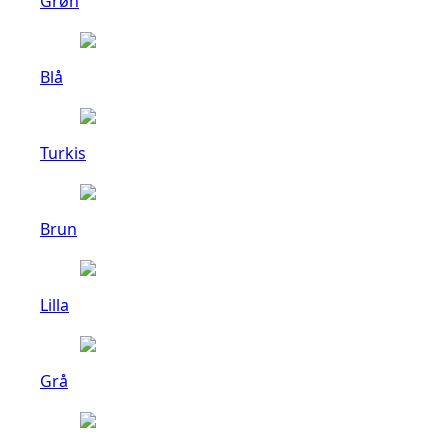
Grøn
Blå
Turkis
Brun
Lilla
Grå