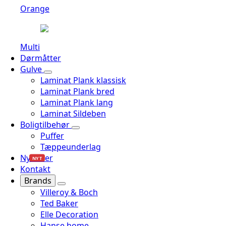
Orange
Multi
Dørmåtter
Gulve
Laminat Plank klassisk
Laminat Plank bred
Laminat Plank lang
Laminat Sildeben
Boligtilbehør
Puffer
Tæppeunderlag
Nyheder
NYT
Kontakt
Brands
Villeroy & Boch
Ted Baker
Elle Decoration
Hanse home