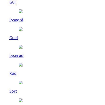
Gul
Lysegrå
Guld
Lyserød
Rød
Sort