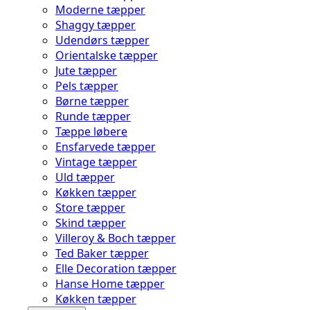
Moderne tæpper
Shaggy tæpper
Udendørs tæpper
Orientalske tæpper
Jute tæpper
Pels tæpper
Børne tæpper
Runde tæpper
Tæppe løbere
Ensfarvede tæpper
Vintage tæpper
Uld tæpper
Køkken tæpper
Store tæpper
Skind tæpper
Villeroy & Boch tæpper
Ted Baker tæpper
Elle Decoration tæpper
Hanse Home tæpper
Køkken tæpper