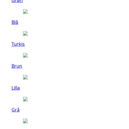
Grøn
Blå
Turkis
Brun
Lilla
Grå