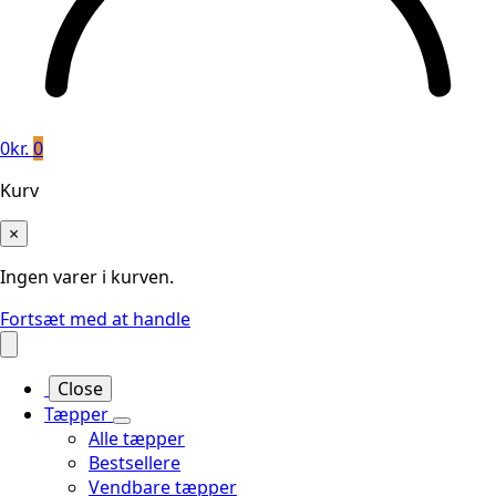
0
kr.
0
Kurv
×
Ingen varer i kurven.
Fortsæt med at handle
Close
Tæpper
Alle tæpper
Bestsellere
Vendbare tæpper