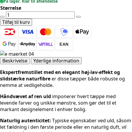
På lager. Klar til afsendelse
Størrelse
Ted
Baker
Tilføj til kurv
Hackney
Uldtæppe
Rund
EAN
-
Blå-
multi
Beskrivelse
Yderlige information
antal
Ekspertfremstillet med en elegant høj-lav-effekt og
slidstærke naturfibre
er disse tæpper både robuste og
nemme at vedligeholde.
Håndvævet af ren uld
imponerer hvert tæppe med
levende farver og unikke mønstre, som gør det til et
markant designelement i enhver bolig.
Naturlig autenticitet:
Typiske egenskaber ved uld, såsom
let fældning i den første periode eller en naturlig duft, vil