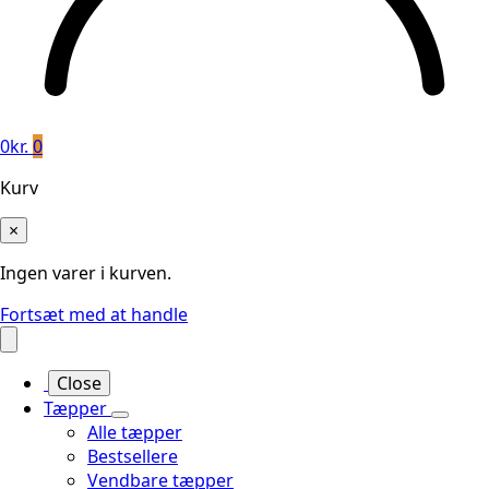
0
kr.
0
Kurv
×
Ingen varer i kurven.
Fortsæt med at handle
Close
Tæpper
Alle tæpper
Bestsellere
Vendbare tæpper