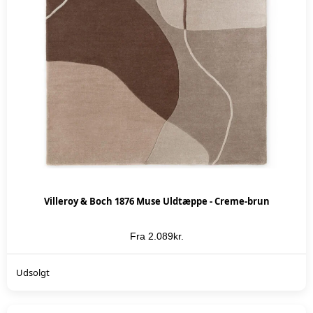
Villeroy & Boch 1876 Muse Uldtæppe - Creme-brun
Fra
2.089
kr.
KØB NU
Udsolgt