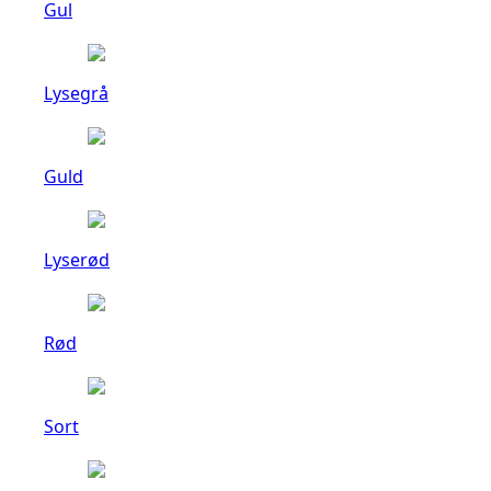
Gul
Lysegrå
Guld
Lyserød
Rød
Sort