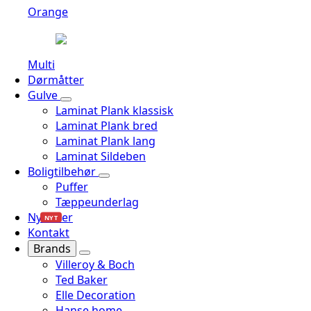
Orange
Multi
Dørmåtter
Gulve
Laminat Plank klassisk
Laminat Plank bred
Laminat Plank lang
Laminat Sildeben
Boligtilbehør
Puffer
Tæppeunderlag
Nyheder
NYT
Kontakt
Brands
Villeroy & Boch
Ted Baker
Elle Decoration
Hanse home