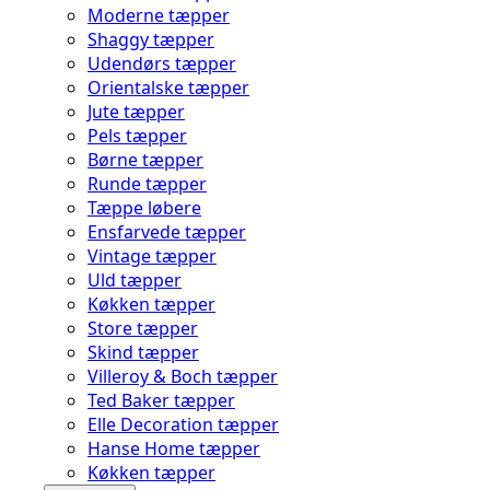
Moderne tæpper
Shaggy tæpper
Udendørs tæpper
Orientalske tæpper
Jute tæpper
Pels tæpper
Børne tæpper
Runde tæpper
Tæppe løbere
Ensfarvede tæpper
Vintage tæpper
Uld tæpper
Køkken tæpper
Store tæpper
Skind tæpper
Villeroy & Boch tæpper
Ted Baker tæpper
Elle Decoration tæpper
Hanse Home tæpper
Køkken tæpper