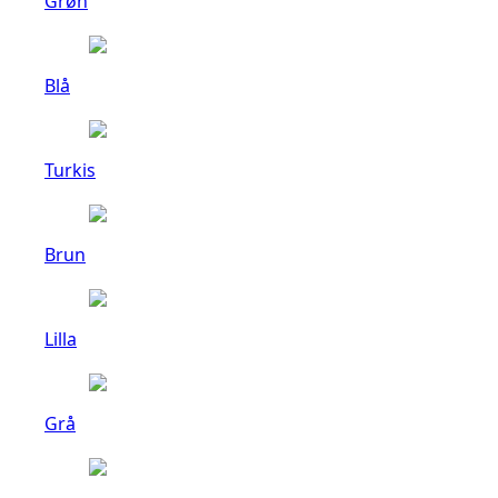
Grøn
Blå
Turkis
Brun
Lilla
Grå