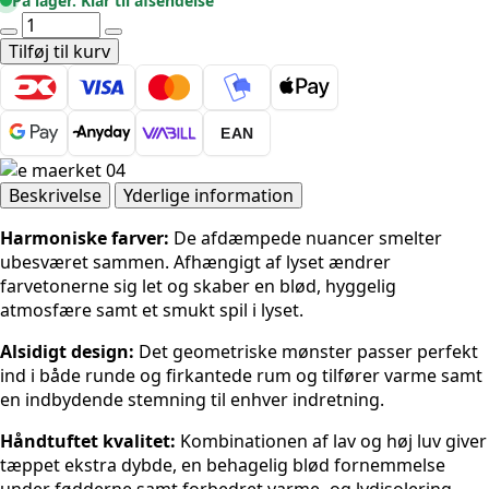
På lager. Klar til afsendelse
pris
pris
Ted
var:
er:
Baker
Tilføj til kurv
2.310kr..
1.848kr..
Lambeth
-
Rund
EAN
Jasper
Beige
200
Beskrivelse
Yderlige information
cm
Harmoniske farver:
De afdæmpede nuancer smelter
antal
ubesværet sammen. Afhængigt af lyset ændrer
farvetonerne sig let og skaber en blød, hyggelig
atmosfære samt et smukt spil i lyset.
Alsidigt design:
Det geometriske mønster passer perfekt
ind i både runde og firkantede rum og tilfører varme samt
en indbydende stemning til enhver indretning.
Håndtuftet kvalitet:
Kombinationen af lav og høj luv giver
tæppet ekstra dybde, en behagelig blød fornemmelse
under fødderne samt forbedret varme- og lydisolering.