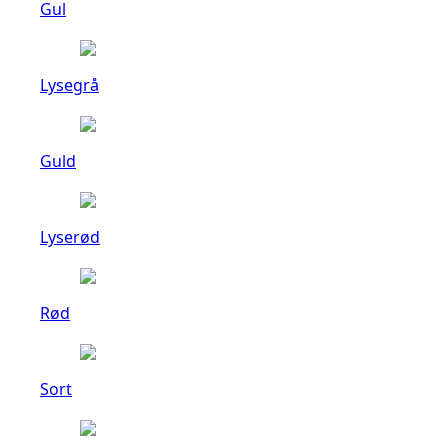
Gul
Lysegrå
Guld
Lyserød
Rød
Sort