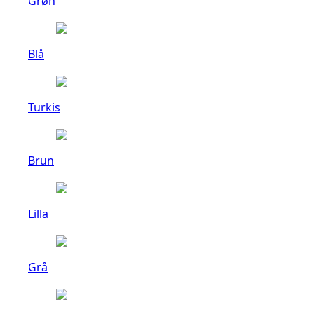
Grøn
Blå
Turkis
Brun
Lilla
Grå