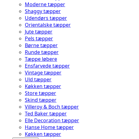
Moderne tæpper
Shaggy tæpper
Udendørs tæpper
Orientalske tæpper
Jute tæpper
Pels tæpper
Børne tæpper
Runde tæpper
Tæppe løbere
Ensfarvede tæpper
Vintage tæpper
Uld tæpper
Køkken tæpper
Store tæpper
Skind tæpper
Villeroy & Boch tæpper
Ted Baker tæpper
Elle Decoration tæpper
Hanse Home tæpper
Køkken tæpper