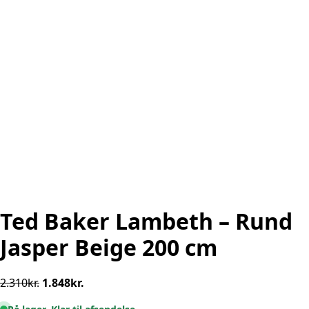
Ted Baker Lambeth – Rund
Jasper Beige 200 cm
Den
Den
2.310
kr.
1.848
kr.
oprindelige
aktuelle