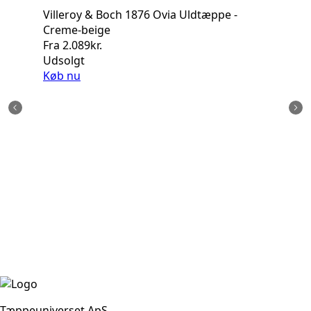
Villeroy & Boch 1876 Ovia Uldtæppe -
Creme-beige
Fra
2.089
kr.
Udsolgt
Køb nu
Vi
Cr
Fr
Ud
Kø
Tæppeuniverset ApS