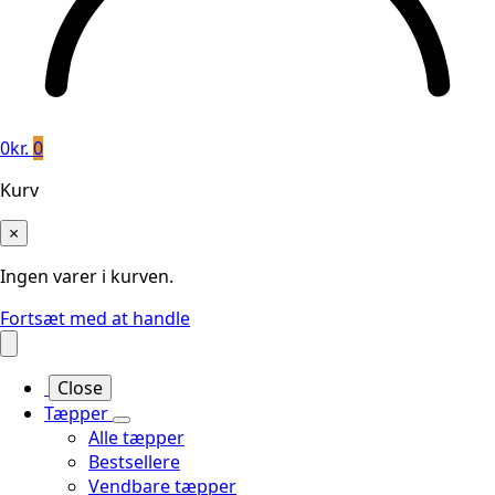
0
kr.
0
Kurv
×
Ingen varer i kurven.
Fortsæt med at handle
Close
Tæpper
Alle tæpper
Bestsellere
Vendbare tæpper