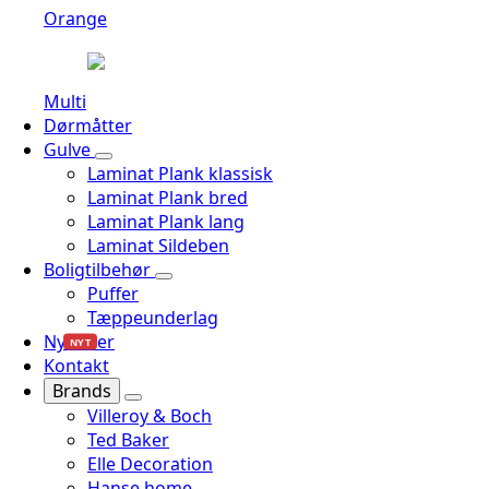
Orange
Multi
Dørmåtter
Gulve
Laminat Plank klassisk
Laminat Plank bred
Laminat Plank lang
Laminat Sildeben
Boligtilbehør
Puffer
Tæppeunderlag
Nyheder
NYT
Kontakt
Brands
Villeroy & Boch
Ted Baker
Elle Decoration
Hanse home