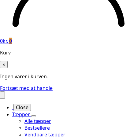
0
kr.
0
Kurv
×
Ingen varer i kurven.
Fortsæt med at handle
Close
Tæpper
Alle tæpper
Bestsellere
Vendbare tæpper