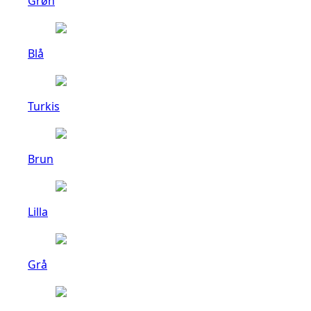
Grøn
Blå
Turkis
Brun
Lilla
Grå