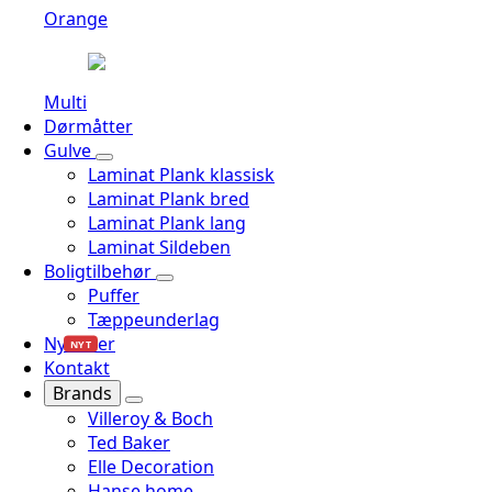
Orange
Multi
Dørmåtter
Gulve
Laminat Plank klassisk
Laminat Plank bred
Laminat Plank lang
Laminat Sildeben
Boligtilbehør
Puffer
Tæppeunderlag
Nyheder
NYT
Kontakt
Brands
Villeroy & Boch
Ted Baker
Elle Decoration
Hanse home