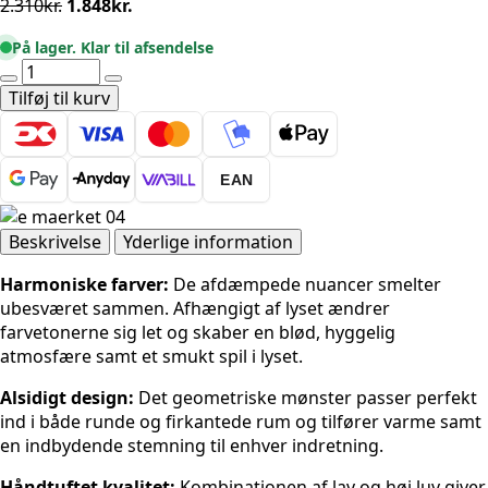
Den
Den
2.310
kr.
1.848
kr.
oprindelige
aktuelle
På lager. Klar til afsendelse
pris
pris
Ted
var:
er:
Baker
Tilføj til kurv
2.310kr..
1.848kr..
Lambeth
-
Rund
EAN
Jasper
Creme
200
Beskrivelse
Yderlige information
cm
Harmoniske farver:
De afdæmpede nuancer smelter
antal
ubesværet sammen. Afhængigt af lyset ændrer
farvetonerne sig let og skaber en blød, hyggelig
atmosfære samt et smukt spil i lyset.
Alsidigt design:
Det geometriske mønster passer perfekt
ind i både runde og firkantede rum og tilfører varme samt
en indbydende stemning til enhver indretning.
Håndtuftet kvalitet:
Kombinationen af lav og høj luv giver