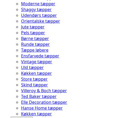
Moderne tæpper
Shaggy tæpper
Udendørs tæpper
Orientalske tæpper
Jute tæpper
Pels tæpper
Børne tæpper
Runde tæpper
Tæppe løbere
Ensfarvede tæpper
Vintage tæpper
Uld tæpper
Køkken tæpper
Store tæpper
Skind tæpper
Villeroy & Boch tæpper
Ted Baker tæpper
Elle Decoration tæpper
Hanse Home tæpper
Køkken tæpper