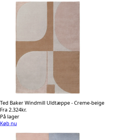
Ted Baker Windmill Uldtæppe - Creme-beige
Fra
2.324
kr.
På lager
Køb nu