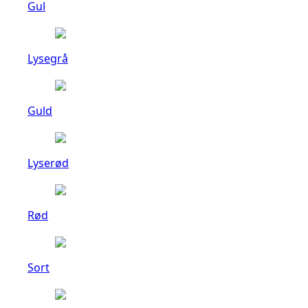
Gul
Lysegrå
Guld
Lyserød
Rød
Sort