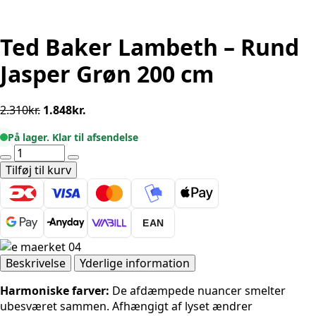
Ted Baker Lambeth – Rund
Jasper Grøn 200 cm
Den
Den
2.310
kr.
1.848
kr.
oprindelige
aktuelle
På lager. Klar til afsendelse
pris
pris
Ted
var:
er:
Baker
Tilføj til kurv
2.310kr..
1.848kr..
Lambeth
-
Rund
EAN
Jasper
Grøn
200
Beskrivelse
Yderlige information
cm
Harmoniske farver:
De afdæmpede nuancer smelter
antal
ubesværet sammen. Afhængigt af lyset ændrer