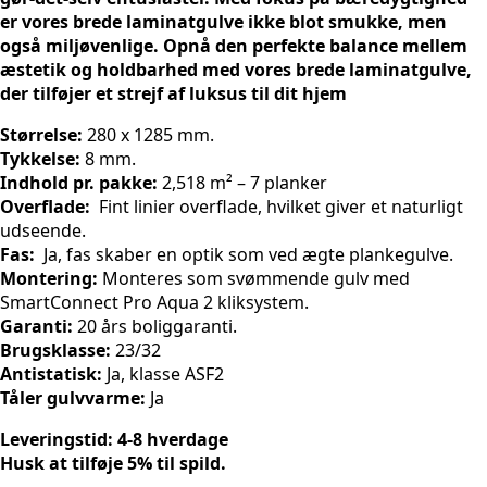
er vores brede laminatgulve ikke blot smukke, men
også miljøvenlige. Opnå den perfekte balance mellem
æstetik og holdbarhed med vores brede laminatgulve,
der tilføjer et strejf af luksus til dit hjem
Størrelse:
280 x 1285 mm.
Tykkelse
:
8 mm.
Indhold pr. pakke:
2,518 m² – 7 planker
Overflade:
Fint linier overflade, hvilket giver et naturligt
udseende.
Fas:
Ja, fas skaber en optik som ved ægte plankegulve.
Montering:
Monteres som svømmende gulv med
SmartConnect Pro Aqua 2 kliksystem.
Garanti:
20 års boliggaranti.
Brugsklasse:
23/32
Antistatisk:
Ja, klasse ASF2
Tåler gulvvarme:
Ja
Leveringstid: 4-8 hverdage
Husk at tilføje 5% til spild.