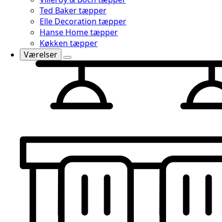
Ted Baker tæpper
Elle Decoration tæpper
Hanse Home tæpper
Køkken tæpper
Værelser