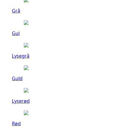
Grå
Gul
Lysegrå
Guld
Lyserød
Rød