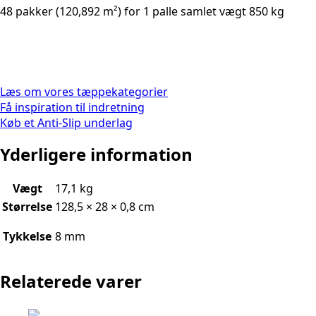
48 pakker (120,892 m²) for 1 palle samlet vægt 850 kg
Læs om vores tæppekategorier
Få inspiration til indretning
Køb et Anti-Slip underlag
Yderligere information
Vægt
17,1 kg
Størrelse
128,5 × 28 × 0,8 cm
Tykkelse
8 mm
Relaterede varer