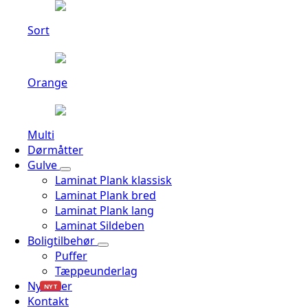
Sort
Orange
Multi
Dørmåtter
Gulve
Laminat Plank klassisk
Laminat Plank bred
Laminat Plank lang
Laminat Sildeben
Boligtilbehør
Puffer
Tæppeunderlag
Nyheder
NYT
Kontakt