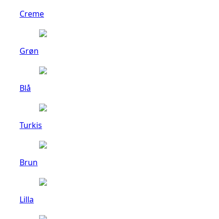
Creme
Grøn
Blå
Turkis
Brun
Lilla