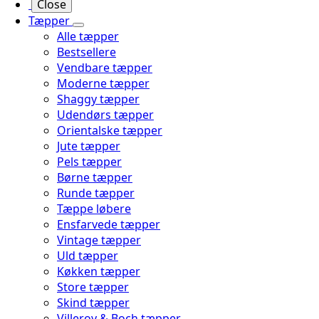
Close
Tæpper
Alle tæpper
Bestsellere
Vendbare tæpper
Moderne tæpper
Shaggy tæpper
Udendørs tæpper
Orientalske tæpper
Jute tæpper
Pels tæpper
Børne tæpper
Runde tæpper
Tæppe løbere
Ensfarvede tæpper
Vintage tæpper
Uld tæpper
Køkken tæpper
Store tæpper
Skind tæpper
Villeroy & Boch tæpper