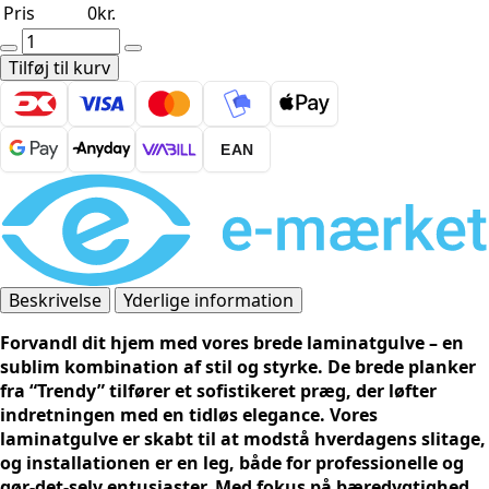
Pris
0
kr.
Trendy
Laminat
Tilføj til kurv
-
Eg
Art
EAN
Deco
(2,58
m²)
antal
Beskrivelse
Yderlige information
Forvandl dit hjem med vores brede laminatgulve – en
sublim kombination af stil og styrke. De brede planker
fra “Trendy” tilfører et sofistikeret præg, der løfter
indretningen med en tidløs elegance. Vores
laminatgulve er skabt til at modstå hverdagens slitage,
og installationen er en leg, både for professionelle og
gør-det-selv entusiaster. Med fokus på bæredygtighed