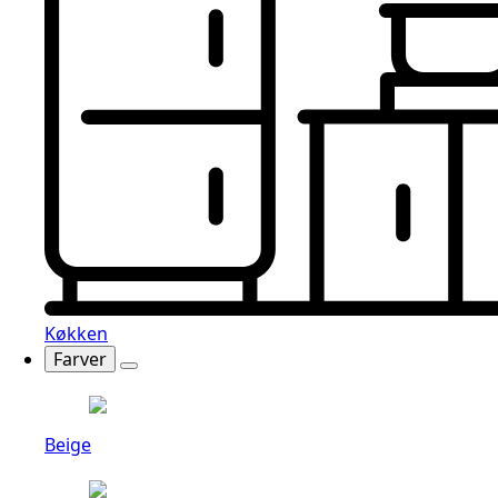
Køkken
Farver
Beige