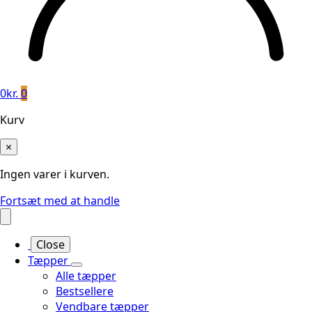
0
kr.
0
Kurv
×
Ingen varer i kurven.
Fortsæt med at handle
Close
Tæpper
Alle tæpper
Bestsellere
Vendbare tæpper