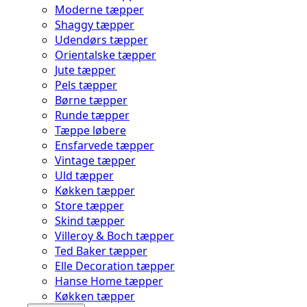
Moderne tæpper
Shaggy tæpper
Udendørs tæpper
Orientalske tæpper
Jute tæpper
Pels tæpper
Børne tæpper
Runde tæpper
Tæppe løbere
Ensfarvede tæpper
Vintage tæpper
Uld tæpper
Køkken tæpper
Store tæpper
Skind tæpper
Villeroy & Boch tæpper
Ted Baker tæpper
Elle Decoration tæpper
Hanse Home tæpper
Køkken tæpper