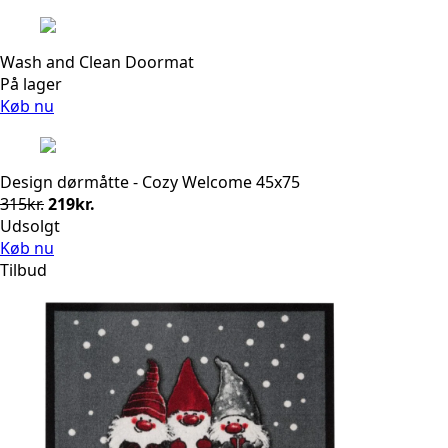
var:
er:
297kr..
238kr..
Wash and Clean Doormat
På lager
Køb nu
Design dørmåtte - Cozy Welcome 45x75
Den
Den
315
kr.
219
kr.
oprindelige
aktuelle
Udsolgt
pris
pris
Køb nu
var:
er:
Tilbud
315kr..
219kr..