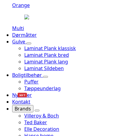
Orange
Multi
Dørmåtter
Gulve
Laminat Plank klassisk
Laminat Plank bred
Laminat Plank lang
Laminat Sildeben
Boligtilbehør
Puffer
Tæppeunderlag
Nyheder
NYT
Kontakt
Brands
Villeroy & Boch
Ted Baker
Elle Decoration
Hanse home