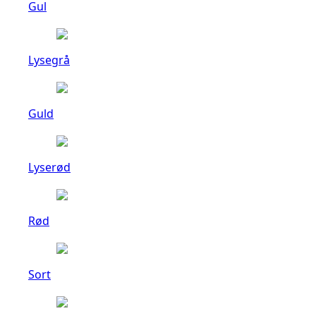
Gul
Lysegrå
Guld
Lyserød
Rød
Sort