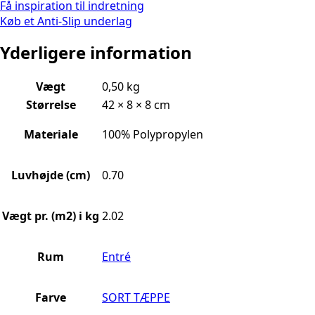
Få inspiration til indretning
Køb et Anti-Slip underlag
Yderligere information
Vægt
0,50 kg
Størrelse
42 × 8 × 8 cm
Materiale
100% Polypropylen
Luvhøjde (cm)
0.70
Vægt pr. (m2) i kg
2.02
Rum
Entré
Farve
SORT TÆPPE