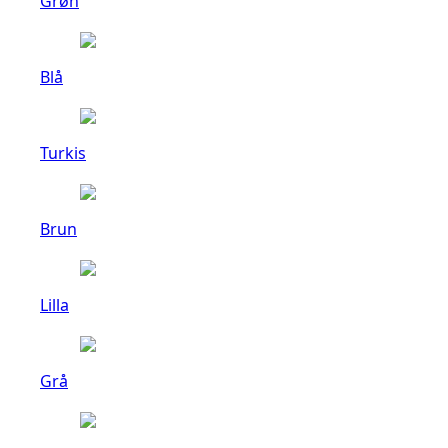
Grøn
Blå
Turkis
Brun
Lilla
Grå