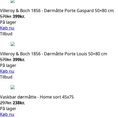
Villeroy & Boch 1856 - Dørmåtte Porte Gaspard 50×80 cm
Den
Den
570
kr.
399
kr.
oprindelige
aktuelle
På lager
pris
pris
Køb nu
var:
er:
Tilbud
570kr..
399kr..
Villeroy & Boch 1856 - Dørmåtte Porte Louis 50×80 cm
Den
Den
570
kr.
399
kr.
oprindelige
aktuelle
På lager
pris
pris
Køb nu
var:
er:
Tilbud
570kr..
399kr..
Vaskbar dørmåtte - Home sort 45x75
Den
Den
297
kr.
238
kr.
oprindelige
aktuelle
På lager
pris
pris
Køb nu