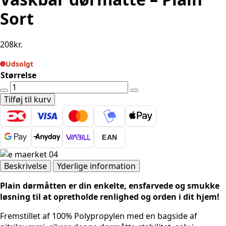
Sort
208
kr.
Udsolgt
Størrelse
Vaskbar
dørmåtte
Tilføj til kurv
-
Plain
Sort
EAN
antal
Beskrivelse
Yderlige information
Plain dørmåtten er din enkelte, ensfarvede og smukke
løsning til at opretholde renlighed og orden i dit hjem!
Fremstillet af 100% Polypropylen med en bagside af