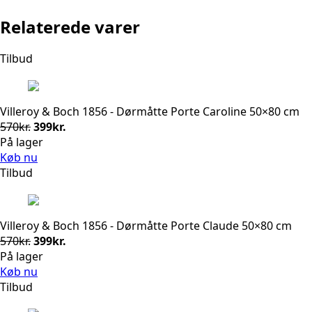
Relaterede varer
Tilbud
Villeroy & Boch 1856 - Dørmåtte Porte Caroline 50×80 cm
Den
Den
570
kr.
399
kr.
oprindelige
aktuelle
På lager
pris
pris
Køb nu
var:
er:
Tilbud
570kr..
399kr..
Villeroy & Boch 1856 - Dørmåtte Porte Claude 50×80 cm
Den
Den
570
kr.
399
kr.
oprindelige
aktuelle
På lager
pris
pris
Køb nu
var:
er:
Tilbud
570kr..
399kr..