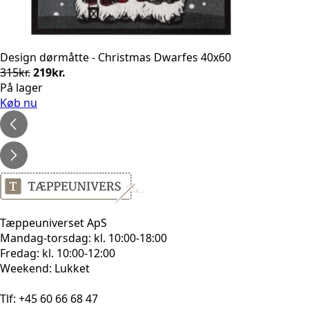
Design dørmåtte - Christmas Dwarfes 40x60
Den
Den
315
kr.
219
kr.
oprindelige
aktuelle
På lager
pris
pris
Køb nu
var:
er:
315kr..
219kr..
Tæppeuniverset ApS
Mandag-torsdag: kl. 10:00-18:00
Fredag: kl. 10:00-12:00
Weekend: Lukket
Tlf: +45 60 66 68 47