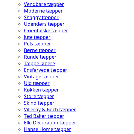
Vendbare tæpper
Moderne tæpper
Shaggy tæpper
Udendørs tæpper
Orientalske tæpper
Jute tæpper
Pels tæpper
Børne tæpper
Runde tæpper
Tæppe løbere
Ensfarvede tæpper
Vintage tæpper
Uld tæpper
Køkken tæpper
Store tæpper
Skind tæpper
Villeroy & Boch tæpper
Ted Baker tæpper
Elle Decoration tæpper
Hanse Home tæpper