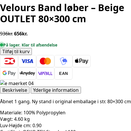
Velours Band løber – Beige
OUTLET 80×300 cm
Den
Den
936
kr.
656
kr.
oprindelige
aktuelle
På lager. Klar til afsendelse
pris
pris
Velours
Tilføj til kurv
var:
er:
Band
936kr..
656kr..
løber
–
EAN
Beige
OUTLET
80x300
Beskrivelse
Yderlige information
cm
Åbnet 1 gang. Ny stand i original emballage i str. 80×300 cm
antal
Materiale: 100% Polypropylen
Vægt: 4.60 kg
Luv-Højde cm: 0.90