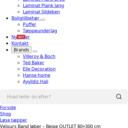
Laminat Plank lang
Laminat Sildeben
Boligtilbehør
Puffer
Tæppeunderlag
Nyheder
NYT
Kontakt
Brands
Villeroy & Boch
Ted Baker
Elle Decoration
Hanse home
Ayyildiz Hali
Forside
Shop
Løse tæpper
Velours Band løber – Beige OUTLET 80×300 cm