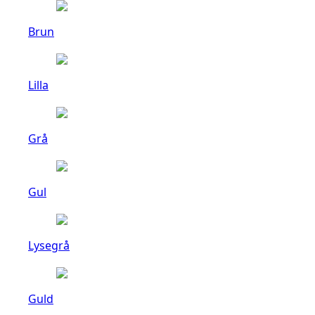
Brun
Lilla
Grå
Gul
Lysegrå
Guld