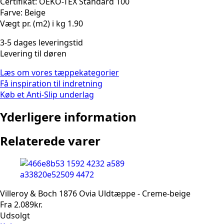
Certifikat: OEKO-TEX Standard 100
Farve: Beige
Vægt pr. (m2) i kg 1.90
3-5 dages leveringstid
Levering til døren
Læs om vores tæppekategorier
Få inspiration til indretning
Køb et Anti-Slip underlag
Yderligere information
Relaterede varer
Villeroy & Boch 1876 Ovia Uldtæppe - Creme-beige
Fra
2.089
kr.
Udsolgt