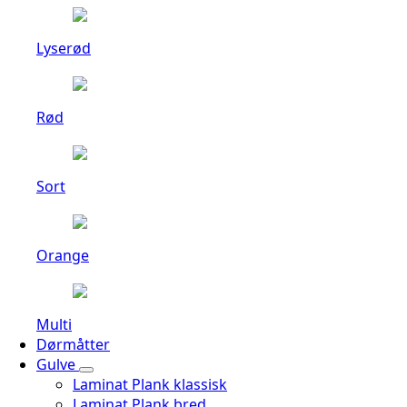
Lyserød
Rød
Sort
Orange
Multi
Dørmåtter
Gulve
Laminat Plank klassisk
Laminat Plank bred