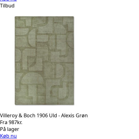
var:
er:
Tilbud
1.050kr..
840kr..
Villeroy & Boch 1906 Uld - Alexis Grøn
Fra
987
kr.
På lager
Køb nu