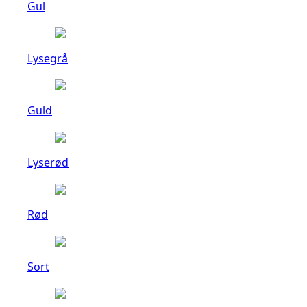
Gul
Lysegrå
Guld
Lyserød
Rød
Sort