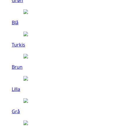
Grøn
Blå
Turkis
Brun
Lilla
Grå