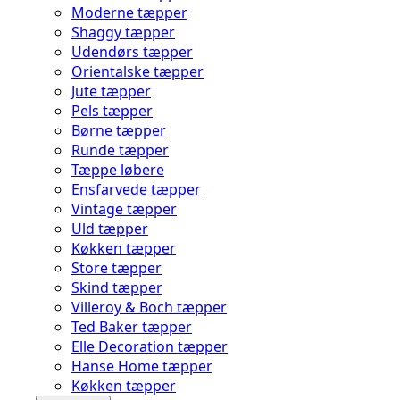
Moderne tæpper
Shaggy tæpper
Udendørs tæpper
Orientalske tæpper
Jute tæpper
Pels tæpper
Børne tæpper
Runde tæpper
Tæppe løbere
Ensfarvede tæpper
Vintage tæpper
Uld tæpper
Køkken tæpper
Store tæpper
Skind tæpper
Villeroy & Boch tæpper
Ted Baker tæpper
Elle Decoration tæpper
Hanse Home tæpper
Køkken tæpper