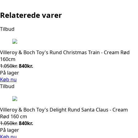
Relaterede varer
Tilbud
Villeroy & Boch Toy's Rund Christmas Train - Cream Rød
160cm
Den
Den
1.050
kr.
840
kr.
oprindelige
aktuelle
På lager
pris
pris
Køb nu
var:
er:
Tilbud
1.050kr..
840kr..
Villeroy & Boch Toy's Delight Rund Santa Claus - Cream
Rød 160 cm
Den
Den
1.050
kr.
840
kr.
oprindelige
aktuelle
På lager
pris
pris
Køb nu