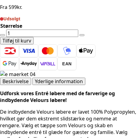
Fra
599
kr.
Udsolgt
Størrelse
Velours
Plant
Tilføj til kurv
løber
-
Grøn
EAN
antal
Beskrivelse
Yderlige information
Udforsk vores Entré løbere med de farverige og
indbydende Velours løbere!
De indbydende Velours løbere er lavet 100% Polypropylen,
hvilket gør dem ekstremt slidstærke og nemme at
rengøre. Vælg et tæppe som Velours og skab en
indbydende entré til glæde for gæster og familie. Vælg