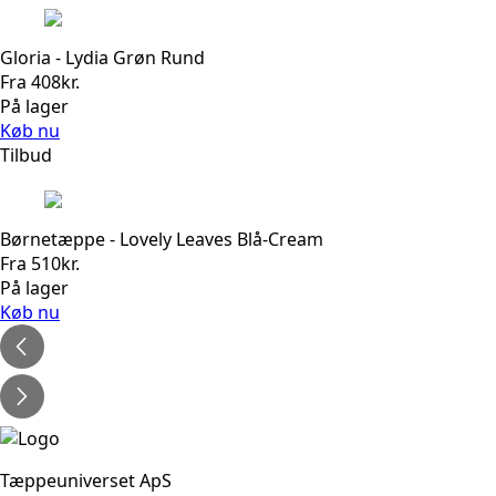
Gloria - Lydia Grøn Rund
Fra
408
kr.
På lager
Køb nu
Tilbud
Børnetæppe - Lovely Leaves Blå-Cream
Fra
510
kr.
På lager
Køb nu
Tæppeuniverset ApS