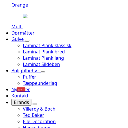
Orange
Multi
Dørmåtter
Gulve
Laminat Plank klassisk
Laminat Plank bred
Laminat Plank lang
Laminat Sildeben
Boligtilbehør
Puffer
Tæppeunderlag
Nyheder
NYT
Kontakt
Brands
Villeroy & Boch
Ted Baker
Elle Decoration
Hanse home