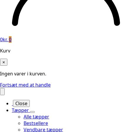
0
kr.
0
Kurv
×
Ingen varer i kurven.
Fortsæt med at handle
Close
Tæpper
Alle tæpper
Bestsellere
Vendbare tæpper