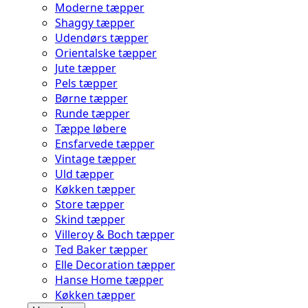
Moderne tæpper
Shaggy tæpper
Udendørs tæpper
Orientalske tæpper
Jute tæpper
Pels tæpper
Børne tæpper
Runde tæpper
Tæppe løbere
Ensfarvede tæpper
Vintage tæpper
Uld tæpper
Køkken tæpper
Store tæpper
Skind tæpper
Villeroy & Boch tæpper
Ted Baker tæpper
Elle Decoration tæpper
Hanse Home tæpper
Køkken tæpper