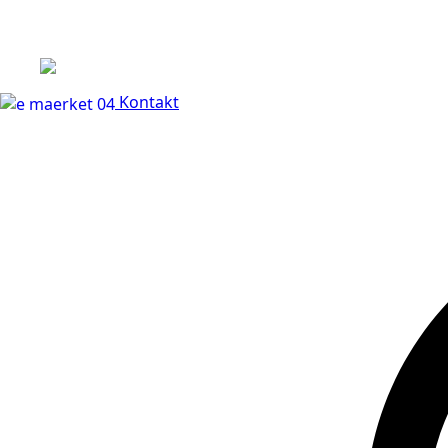
+45 60 66 68 47
Kontakt
30 dages fuld returr
Kontakt