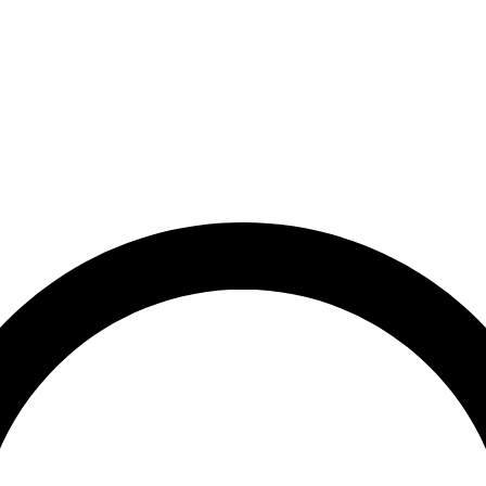
et
Leveringstid på 3-5 hverdage
Over 10.000+ tilfredse kund