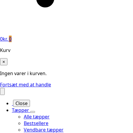
0
kr.
0
Kurv
×
Ingen varer i kurven.
Fortsæt med at handle
Close
Tæpper
Alle tæpper
Bestsellere
Vendbare tæpper