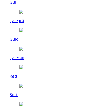
Gul
Lysegrå
Guld
Lyserød
Rød
Sort