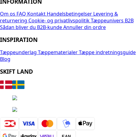
INFORMATION
Om os
FAQ
Kontakt
Handelsbetingelser
Levering &
returnering
Cookie- og privatlivspolitik
Tæppeunivers B2B
Sådan bliver du B2B-kunde
Annuller din ordre
INSPIRATION
Tæppeunderlag
Tæppematerialer
Tæppe indretningsguide
Blog
SKIFT LAND
EAN