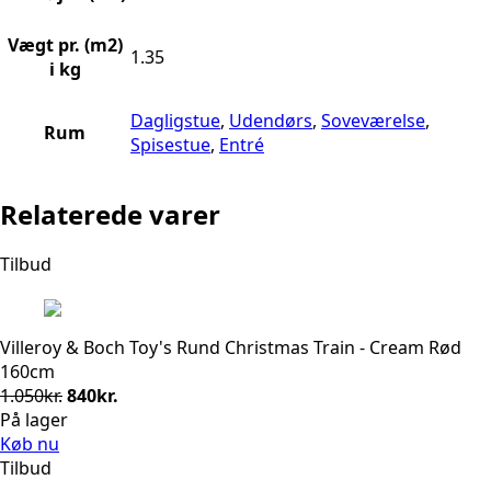
Vægt pr. (m2)
1.35
i kg
Dagligstue
,
Udendørs
,
Soveværelse
,
Rum
Spisestue
,
Entré
Relaterede varer
Tilbud
Villeroy & Boch Toy's Rund Christmas Train - Cream Rød
160cm
Den
Den
1.050
kr.
840
kr.
oprindelige
aktuelle
På lager
pris
pris
Køb nu
var:
er:
Tilbud
1.050kr..
840kr..