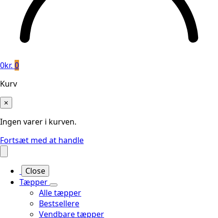
0
kr.
0
Kurv
×
Ingen varer i kurven.
Fortsæt med at handle
Close
Tæpper
Alle tæpper
Bestsellere
Vendbare tæpper