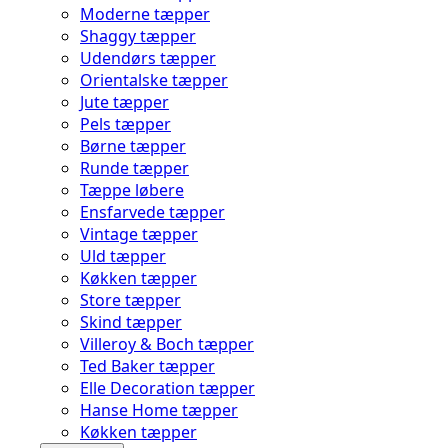
Moderne tæpper
Shaggy tæpper
Udendørs tæpper
Orientalske tæpper
Jute tæpper
Pels tæpper
Børne tæpper
Runde tæpper
Tæppe løbere
Ensfarvede tæpper
Vintage tæpper
Uld tæpper
Køkken tæpper
Store tæpper
Skind tæpper
Villeroy & Boch tæpper
Ted Baker tæpper
Elle Decoration tæpper
Hanse Home tæpper
Køkken tæpper