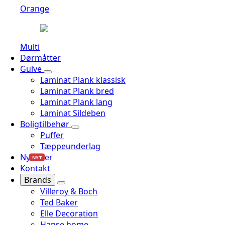
Orange
Multi
Dørmåtter
Gulve
Laminat Plank klassisk
Laminat Plank bred
Laminat Plank lang
Laminat Sildeben
Boligtilbehør
Puffer
Tæppeunderlag
Nyheder
NYT
Kontakt
Brands
Villeroy & Boch
Ted Baker
Elle Decoration
Hanse home