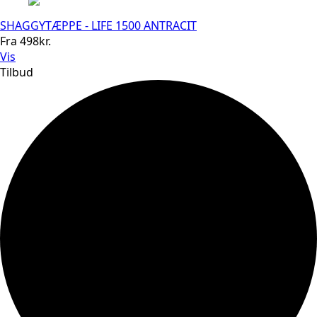
SHAGGYTÆPPE - LIFE 1500 ANTRACIT
Fra
498
kr.
Vis
Tilbud