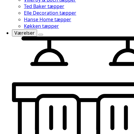
Ted Baker tæpper
Elle Decoration tæpper
Hanse Home tæpper
Køkken tæpper
Værelser