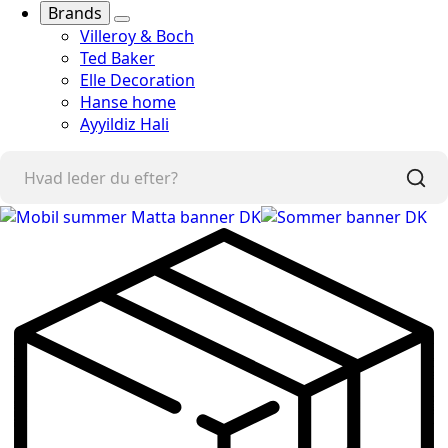
Brands
Villeroy & Boch
Ted Baker
Elle Decoration
Hanse home
Ayyildiz Hali