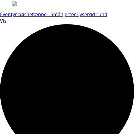
Eventyr børnetæppe - Småhjerter Lyserød rund
Vis