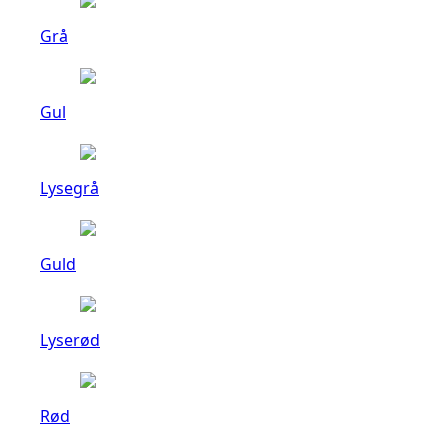
Grå
Gul
Lysegrå
Guld
Lyserød
Rød