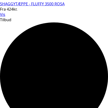
SHAGGYTÆPPE - FLUFFY 3500 ROSA
Fra
424
kr.
Vis
Tilbud