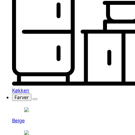
Køkken
Farver
Beige