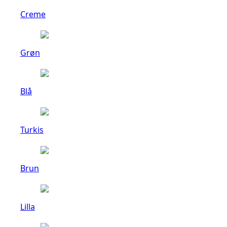
Creme
Grøn
Blå
Turkis
Brun
Lilla