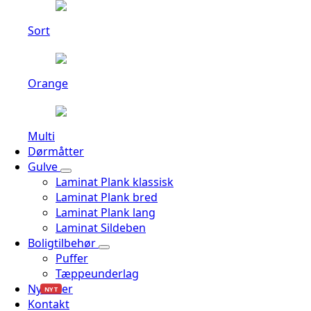
Sort
Orange
Multi
Dørmåtter
Gulve
Laminat Plank klassisk
Laminat Plank bred
Laminat Plank lang
Laminat Sildeben
Boligtilbehør
Puffer
Tæppeunderlag
Nyheder
NYT
Kontakt