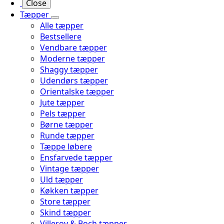
Close
Tæpper
Alle tæpper
Bestsellere
Vendbare tæpper
Moderne tæpper
Shaggy tæpper
Udendørs tæpper
Orientalske tæpper
Jute tæpper
Pels tæpper
Børne tæpper
Runde tæpper
Tæppe løbere
Ensfarvede tæpper
Vintage tæpper
Uld tæpper
Køkken tæpper
Store tæpper
Skind tæpper
Villeroy & Boch tæpper