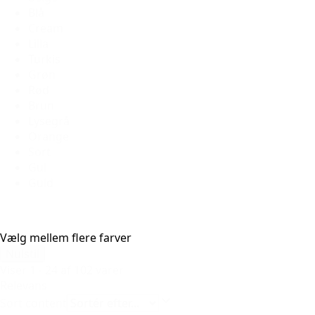
Blå
Cream
Lilla
Turkis
Grøn
Rød
Brun
Lysegrå
Orange
Sort
Gul
Guld
Vælg mellem flere farver
Nulstil
Viser 1 - 24 af 102 varer
Relevans
Sort content