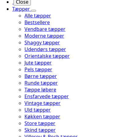
Close
Tæpper
Alle tæpper
Bestsellere
Vendbare tæpper
Moderne tæpper
Shaggy tæpper
Udendørs tæpper
Orientalske tæpper
Jute tæpper
Pels tæpper
Børne tæpper
Runde tæpper
Tæppe løbere
Ensfarvede tæpper
Vintage tæpper
Uld tæpper
Køkken tæpper
Store tæpper
Skind tæpper
Villeroy & Boch tæpper