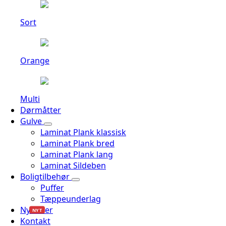
Sort
Orange
Multi
Dørmåtter
Gulve
Laminat Plank klassisk
Laminat Plank bred
Laminat Plank lang
Laminat Sildeben
Boligtilbehør
Puffer
Tæppeunderlag
Nyheder
NYT
Kontakt