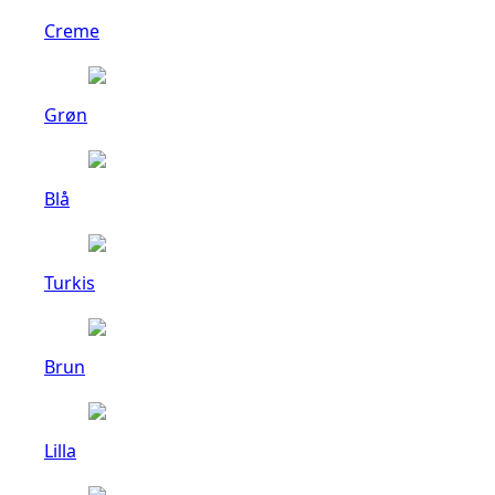
Creme
Grøn
Blå
Turkis
Brun
Lilla