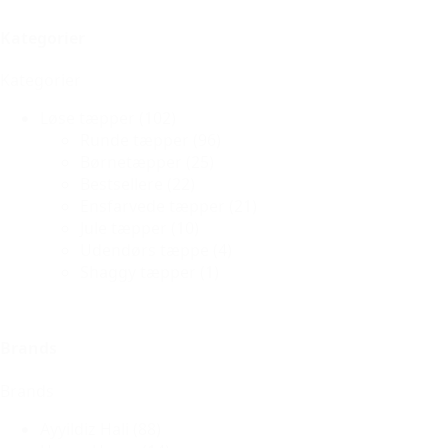
Kategorier
Kategorier
Løse tæpper
(102)
Runde tæpper
(96)
Børnetæpper
(25)
Bestsellere
(22)
Ensfarvede tæpper
(21)
Jule tæpper
(10)
Udendørs tæppe
(4)
Shaggy tæpper
(1)
Brands
Brands
Ayyildiz Hali
(88)