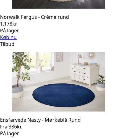
Norwalk Fergus - Crème rund
1.178
kr.
På lager
Køb nu
Tilbud
Ensfarvede Nasty - Mørkeblå Rund
Fra
386
kr.
På lager