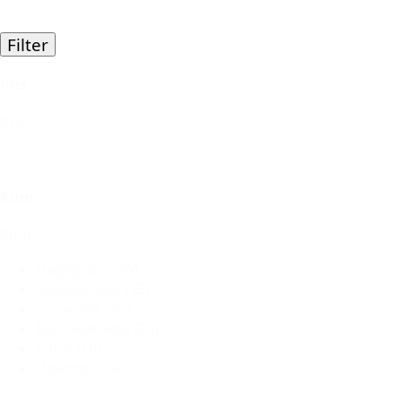
Filter
Pris
Pris
Nulstil
Rum
Rum
Dagligstue
(35)
Soveværelse
(35)
Spisestue
(35)
Børneværelse
(28)
Entré
(16)
Udendørs
(4)