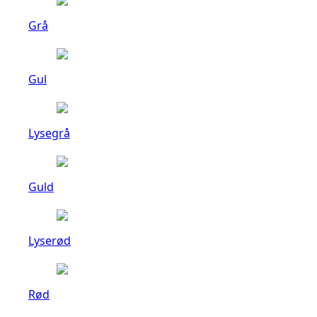
Grå
Gul
Lysegrå
Guld
Lyserød
Rød