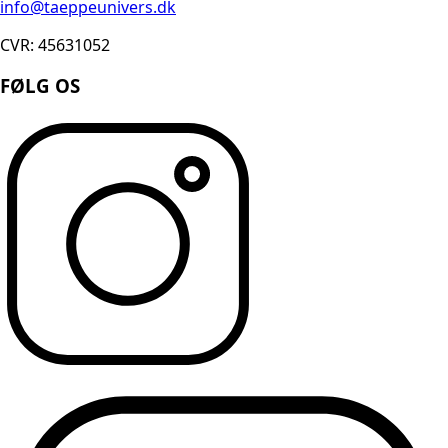
info@taeppeunivers.dk
CVR: 45631052
FØLG OS