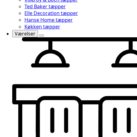
Ted Baker tæpper
Elle Decoration tæpper
Hanse Home tæpper
Køkken tæpper
Værelser