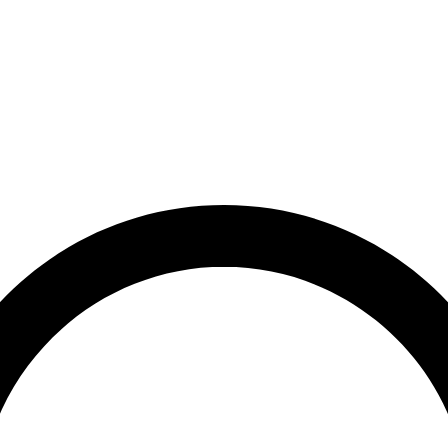
et
Leveringstid på 3-5 hverdage
Over 10.000+ tilfredse kund