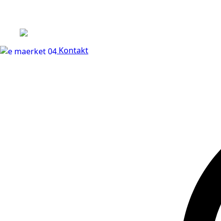
+45 60 66 68 47
Kontakt
30 dages fuld returr
Kontakt