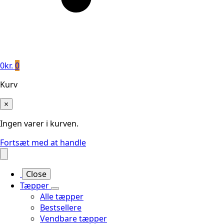
0
kr.
0
Kurv
×
Ingen varer i kurven.
Fortsæt med at handle
Close
Tæpper
Alle tæpper
Bestsellere
Vendbare tæpper