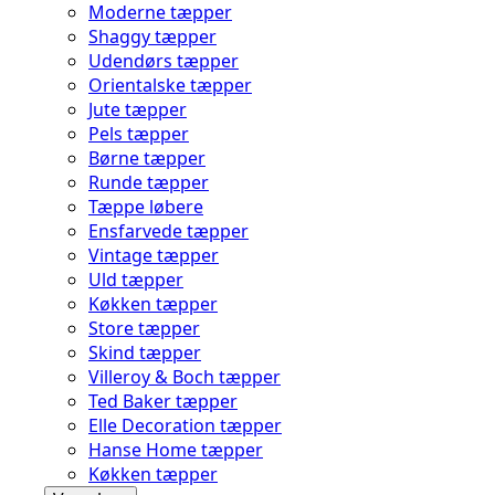
Moderne tæpper
Shaggy tæpper
Udendørs tæpper
Orientalske tæpper
Jute tæpper
Pels tæpper
Børne tæpper
Runde tæpper
Tæppe løbere
Ensfarvede tæpper
Vintage tæpper
Uld tæpper
Køkken tæpper
Store tæpper
Skind tæpper
Villeroy & Boch tæpper
Ted Baker tæpper
Elle Decoration tæpper
Hanse Home tæpper
Køkken tæpper