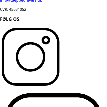
info@taeppeunivers.dk
CVR: 45631052
FØLG OS