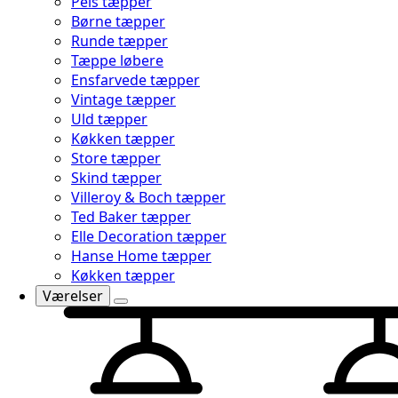
Pels tæpper
Børne tæpper
Runde tæpper
Tæppe løbere
Ensfarvede tæpper
Vintage tæpper
Uld tæpper
Køkken tæpper
Store tæpper
Skind tæpper
Villeroy & Boch tæpper
Ted Baker tæpper
Elle Decoration tæpper
Hanse Home tæpper
Køkken tæpper
Værelser