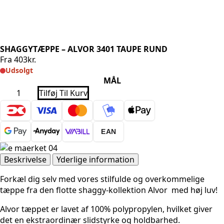
SHAGGYTÆPPE – ALVOR 3401 TAUPE RUND
Fra
403
kr.
Udsolgt
MÅL
SHAGGYTÆPPE
Tilføj Til Kurv
-
ALVOR
3401
TAUPE
RUND
EAN
antal
Beskrivelse
Yderlige information
Forkæl dig selv med vores stilfulde og overkommelige
tæppe fra den flotte shaggy-kollektion Alvor med høj luv!
Alvor tæppet er lavet af 100% polypropylen, hvilket giver
det en ekstraordinær slidstyrke og holdbarhed.