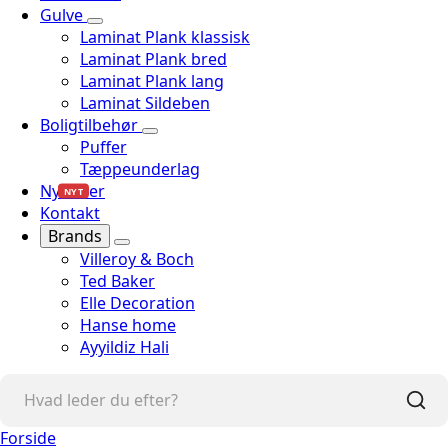
Gulve
Laminat Plank klassisk
Laminat Plank bred
Laminat Plank lang
Laminat Sildeben
Boligtilbehør
Puffer
Tæppeunderlag
Nyheder
NYT
Kontakt
Brands
Villeroy & Boch
Ted Baker
Elle Decoration
Hanse home
Ayyildiz Hali
Forside