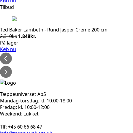
pris
pris
Køb nu
var:
er:
Tilbud
2.310kr..
1.848kr..
Ted Baker Lambeth - Rund Jasper Creme 200 cm
Den
Den
2.310
kr.
1.848
kr.
oprindelige
aktuelle
På lager
pris
pris
Køb nu
var:
er:
2.310kr..
1.848kr..
Tæppeuniverset ApS
Mandag-torsdag: kl. 10:00-18:00
Fredag: kl. 10:00-12:00
Weekend: Lukket
Tlf: +45 60 66 68 47