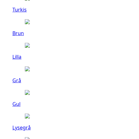
Turkis
Brun
Lilla
Grå
Gul
Lysegrå