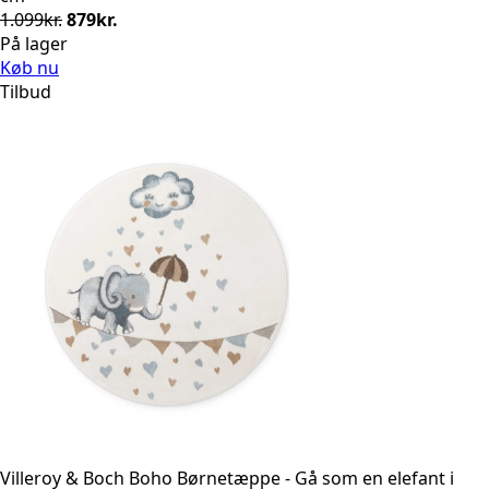
Den
Den
1.099
kr.
879
kr.
oprindelige
aktuelle
På lager
pris
pris
Køb nu
var:
er:
Tilbud
1.099kr..
879kr..
Villeroy & Boch Boho Børnetæppe - Gå som en elefant i