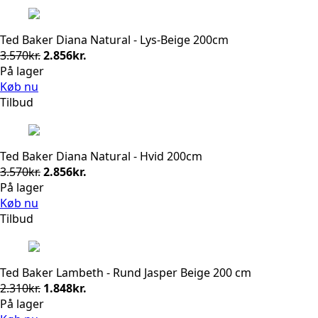
Ted Baker Diana Natural - Lys-Beige 200cm
Den
Den
3.570
kr.
2.856
kr.
oprindelige
aktuelle
På lager
pris
pris
Køb nu
var:
er:
Tilbud
3.570kr..
2.856kr..
Ted Baker Diana Natural - Hvid 200cm
Den
Den
3.570
kr.
2.856
kr.
oprindelige
aktuelle
På lager
pris
pris
Køb nu
var:
er:
Tilbud
3.570kr..
2.856kr..
Ted Baker Lambeth - Rund Jasper Beige 200 cm
Den
Den
2.310
kr.
1.848
kr.
oprindelige
aktuelle
På lager