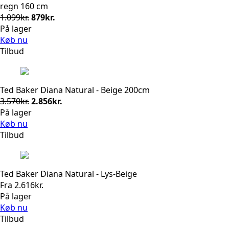
regn 160 cm
Den
Den
1.099
kr.
879
kr.
oprindelige
aktuelle
På lager
pris
pris
Køb nu
var:
er:
Tilbud
1.099kr..
879kr..
Ted Baker Diana Natural - Beige 200cm
Den
Den
3.570
kr.
2.856
kr.
oprindelige
aktuelle
På lager
pris
pris
Køb nu
var:
er:
Tilbud
3.570kr..
2.856kr..
Ted Baker Diana Natural - Lys-Beige
Fra
2.616
kr.
På lager
Køb nu
Tilbud