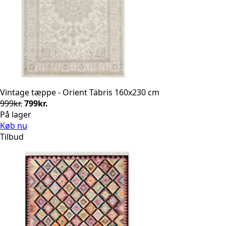
Vintage tæppe - Orient Täbris 160x230 cm
Den
Den
999
kr.
799
kr.
oprindelige
aktuelle
På lager
pris
pris
Køb nu
var:
er:
Tilbud
999kr..
799kr..