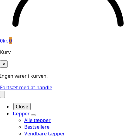
0
kr.
0
Kurv
×
Ingen varer i kurven.
Fortsæt med at handle
Close
Tæpper
Alle tæpper
Bestsellere
Vendbare tæpper