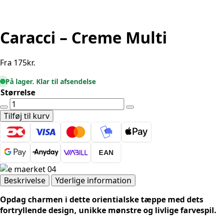
Caracci – Creme Multi
Fra
175
kr.
På lager. Klar til afsendelse
Størrelse
Caracci
-
Tilføj til kurv
Creme
Multi
antal
EAN
Beskrivelse
Yderlige information
Opdag charmen i dette orientialske tæppe med dets
fortryllende design, unikke mønstre og livlige farvespil.