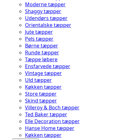
Moderne tæpper
Shaggy tæpper
Udendørs tæpper
Orientalske tæpper
Jute tæpper
Pels tæpper
Børne tæpper
Runde tæpper
Tæppe løbere
Ensfarvede tæpper
Vintage tæpper
Uld tæpper
Køkken tæpper
Store tæpper
Skind tæpper
Villeroy & Boch tæpper
Ted Baker tæpper
Elle Decoration tæpper
Hanse Home tæpper
Køkken tæpper