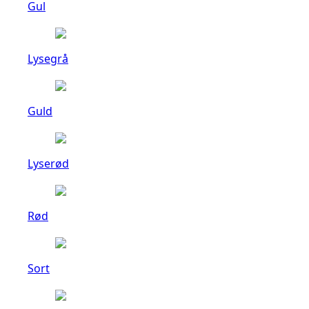
Gul
Lysegrå
Guld
Lyserød
Rød
Sort