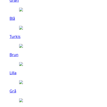
Grøn
Blå
Turkis
Brun
Lilla
Grå