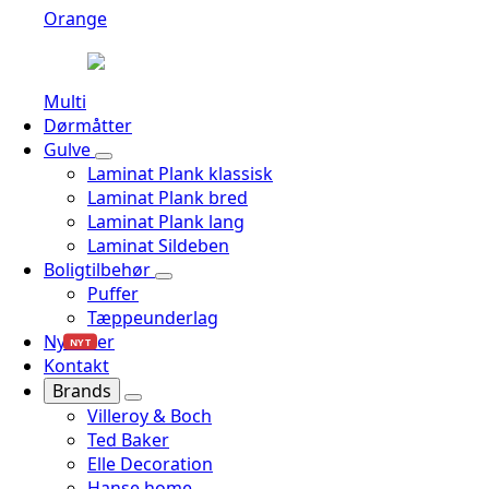
Orange
Multi
Dørmåtter
Gulve
Laminat Plank klassisk
Laminat Plank bred
Laminat Plank lang
Laminat Sildeben
Boligtilbehør
Puffer
Tæppeunderlag
Nyheder
NYT
Kontakt
Brands
Villeroy & Boch
Ted Baker
Elle Decoration
Hanse home