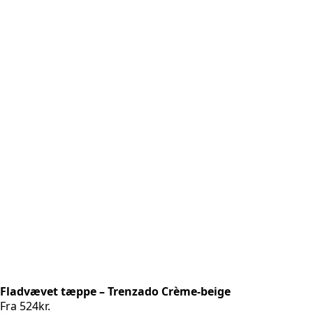
Fladvævet tæppe – Trenzado Crème-beige
Fra
524
kr.