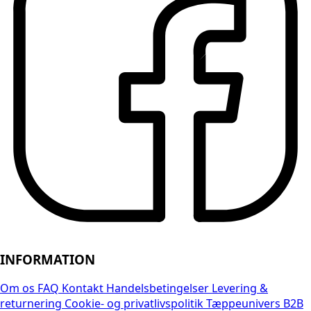
INFORMATION
Om os
FAQ
Kontakt
Handelsbetingelser
Levering &
returnering
Cookie- og privatlivspolitik
Tæppeunivers B2B