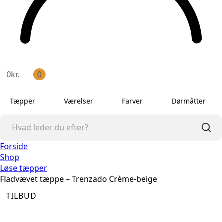
0
kr.
0
Tæpper
Værelser
Farver
Dørmåtter
Forside
Shop
Løse tæpper
Fladvævet tæppe – Trenzado Crème-beige
TILBUD