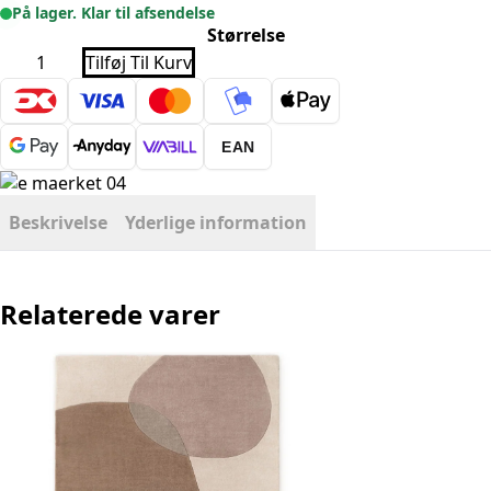
På lager. Klar til afsendelse
Størrelse
Fladvævet
Tilføj Til Kurv
tæppe
-
Trenzado
Crème-
beige
EAN
antal
Beskrivelse
Yderlige information
Relaterede varer